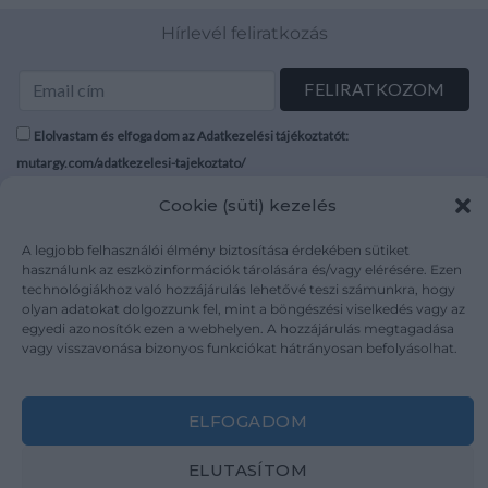
Hírlevél feliratkozás
Elolvastam és elfogadom az Adatkezelési tájékoztatót:
mutargy.com/adatkezelesi-tajekoztato/
Cookie (süti) kezelés
Rólunk
Áraink
Médiaajánlat
ÁSZF
A legjobb felhasználói élmény biztosítása érdekében sütiket
használunk az eszközinformációk tárolására és/vagy elérésére. Ezen
Karrier
Adatvédelem
technológiákhoz való hozzájárulás lehetővé teszi számunkra, hogy
Kapcsolat
Impresszum
olyan adatokat dolgozzunk fel, mint a böngészési viselkedés vagy az
egyedi azonosítók ezen a webhelyen. A hozzájárulás megtagadása
vagy visszavonása bizonyos funkciókat hátrányosan befolyásolhat.
Kövesse a műtárgy.com-ot
ELFOGADOM
ELUTASÍTOM