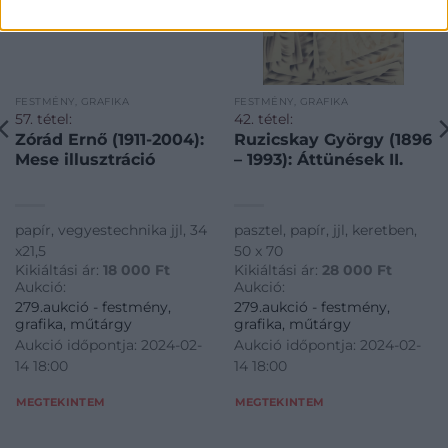
FESTMÉNY, GRAFIKA
FESTMÉNY, GRAFIKA
57. tétel:
42. tétel:
Zórád Ernő (1911-2004):
Ruzicskay György (1896
Mese illusztráció
– 1993): Áttünések II.
papír, vegyestechnika jjl, 34
pasztel, papír, jjl, keretben,
x21,5
50 x 70
Kikiáltási ár:
18 000
Ft
Kikiáltási ár:
28 000
Ft
Aukció:
Aukció:
279.aukció - festmény,
279.aukció - festmény,
grafika, műtárgy
grafika, műtárgy
Aukció időpontja: 2024-02-
Aukció időpontja: 2024-02-
14 18:00
14 18:00
MEGTEKINTEM
MEGTEKINTEM