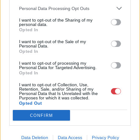
rendszeresen tudják gazdagítani gyűjteményüket változatos
Personal Data Processing Opt Outs
kínálatunkból. Ezért is rendezünk minden második héten,
szerda esténként online árverést! Kedd-től péntek-ig 11.00-este
I want to opt-out of the Sharing of my
18.00 óráig várjuk szeretettel az érdeklődőket.
personal data.
Opted In
GALÉRIA TOVÁBBI MŰTÁRGYAI
I want to opt-out of the Sale of my
Personal Data.
Opted In
I want to opt-out of processing my
Personal Data for Targeted Advertising.
Opted In
I want to opt-out of Collection, Use,
Retention, Sale, and/or Sharing of my
Personal Data that Is Unrelated with the
KAPCSOLÓDÓ MŰTÁRGYAK
Purposes for which it was collected.
Opted Out
CONFIRM
Data Deletion
Data Access
Privacy Policy