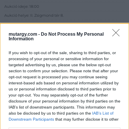
Aukció ideje: 18:00
Aukció helye: II. Zsigmond tér 8.
Tételszám: 36
mutargy.com -
Do Not Process My Personal
Information
Eladó adatai
Eladó:
Műgyűjtők Háza Kft.
If you wish to opt-out of the sale, sharing to third parties, or
processing of your personal or sensitive information for
Cím: Dudás Attila
targeted advertising by us, please use the below opt-out
Műgyűjtők Háza kft.
section to confirm your selection. Please note that after your
Budapest
opt-out request is processed you may continue seeing
1023.Bp. Zsigmond tér 11.
interest-based ads based on personal information utilized by
1023
us or personal information disclosed to third parties prior to
Telefon: 18008123
your opt-out. You may separately opt-out of the further
disclosure of your personal information by third parties on the
Weboldal:
IAB’s list of downstream participants. This information may
http://www.mugyujtokhaza.hu
also be disclosed by us to third parties on the
IAB’s List of
Bemutatkozás: 2013 nyarán nyitottuk meg Galériánkat
Downstream Participants
that may further disclose it to other
Budapesten, a II. kerületben. Célunk, hogy az eladók optimális
third parties.
áron, gyorsan találjanak vevőt műtárgyaikra, az eladók pedig