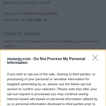
(baszma) utólagos, sérült
Kategória:
Festmény, grafika
Kikiáltási ár:
140 000
Ft
Aukció adatai
Aukció neve:
221.Wagner János festő és grafikus gyűjteményes
aukció
Aukció dátuma: 2016.12.15
mutargy.com -
Do Not Process My Personal
Aukció ideje: 17:00
Information
Aukció helye: Budapest, Balaton utca 8.
If you wish to opt-out of the sale, sharing to third parties, or
Tételszám: 806
processing of your personal or sensitive information for
targeted advertising by us, please use the below opt-out
Eladó adatai
section to confirm your selection. Please note that after your
opt-out request is processed you may continue seeing
Eladó:
Nagyházi Galéria és
interest-based ads based on personal information utilized by
Aukciósház
us or personal information disclosed to third parties prior to