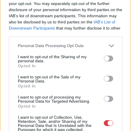
your opt-out. You may separately opt-out of the further
Cím: Müller Márta
disclosure of your personal information by third parties on the
Nagyházi Galéria és Aukciósház
IAB’s list of downstream participants. This information may
Kft.
also be disclosed by us to third parties on the
IAB’s List of
1055 Budapest, Balaton utca 8.
Downstream Participants
that may further disclose it to other
Telefon: +361 475 6000 +361
third parties.
4756005
Personal Data Processing Opt Outs
Weboldal:
http://www.nagyhazi.hu
I want to opt-out of the Sharing of my
personal data.
Bemutatkozás: Magas színvonalú festmények és műtárgyak,
Opted In
bútorok, szőnyegek, üveg, porcelán és ezüst tárgyak, ékszerek,
néprajzi tárgyak értékesítése és aukcionálása. Hagyatékok és
I want to opt-out of the Sale of my
gyűjtemények árverezése. Ingyenes értékbecslés. Árveréseinkre
Personal Data.
a tárgyfelvétel folyamatos.
Opted In
I want to opt-out of processing my
GALÉRIA TOVÁBBI MŰTÁRGYAI
Personal Data for Targeted Advertising.
Opted In
I want to opt-out of Collection, Use,
Retention, Sale, and/or Sharing of my
Personal Data that Is Unrelated with the
Purposes for which it was collected.