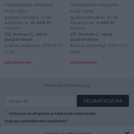
Videókazetta válogatás
Videókazetta válogatás
Andy Vajna
Andy Vajna
gyűjteményéből, 51 db
gyűjteményéből, 40 db
Kikiáltási ár:
10 000
Ft
Kikiáltási ár:
9 000
Ft
Aukció:
Aukció:
251. Andrew G. Vajna
251. Andrew G. Vajna
gyűjteménye
gyűjteménye
Aukció időpontja: 2019-12-07
Aukció időpontja: 2019-12-07
14:00
14:00
MEGTEKINTEM
MEGTEKINTEM
Hírlevél feliratkozás
Elolvastam és elfogadom az Adatkezelési tájékoztatót:
mutargy.com/adatkezelesi-tajekoztato/
Cookie (süti) kezelés