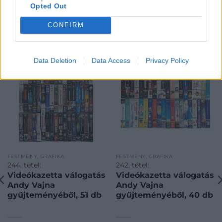
Opted Out
CONFIRM
KAPCSOLÓDÓ MŰTÁRGYAK
Data Deletion
Data Access
Privacy Policy
FESTMÉNY, GRAFIKA
FESTMÉNY, GRAFIKA
244. tétel:
242. tétel:
Videókazetta válogatás
Videókazetta válogatás
Andy Vajna
Andy Vajna
gyűjteményéből, 51 db
gyűjteményéből, 40 db