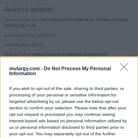
Aukció adatai
Aukció neve:
VIII. ONLINE AUKCIÓ Festmény, Grafika, Műtárgy
2019.10.28.-11.10.
Aukció dátuma: 2019.11.10
Aukció ideje: 20:00
Aukció helye:
https://www.amordelarte.hu/aukciok/
Tételszám: 55
mutargy.com -
Do Not Process My Personal
Information
Eladó adatai
If you wish to opt-out of the sale, sharing to third parties, or
Eladó:
Amor Del Arte Galéria-
processing of your personal or sensitive information for
Aukciósház
targeted advertising by us, please use the below opt-out
section to confirm your selection. Please note that after your
Cím: Ráduly Zoltán
opt-out request is processed you may continue seeing
Amor Del Arte Kft.
interest-based ads based on personal information utilized by
Sopron
us or personal information disclosed to third parties prior to
06202391066
your opt-out. You may separately opt-out of the further
9400