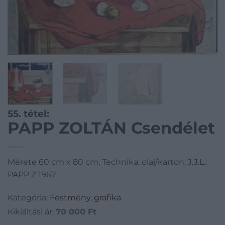
55. tétel:
PAPP ZOLTÁN Csendélet
Mérete 60 cm x 80 cm, Technika: olaj/karton, J.J.L.:
PAPP Z 1967
Kategória:
Festmény, grafika
Kikiáltási ár:
70 000
Ft