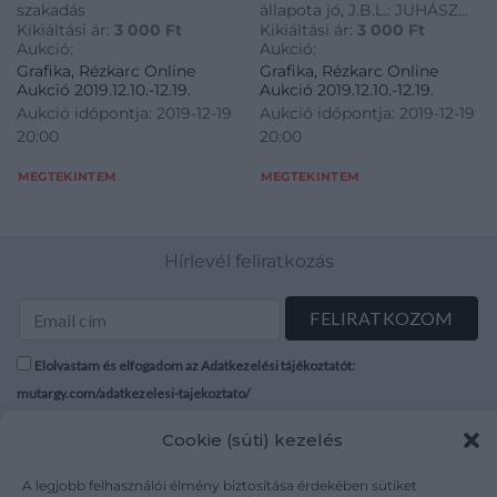
szakadás
állapota jó, J.B.L.: JUHÁSZ
Kikiáltási ár:
3 000
Ft
Kikiáltási ár:
3 000
Ft
ERIKA 1967
Aukció:
Aukció:
Grafika, Rézkarc Online
Grafika, Rézkarc Online
Aukció 2019.12.10.-12.19.
Aukció 2019.12.10.-12.19.
Aukció időpontja: 2019-12-19
Aukció időpontja: 2019-12-19
20:00
20:00
MEGTEKINTEM
MEGTEKINTEM
Hírlevél feliratkozás
Elolvastam és elfogadom az Adatkezelési tájékoztatót:
mutargy.com/adatkezelesi-tajekoztato/
Cookie (süti) kezelés
Rólunk
Áraink
Médiaajánlat
ÁSZF
A legjobb felhasználói élmény biztosítása érdekében sütiket