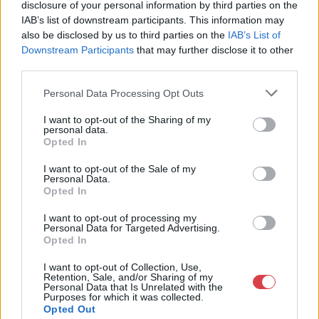
disclosure of your personal information by third parties on the
Telefon: 06202391066
IAB’s list of downstream participants. This information may
also be disclosed by us to third parties on the
IAB’s List of
Weboldal:
Downstream Participants
that may further disclose it to other
http://www.amordelarte.hu
third parties.
Bemutatkozás: A cég főtevékenysége minden olyan
tevékenység, mely kapcsolatban áll a festmények és műtárgyak
Personal Data Processing Opt Outs
adás-vételével, bizományosi értékesítésével, festmények
értékbecslésével és online aukciók szervezésével és
I want to opt-out of the Sharing of my
lebonyolításával. A weboldalon elérhetőek a cég által kínált
personal data.
Opted In
festmények, és egy online aukciós felület is, mely által bárki
számára lehetőség nyílik egy regisztráció után, hogy részt
I want to opt-out of the Sale of my
vegyen a cég online aukcióin.
Personal Data.
Opted In
GALÉRIA TOVÁBBI MŰTÁRGYAI
I want to opt-out of processing my
Personal Data for Targeted Advertising.
Opted In
I want to opt-out of Collection, Use,
Retention, Sale, and/or Sharing of my
Personal Data that Is Unrelated with the
Purposes for which it was collected.
Opted Out