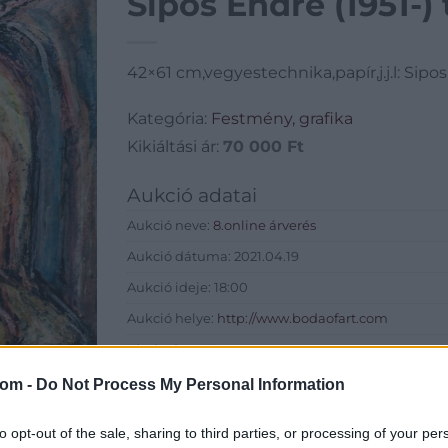
Sipos Endre (1951-) 
42×61 cm,vegyestechnika,papír,j.j.l: Sipos
Kategória:
Festmény, grafika
Kikiáltási ár:
70 000
Ft
Aukció adatai
Aukció neve:
8.online árverés
Aukció dátuma: 2021.04.19
Aukció ideje: 18:00
Aukció helye:
http://www.bodaofart.com
Tételszám: 43
com -
Do Not Process My Personal Information
Eladó adatai
to opt-out of the sale, sharing to third parties, or processing of your per
Eladó:
Boda