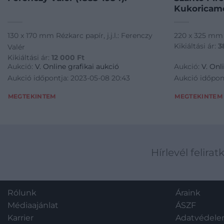
Kukoricam
130 x 170 mm Rézkarc papír, j.j.l.: Ferenczy
220 x 325 mm Tu
Kikiáltási ár:
3
Valér
Kikiáltási ár:
12 000
Ft
Aukció:
V. Online grafikai aukció
Aukció:
V. Onl
Aukció időpontja: 2023-05-08 20:43
Aukció időpon
MEGTEKINTEM
MEGTEKINTEM
Hírlevél felirat
Rólunk
Áraink
Médiaajánlat
ÁSZF
Karrier
Adatvédel