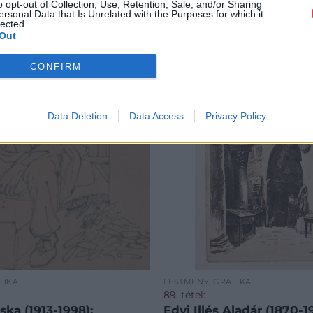
o opt-out of Collection, Use, Retention, Sale, and/or Sharing
ersonal Data that Is Unrelated with the Purposes for which it
lected.
Out
CONFIRM
Data Deletion
Data Access
Privacy Policy
FIKA
FESTMÉNY, GRAFIKA
89. tétel:
ska (1913-1998):
Edvi Illés Aladár (1870-1