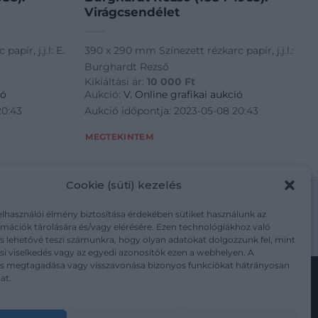
Virágcsendélet
pír, j.j.l: E.
390 x 290 mm Színezett rézkarc papír, j.j.l.:
Burghardt Rezső
Kikiáltási ár:
10 000
Ft
ió
Aukció:
V. Online grafikai aukció
20:43
Aukció időpontja: 2023-05-08 20:43
MEGTEKINTEM
Cookie (süti) kezelés
elhasználói élmény biztosítása érdekében sütiket használunk az
mációk tárolására és/vagy elérésére. Ezen technológiákhoz való
m/adatkezelesi-tajekoztato/
s lehetővé teszi számunkra, hogy olyan adatokat dolgozzunk fel, mint
i viselkedés vagy az egyedi azonosítók ezen a webhelyen. A
ás megtagadása vagy visszavonása bizonyos funkciókat hátrányosan
at.
Kövesse a műtárgy.com-ot