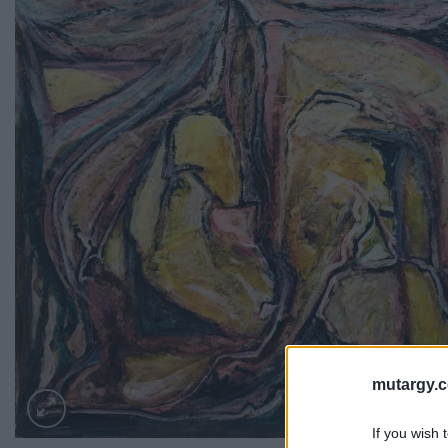
mutargy.
If you wish 