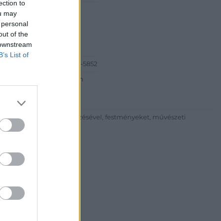
ection to
Péter
ou may
ia és Aukciósház
 personal
out of the
est Bartók Béla út 34
 downstream
B’s List of
6-20) 519-08-91 ; (06-1) 784-5852
http://www.bodaofart.com
lalkozni árverések rendezésével, festményeket, művészeti