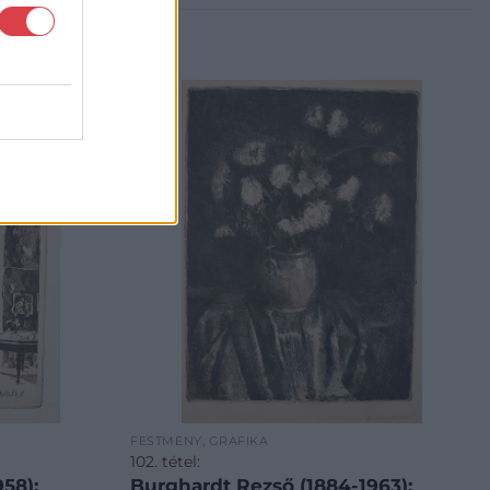
FESTMÉNY, GRAFIKA
102. tétel:
958):
Burghardt Rezső (1884-1963):