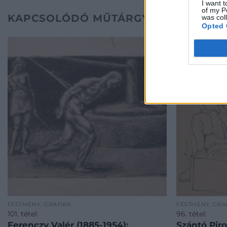
I want t
of my P
KAPCSOLÓDÓ MŰTÁRGYAK
was col
Opted 
FESTMÉNY, GRAFIKA
FESTMÉNY, GRA
101. tétel:
96. tétel:
Ferenczy Valér (1885-1954):
Szántó Piro