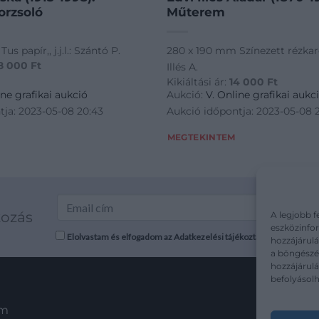
orzsoló
Műterem
s papír,, j.j.l.: Szántó P.
280 x 190 mm Színezett rézkarc pa
8 000
Ft
Illés A.
Kikiáltási ár:
14 000
Ft
ine grafikai aukció
Aukció:
V. Online grafikai aukc
tja: 2023-05-08 20:43
Aukció időpontja: 2023-05-08 
MEGTEKINTEM
kozás
A legjobb f
eszközinfor
Elolvastam és elfogadom az Adatkezelési tájékoztatót: mutargy.co
hozzájárulá
a böngészés
hozzájárul
befolyásolh
em