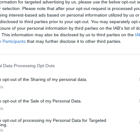
formation for targeted advertising by us, please use the below opt-out s
Cím: Boda 
r selection. Please note that after your opt-out request is processed y
Boda Galér
eing interest-based ads based on personal information utilized by us or
Budapest
disclosed to third parties prior to your opt-out. You may separately opt-
1111.Budap
losure of your personal information by third parties on the IAB’s list of
1111
. This information may also be disclosed by us to third parties on the
IA
Telefon: (0
Participants
that may further disclose it to other third parties.
Weboldal:
l Data Processing Opt Outs
Bemutatkozás: Galériánk 2012-ben kezdett el fog
o opt-out of the Sharing of my personal data.
tárgyakat, kínálunk és keresünk.
In
GALÉRIA TOVÁBBI MŰTÁRGYAI
o opt-out of the Sale of my Personal Data.
In
to opt-out of processing my Personal Data for Targeted
ing.
In