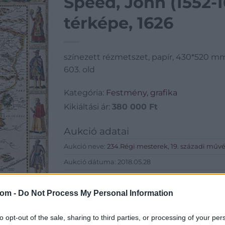
Speed, John (1552-
térképe, 1626
színezett rézmetszet, papír, 430*520 mm, j
603. old
Kategória:
Festmény, grafika
Kikiáltási ár:
380 000
Ft
Aukció adatai
Aukció neve:
234.Régi mesterek, 19. századi műv
Aukció dátuma: 2018.05.28
Aukció ideje: 17:00
com -
Do Not Process My Personal Information
Aukció helye: Budapest, Balaton utca 8.
Tételszám: 6
to opt-out of the sale, sharing to third parties, or processing of your per