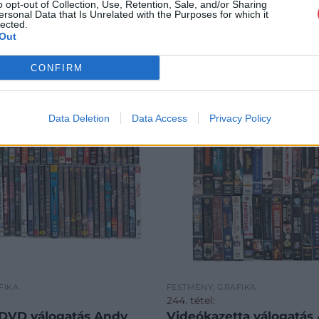
o opt-out of Collection, Use, Retention, Sale, and/or Sharing
ersonal Data that Is Unrelated with the Purposes for which it
lected.
Out
CONFIRM
Data Deletion
Data Access
Privacy Policy
FIKA
FESTMÉNY, GRAFIKA
244. tétel:
 DVD válogatás Andy
Videókazetta válogatás