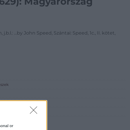
1629): Magyarország
.b.l.: …by John Speed, Szántai: Speed, 1c., II. kötet,
észek
sonal or