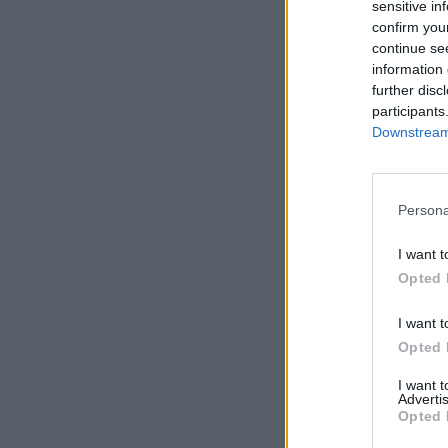
sensitive in
confirm you
continue se
information 
further disc
participants
Downstream 
Persona
I want t
Opted 
I want t
Opted 
I want 
Advertis
Opted 