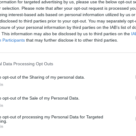
formation for targeted advertising by us, please use the below opt-out s
Eladó adatai
r selection. Please note that after your opt-out request is processed y
eing interest-based ads based on personal information utilized by us or
Eladó:
Nagyház
disclosed to third parties prior to your opt-out. You may separately opt-
Cím: Müller M
losure of your personal information by third parties on the IAB’s list of
Nagyházi Galér
. This information may also be disclosed by us to third parties on the
IA
1055 Budapest,
Participants
that may further disclose it to other third parties.
Telefon: +361 
Weboldal:
htt
l Data Processing Opt Outs
Bemutatkozás: Magas színvonalú festmények és m
ékszerek, néprajzi tárgyak értékesítése és aukc
o opt-out of the Sharing of my personal data.
értékbecslés. Árveréseinkre a tárgyfelvétel folyam
In
GALÉRIA TOVÁBBI MŰTÁRGYAI
o opt-out of the Sale of my Personal Data.
In
to opt-out of processing my Personal Data for Targeted
ing.
In