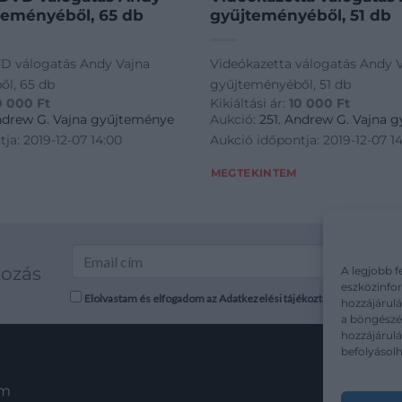
teményéből, 65 db
gyűjteményéből, 51 db
D válogatás Andy Vajna
Videókazetta válogatás Andy 
l, 65 db
gyűjteményéből, 51 db
0 000
Ft
Kikiáltási ár:
10 000
Ft
Andrew G. Vajna gyűjteménye
Aukció:
251. Andrew G. Vajna 
ja: 2019-12-07 14:00
Aukció időpontja: 2019-12-07 1
MEGTEKINTEM
kozás
A legjobb f
eszközinfor
Elolvastam és elfogadom az Adatkezelési tájékoztatót: mutargy.co
hozzájárulá
a böngészés
hozzájárul
befolyásolh
em