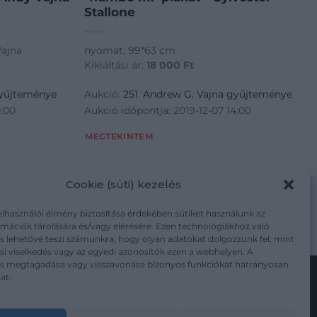
Stallone
Vajna
nyomat, 99*63 cm
Kikiáltási ár:
18 000
Ft
gyűjteménye
Aukció:
251. Andrew G. Vajna gyűjteménye
4:00
Aukció időpontja: 2019-12-07 14:00
MEGTEKINTEM
Cookie (süti) kezelés
elhasználói élmény biztosítása érdekében sütiket használunk az
mációk tárolására és/vagy elérésére. Ezen technológiákhoz való
m/adatkezelesi-tajekoztato/
s lehetővé teszi számunkra, hogy olyan adatokat dolgozzunk fel, mint
i viselkedés vagy az egyedi azonosítók ezen a webhelyen. A
ás megtagadása vagy visszavonása bizonyos funkciókat hátrányosan
at.
Kövesse a műtárgy.com-ot