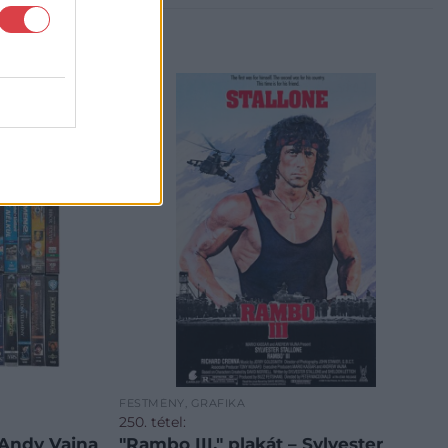
FESTMÉNY, GRAFIKA
250. tétel:
 Andy Vajna
"Rambo III." plakát – Sylvester