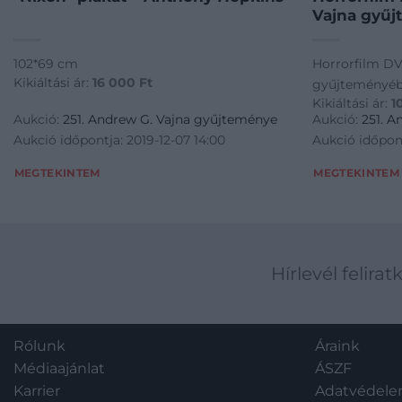
Vajna gyűj
102*69 cm
Horrorfilm DV
Kikiáltási ár:
16 000
Ft
gyűjteményébő
Kikiáltási ár:
1
Aukció:
251. Andrew G. Vajna gyűjteménye
Aukció:
251. 
Aukció időpontja: 2019-12-07 14:00
Aukció időpont
MEGTEKINTEM
MEGTEKINTEM
Hírlevél felirat
Rólunk
Áraink
Médiaajánlat
ÁSZF
Karrier
Adatvédel