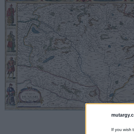
mutargy.
If you wish 