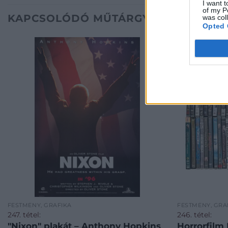
I want t
of my P
KAPCSOLÓDÓ MŰTÁRGYAK
was col
Opted 
FESTMÉNY, GRAFIKA
FESTMÉNY, GRA
247. tétel:
246. tétel:
"Nixon" plakát – Anthony Hopkins
Horrorfilm