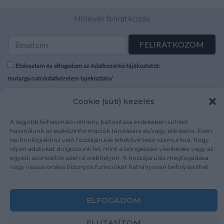
Hírlevél feliratkozás
Elolvastam és elfogadom az Adatkezelési tájékoztatót:
mutargy.com/adatkezelesi-tajekoztato/
Cookie (süti) kezelés
Rólunk
Áraink
Médiaajánlat
ÁSZF
A legjobb felhasználói élmény biztosítása érdekében sütiket
Karrier
Adatvédelem
használunk az eszközinformációk tárolására és/vagy elérésére. Ezen
technológiákhoz való hozzájárulás lehetővé teszi számunkra, hogy
Kapcsolat
Impresszum
olyan adatokat dolgozzunk fel, mint a böngészési viselkedés vagy az
egyedi azonosítók ezen a webhelyen. A hozzájárulás megtagadása
vagy visszavonása bizonyos funkciókat hátrányosan befolyásolhat.
Kövesse a műtárgy.com-ot
ELFOGADOM
ELUTASÍTOM