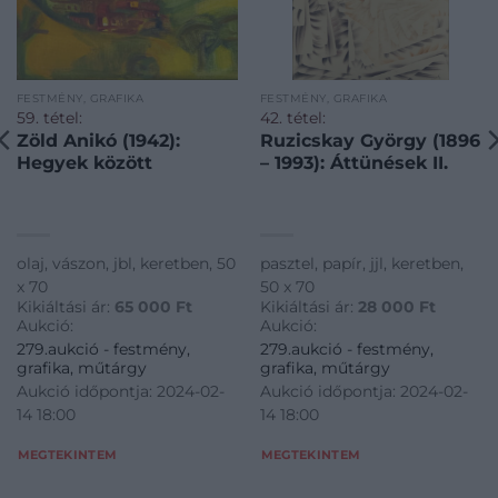
FESTMÉNY, GRAFIKA
FESTMÉNY, GRAFIKA
59. tétel:
42. tétel:
Zöld Anikó (1942):
Ruzicskay György (1896
Hegyek között
– 1993): Áttünések II.
olaj, vászon, jbl, keretben, 50
pasztel, papír, jjl, keretben,
x 70
50 x 70
Kikiáltási ár:
65 000
Ft
Kikiáltási ár:
28 000
Ft
Aukció:
Aukció:
279.aukció - festmény,
279.aukció - festmény,
grafika, műtárgy
grafika, műtárgy
Aukció időpontja: 2024-02-
Aukció időpontja: 2024-02-
14 18:00
14 18:00
MEGTEKINTEM
MEGTEKINTEM