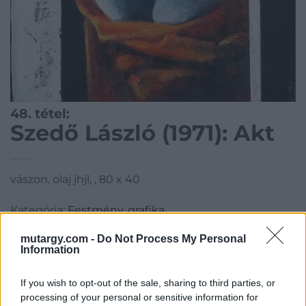
48. tétel:
Szedő László (1971): Akt
vászon, olaj jhjl, , 80 x 40
Kategória:
Festmény, grafika
Kikiáltási ár:
48 000
Ft
mutargy.com -
Do Not Process My Personal
Information
Aukció adatai
If you wish to opt-out of the sale, sharing to third parties, or
Aukció neve:
268.aukció - festmény, grafika, műtárgy
processing of your personal or sensitive information for