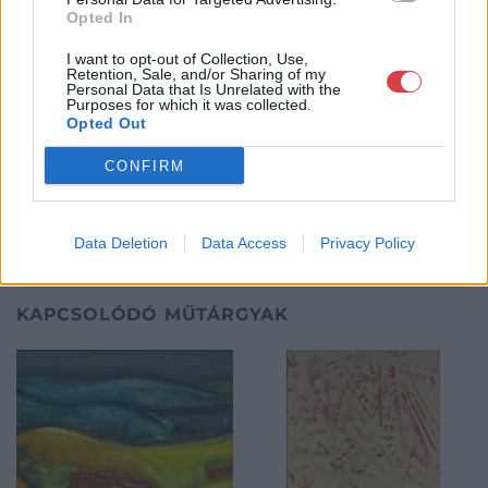
rendszeresen tudják gazdagítani gyűjteményüket változatos
Opted In
kínálatunkból. Ezért is rendezünk minden második héten,
szerda esténként online árverést! Kedd-től péntek-ig 11.00-este
I want to opt-out of Collection, Use,
18.00 óráig várjuk szeretettel az érdeklődőket.
Retention, Sale, and/or Sharing of my
Personal Data that Is Unrelated with the
Purposes for which it was collected.
GALÉRIA TOVÁBBI MŰTÁRGYAI
Opted Out
CONFIRM
Data Deletion
Data Access
Privacy Policy
KAPCSOLÓDÓ MŰTÁRGYAK