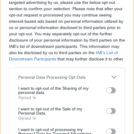
targeted advertising by us, please use the below opt-out
Aukció dátuma: 2023.09.06
section to confirm your selection. Please note that after your
Aukció ideje: 18:00
opt-out request is processed you may continue seeing
interest-based ads based on personal information utilized by
Tételszám: 48
us or personal information disclosed to third parties prior to
your opt-out. You may separately opt-out of the further
Eladó adatai
disclosure of your personal information by third parties on the
IAB’s list of downstream participants. This information may
Eladó:
Műgyűjtők Háza Kft.
also be disclosed by us to third parties on the
IAB’s List of
Downstream Participants
that may further disclose it to other
Cím: Dudás Attila
third parties.
Műgyűjtők Háza kft.
Budapest
Personal Data Processing Opt Outs
1023.Bp. Zsigmond tér 11.
1023
I want to opt-out of the Sharing of my
personal data.
Telefon: 18008123
Opted In
Weboldal:
http://www.mugyujtokhaza.hu
I want to opt-out of the Sale of my
Personal Data.
Bemutatkozás: 2013 nyarán nyitottuk meg Galériánkat
Opted In
Budapesten, a II. kerületben. Célunk, hogy az eladók optimális
áron, gyorsan találjanak vevőt műtárgyaikra, az eladók pedig
I want to opt-out of processing my
Personal Data for Targeted Advertising.