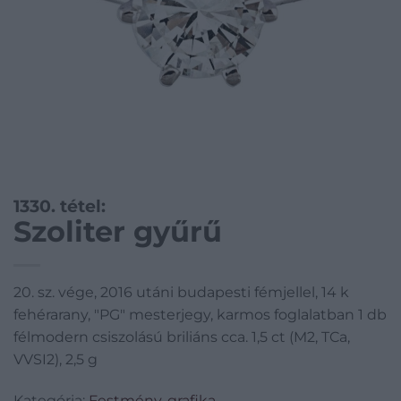
1330. tétel:
Szoliter gyűrű
20. sz. vége, 2016 utáni budapesti fémjellel, 14 k
fehérarany, "PG" mesterjegy, karmos foglalatban 1 db
félmodern csiszolású briliáns cca. 1,5 ct (M2, TCa,
VVSI2), 2,5 g
Kategória:
Festmény, grafika