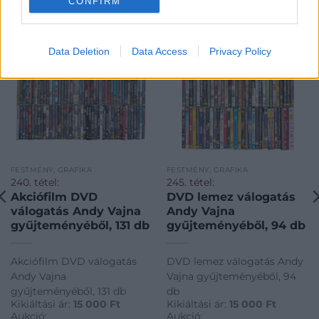
CONFIRM
Data Deletion
Data Access
Privacy Policy
FESTMÉNY, GRAFIKA
FESTMÉNY, GRAFIKA
240. tétel:
245. tétel:
Akciófilm DVD
DVD lemez válogatás
válogatás Andy Vajna
Andy Vajna
gyűjteményéből, 131 db
gyűjteményéből, 94 db
Akciófilm DVD válogatás
DVD lemez válogatás Andy
Andy Vajna
Vajna gyűjteményéből, 94
gyűjteményéből, 131 db
db
Kikiáltási ár:
15 000
Ft
Kikiáltási ár:
15 000
Ft
Aukció:
Aukció: