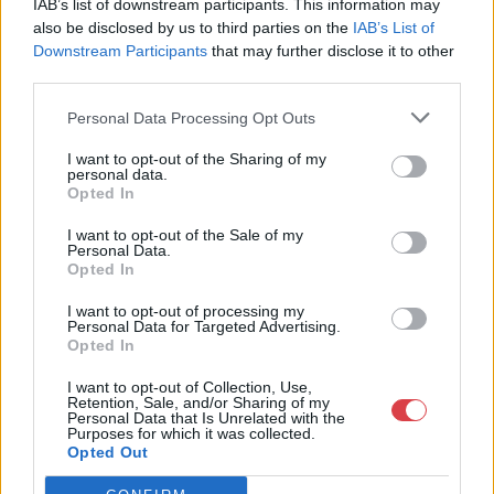
1055 Budapest, Balaton utca 8.
IAB’s list of downstream participants. This information may
also be disclosed by us to third parties on the
IAB’s List of
Telefon: +361 475 6000 +361
Downstream Participants
that may further disclose it to other
4756005
third parties.
Weboldal:
http://www.nagyhazi.hu
Personal Data Processing Opt Outs
Bemutatkozás: Magas színvonalú festmények és műtárgyak,
I want to opt-out of the Sharing of my
bútorok, szőnyegek, üveg, porcelán és ezüst tárgyak, ékszerek,
personal data.
néprajzi tárgyak értékesítése és aukcionálása. Hagyatékok és
Opted In
gyűjtemények árverezése. Ingyenes értékbecslés. Árveréseinkre
I want to opt-out of the Sale of my
a tárgyfelvétel folyamatos.
Personal Data.
Opted In
GALÉRIA TOVÁBBI MŰTÁRGYAI
I want to opt-out of processing my
Personal Data for Targeted Advertising.
Opted In
I want to opt-out of Collection, Use,
Retention, Sale, and/or Sharing of my
Personal Data that Is Unrelated with the
Purposes for which it was collected.
Opted Out
KAPCSOLÓDÓ MŰTÁRGYAK