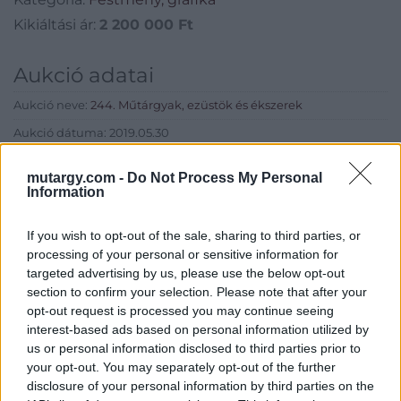
Kikiáltási ár:
2 200 000
Ft
Aukció adatai
Aukció neve:
244. Műtárgyak, ezüstök és ékszerek
Aukció dátuma: 2019.05.30
Aukció ideje: 17:00
mutargy.com -
Do Not Process My Personal
Aukció helye: Budapest, Balaton utca 8.
Information
Tételszám: 1330
If you wish to opt-out of the sale, sharing to third parties, or
processing of your personal or sensitive information for
Eladó adatai
targeted advertising by us, please use the below opt-out
section to confirm your selection. Please note that after your
Eladó:
Nagyházi Galéria és
opt-out request is processed you may continue seeing
Aukciósház
interest-based ads based on personal information utilized by
us or personal information disclosed to third parties prior to
Cím: Müller Márta
Nagyházi Galéria és Aukciósház
your opt-out. You may separately opt-out of the further
Kft.
disclosure of your personal information by third parties on the