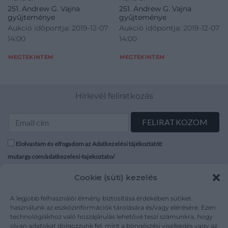
251. Andrew G. Vajna
251. Andrew G. Vajna
gyűjteménye
gyűjteménye
Aukció időpontja: 2019-12-07
Aukció időpontja: 2019-12-07
14:00
14:00
MEGTEKINTEM
MEGTEKINTEM
Hírlevél feliratkozás
Elolvastam és elfogadom az Adatkezelési tájékoztatót:
mutargy.com/adatkezelesi-tajekoztato/
Cookie (süti) kezelés
Rólunk
Áraink
Médiaajánlat
ÁSZF
A legjobb felhasználói élmény biztosítása érdekében sütiket
Karrier
Adatvédelem
használunk az eszközinformációk tárolására és/vagy elérésére. Ezen
technológiákhoz való hozzájárulás lehetővé teszi számunkra, hogy
Kapcsolat
Impresszum
olyan adatokat dolgozzunk fel, mint a böngészési viselkedés vagy az