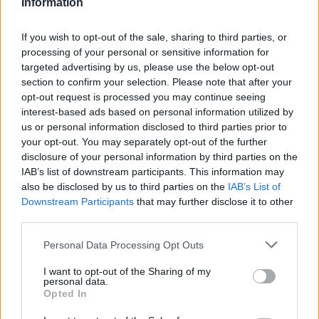
Information
1023
Telefon: 18008123
If you wish to opt-out of the sale, sharing to third parties, or
processing of your personal or sensitive information for
Weboldal:
targeted advertising by us, please use the below opt-out
http://www.mugyujtokhaza.hu
section to confirm your selection. Please note that after your
Bemutatkozás: 2013 nyarán nyitottuk meg Galériánkat
opt-out request is processed you may continue seeing
Budapesten, a II. kerületben. Célunk, hogy az eladók optimális
interest-based ads based on personal information utilized by
áron, gyorsan találjanak vevőt műtárgyaikra, az eladók pedig
us or personal information disclosed to third parties prior to
rendszeresen tudják gazdagítani gyűjteményüket változatos
your opt-out. You may separately opt-out of the further
kínálatunkból. Ezért is rendezünk minden második héten,
disclosure of your personal information by third parties on the
szerda esténként online árverést! Kedd-től péntek-ig 11.00-este
IAB’s list of downstream participants. This information may
18.00 óráig várjuk szeretettel az érdeklődőket.
also be disclosed by us to third parties on the
IAB’s List of
Downstream Participants
that may further disclose it to other
GALÉRIA TOVÁBBI MŰTÁRGYAI
third parties.
Personal Data Processing Opt Outs
I want to opt-out of the Sharing of my
personal data.
Opted In