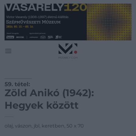
Skip
to
content
59. tétel:
Zöld Anikó (1942):
Hegyek között
olaj, vászon, jbl, keretben, 50 x 70