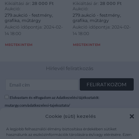
Kikiáltási ár:
28 000
Ft
Kikiáltási ár:
28 000
Ft
Aukció:
Aukció:
279.aukció - festmény,
279.aukció - festmény,
grafika, műtárgy
grafika, műtárgy
Aukció időpontja: 2024-02-
Aukció időpontja: 2024-02-
14 18:00
14 18:00
MEGTEKINTEM
MEGTEKINTEM
Hírlevél feliratkozás
Elolvastam és elfogadom az Adatkezelési tájékoztatót:
mutargy.com/adatkezelesi-tajekoztato/
Cookie (süti) kezelés
Rólunk
Áraink
Médiaajánlat
ÁSZF
A legjobb felhasználói élmény biztosítása érdekében sütiket
használunk az eszközinformációk tárolására és/vagy elérésére. Ezen
Karrier
Adatvédelem