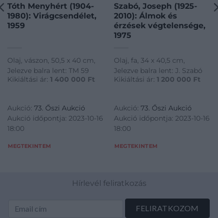
Tóth Menyhért (1904-
Szabó, Joseph (1925-
1980): Virágcsendélet,
2010): Álmok és
1959
érzések végtelensége,
1975
Olaj, vászon, 50,5 x 40 cm,
Olaj, fa, 34 x 40,5 cm,
Jelezve balra lent: TM 59
Jelezve balra lent: J. Szabó
Kikiáltási ár:
1 400 000
Ft
Kikiáltási ár:
1 200 000
Ft
Aukció:
73. Őszi Aukció
Aukció:
73. Őszi Aukció
Aukció időpontja: 2023-10-16
Aukció időpontja: 2023-10-16
18:00
18:00
MEGTEKINTEM
MEGTEKINTEM
Hírlevél feliratkozás