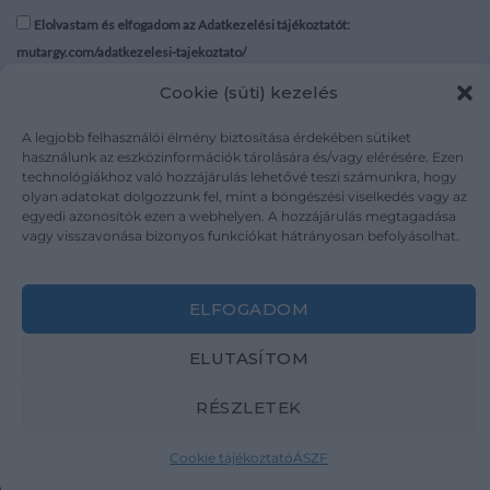
Elolvastam és elfogadom az Adatkezelési tájékoztatót:
mutargy.com/adatkezelesi-tajekoztato/
Cookie (süti) kezelés
Rólunk
Áraink
Médiaajánlat
ÁSZF
A legjobb felhasználói élmény biztosítása érdekében sütiket
használunk az eszközinformációk tárolására és/vagy elérésére. Ezen
Karrier
Adatvédelem
technológiákhoz való hozzájárulás lehetővé teszi számunkra, hogy
Kapcsolat
Impresszum
olyan adatokat dolgozzunk fel, mint a böngészési viselkedés vagy az
egyedi azonosítók ezen a webhelyen. A hozzájárulás megtagadása
vagy visszavonása bizonyos funkciókat hátrányosan befolyásolhat.
Kövesse a műtárgy.com-ot
ELFOGADOM
ELUTASÍTOM
Weboldal és Webshop készítés:
Ferenczi Sándor
RÉSZLETEK
Copyright 2026 ©
Mutargy.com
Cookie tájékoztató
ÁSZF