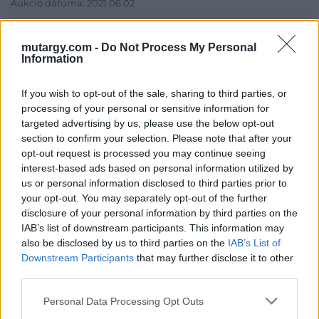
Aukció dátuma: 2021.06.02
Aukció ideje: 18:00
mutargy.com -
Do Not Process My Personal
Aukció helye: Budapest Kongresszusi Központ
Information
Tételszám: 38
If you wish to opt-out of the sale, sharing to third parties, or
processing of your personal or sensitive information for
Eladó adatai
targeted advertising by us, please use the below opt-out
section to confirm your selection. Please note that after your
Eladó:
Virág Judit Galéria
opt-out request is processed you may continue seeing
Cím: Nemes Zsófia
interest-based ads based on personal information utilized by
Mű-Terem Galéria Kft.
us or personal information disclosed to third parties prior to
1055 Budapest, Falk Miksa u. 30
your opt-out. You may separately opt-out of the further
Telefon: 36-1-312-2071, 269-4681 269-4681
disclosure of your personal information by third parties on the
IAB’s list of downstream participants. This information may
Weboldal:
http://www.viragjuditgaleria.hu
also be disclosed by us to third parties on the
IAB’s List of
Bemutatkozás: Kiemelkedő kvalitású 19. és 20. századi magyar
Downstream Participants
that may further disclose it to other
festészet és szecessziós Zsolnay kerámiák adás-vétele és
third parties.
aukcionálása. Exkluzív aukciók évente 3 alkalommal.
Personal Data Processing Opt Outs
GALÉRIA TOVÁBBI MŰTÁRGYAI