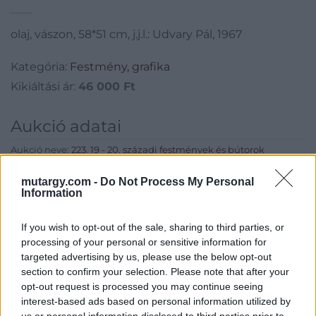
olaj, vászon, 58*51 cm, j.j.l.: Udvary Pál, 1967
Kategória:
Festmény, grafika
Kikiáltási ár:
46 000
Ft
Aukció adatai
Aukció neve:
223. 19 - 20. századi festmények és bútorok
Aukció dátuma: 2017.03.07
mutargy.com -
Do Not Process My Personal
Information
Aukció ideje: 17:00
Aukció helye: Budapest, Balaton utca 8.
If you wish to opt-out of the sale, sharing to third parties, or
Tételszám: 70
processing of your personal or sensitive information for
targeted advertising by us, please use the below opt-out
section to confirm your selection. Please note that after your
Eladó adatai
opt-out request is processed you may continue seeing
interest-based ads based on personal information utilized by
Eladó:
Nagyházi Galéria és
us or personal information disclosed to third parties prior to