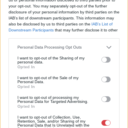
Aukciósház
your opt-out. You may separately opt-out of the further
Cím: Müller Márta
disclosure of your personal information by third parties on the
Nagyházi Galéria és Aukciósház
IAB’s list of downstream participants. This information may
Kft.
also be disclosed by us to third parties on the
IAB’s List of
1055 Budapest, Balaton utca 8.
Downstream Participants
that may further disclose it to other
third parties.
Telefon: +361 475 6000 +361
4756005
Personal Data Processing Opt Outs
Weboldal:
http://www.nagyhazi.hu
I want to opt-out of the Sharing of my
personal data.
Bemutatkozás: Magas színvonalú festmények és műtárgyak,
Opted In
bútorok, szőnyegek, üveg, porcelán és ezüst tárgyak, ékszerek,
néprajzi tárgyak értékesítése és aukcionálása. Hagyatékok és
I want to opt-out of the Sale of my
Personal Data.
gyűjtemények árverezése. Ingyenes értékbecslés. Árveréseinkre
Opted In
a tárgyfelvétel folyamatos.
I want to opt-out of processing my
Personal Data for Targeted Advertising.
GALÉRIA TOVÁBBI MŰTÁRGYAI
Opted In
I want to opt-out of Collection, Use,
Retention, Sale, and/or Sharing of my
Personal Data that Is Unrelated with the