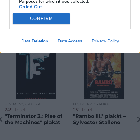
Purposes for which it was collected.
Opted Out
CONFIRM
KAPCSOLÓDÓ MŰTÁRGYAK
Data Deletion
Data Access
Privacy Policy
FESTMÉNY, GRAFIKA
FESTMÉNY, GRAFIKA
249. tétel:
251. tétel:
"Terminator 3.: Rise of
"Rambo III." plakát –
the Machines" plakát
Sylvester Stallone