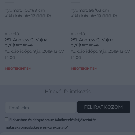
nyomat, 100*68 cm
nyomat, 99*63 cm
Kikiáltási ár:
17 000
Ft
Kikiáltási ár:
19 000
Ft
Aukció:
Aukció:
251. Andrew G. Vajna
251. Andrew G. Vajna
gyűjteménye
gyűjteménye
Aukció időpontja: 2019-12-07
Aukció időpontja: 2019-12-07
14:00
14:00
MEGTEKINTEM
MEGTEKINTEM
Hírlevél feliratkozás
Elolvastam és elfogadom az Adatkezelési tájékoztatót:
mutargy.com/adatkezelesi-tajekoztato/