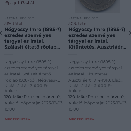
KATONAI RÉGISÉG
KATONAI RÉGISÉG
519. tétel:
508. tétel:
Négyessy Imre (1895-?)
Négyessy Imre (1895-?)
ezredes személyes
ezredes személyes
tárgyai és iratai.
tárgyai és iratai.
Szálasit éltető röplap
Kitüntetés. Ausztriáért
1938-ból. Négyessy
1914-1918. Első
Imre (1895-?) ezredes
világháborús ezüst
Négyessy Imre (1895-?)
Négyessy Imre (1895-?)
személyes tárgyai és
kitüntetés. Négyessy
ezredes személyes tárgyai
ezredes személyes tárgyai
iratai. Szálasit éltető
Imre (1895-?) ezredes
és iratai. Szálasit éltető
és iratai. Kitüntetés.
röplap 1938-ból.
személyes tárgyai és
röplap 1938-ból. Négyessy
Ausztriáért 1914-1918. Első
iratai. Kitüntetés.
Kikiáltási ár:
3 000
Ft
Kikiáltási ár:
2 000
Ft
Imre (1895-?) ezredes
világháborús ezüst
Ausztriáért 1914-1918.
Aukció:
Aukció:
személyes tárgyai és iratai.
kitüntetés. Négyessy Imre
Első világháborús
120. Mike Portobello árverés
120. Mike Portobello árverés
Szálasit éltető röplap 1938-
(1895-?) ezredes személyes
ezüst kitün
Aukció időpontja: 2023-12-03
Aukció időpontja: 2023-12-03
ból.
tárgyai és iratai. Kitüntetés.
18:00
18:00
Ausztriáért 1914-1918. Első
világháborús ezüst kitün
MEGTEKINTEM
MEGTEKINTEM