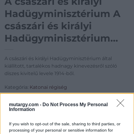
A császári és királyi
Hadügyminisztérium A
császári és királyi
Hadügyminisztérium
által kiállított, tartalékos
A császári és királyi Hadügyminisztérium által
hadnagy kinevezésről
kiállított, tartalékos hadnagy kinevezésről szóló
szóló díszes kivitelű
díszes kivitelű levele 1914-ből.
levele 1914-ből.
Kategória:
Katonai régiség
Kikiáltási ár:
3 000
Ft
mutargy.com -
Do Not Process My Personal
Information
Aukció adatai
Aukció neve:
109. árverés
If you wish to opt-out of the sale, sharing to third parties, or
processing of your personal or sensitive information for
Aukció dátuma: 2022.10.02