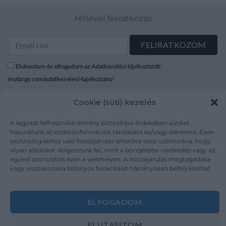
Hírlevél feliratkozás
Elolvastam és elfogadom az Adatkezelési tájékoztatót:
mutargy.com/adatkezelesi-tajekoztato/
Cookie (süti) kezelés
Rólunk
Áraink
Médiaajánlat
ÁSZF
A legjobb felhasználói élmény biztosítása érdekében sütiket
Karrier
Adatvédelem
használunk az eszközinformációk tárolására és/vagy elérésére. Ezen
technológiákhoz való hozzájárulás lehetővé teszi számunkra, hogy
Kapcsolat
Impresszum
olyan adatokat dolgozzunk fel, mint a böngészési viselkedés vagy az
egyedi azonosítók ezen a webhelyen. A hozzájárulás megtagadása
vagy visszavonása bizonyos funkciókat hátrányosan befolyásolhat.
Kövesse a műtárgy.com-ot
ELFOGADOM
ELUTASÍTOM