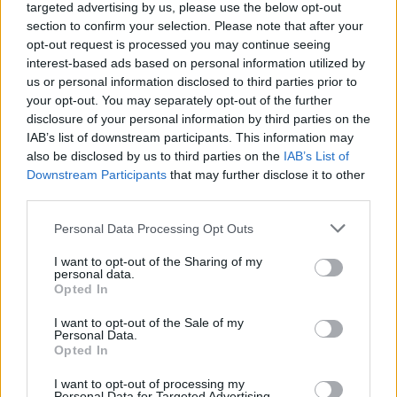
targeted advertising by us, please use the below opt-out
Aukció ideje: 16:00
section to confirm your selection. Please note that after your
opt-out request is processed you may continue seeing
Aukció helye: aukcio.net
interest-based ads based on personal information utilized by
Tételszám: 559
us or personal information disclosed to third parties prior to
your opt-out. You may separately opt-out of the further
disclosure of your personal information by third parties on the
Eladó adatai
IAB’s list of downstream participants. This information may
also be disclosed by us to third parties on the
IAB’s List of
Eladó:
Aukcio.net - Mike
Downstream Participants
that may further disclose it to other
Portobello Aukciósház
third parties.
Cím: Vízkeleti Lívia
Mipo Kft
Personal Data Processing Opt Outs
Budapest
+36703805044
I want to opt-out of the Sharing of my
personal data.
1053
Opted In
Telefon: +36703805044
I want to opt-out of the Sale of my
Weboldal:
http://www.aukcio.net
Personal Data.
Opted In
Bemutatkozás: Immár közel 30 éve, hogy a Múzeum körúton
elkezdte működését a Mike és Tsa Antikvárium, majd 2010-ben
I want to opt-out of processing my
a Portobello aukciósház kiegészítette az addigi tevékenységét
Personal Data for Targeted Advertising.