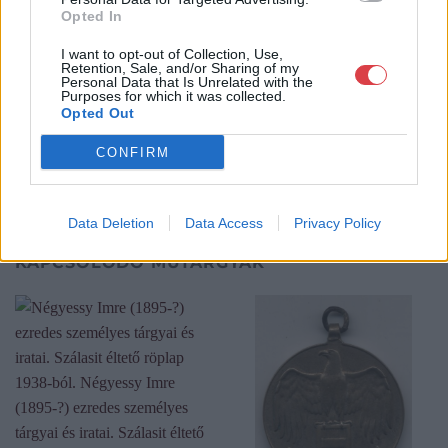
Opted In
és megszületett a Mike Portobello Aukciósház. 2022-től saját
oldalunkon bonyolítjuk árverésünket. www.aukcio.net
I want to opt-out of Collection, Use,
Retention, Sale, and/or Sharing of my
Personal Data that Is Unrelated with the
GALÉRIA TOVÁBBI MŰTÁRGYAI
Purposes for which it was collected.
Opted Out
CONFIRM
Data Deletion
Data Access
Privacy Policy
KAPCSOLÓDÓ MŰTÁRGYAK