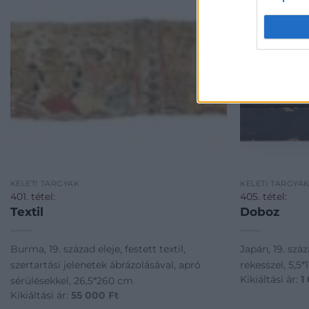
KELETI TÁRGYAK
KELETI TÁRGYA
401. tétel:
405. tétel:
Textil
Doboz
Burma, 19. század eleje, festett textil,
Japán, 19. száz
szertartási jelenetek ábrázolásával, apró
rekesszel, 5,5*
Kikiáltási ár:
1
sérülésekkel, 26,5*260 cm
Kikiáltási ár:
55 000
Ft