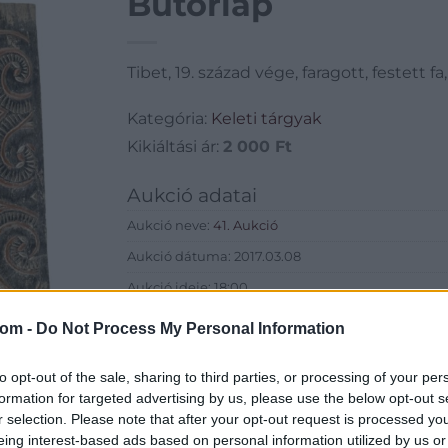
Bútorlap
Tibet, 19. század vége, faragott, festett f
Kategória:
Keleti tárgyak
Kikiáltási ár:
2 000
Ft
Aukció adatai
Aukció neve:
41. Aukció
Aukció dátuma: 2017.03.08
Aukció ideje: 18:00
Aukció helye: 1055 Budapest, Falk Miksa utca 24-2
com -
Do Not Process My Personal Information
Tételszám: 411
to opt-out of the sale, sharing to third parties, or processing of your per
formation for targeted advertising by us, please use the below opt-out s
Eladó adatai
r selection. Please note that after your opt-out request is processed y
Eladó:
Biksady
eing interest-based ads based on personal information utilized by us or