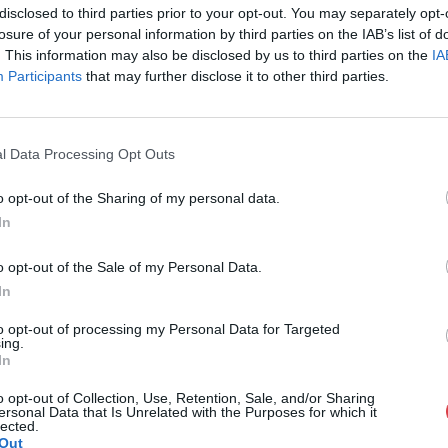
disclosed to third parties prior to your opt-out. You may separately opt-
Cím: Törő Tam
losure of your personal information by third parties on the IAB’s list of
Biksady Galéria
. This information may also be disclosed by us to third parties on the
IA
1055, Budapest
Participants
that may further disclose it to other third parties.
Telefon: 061/7
Weboldal:
htt
l Data Processing Opt Outs
GALÉRIA TOVÁBBI MŰTÁRGYAI
o opt-out of the Sharing of my personal data.
In
o opt-out of the Sale of my Personal Data.
In
to opt-out of processing my Personal Data for Targeted
ing.
In
o opt-out of Collection, Use, Retention, Sale, and/or Sharing
ersonal Data that Is Unrelated with the Purposes for which it
lected.
Out