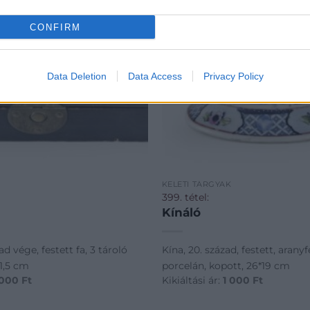
CONFIRM
Data Deletion
Data Access
Privacy Policy
K
KELETI TÁRGYAK
399. tétel:
Kínáló
ad vége, festett fa, 3 tároló
Kína, 20. század, festett, aranyf
11,5 cm
porcelán, kopott, 26*19 cm
 000
Ft
Kikiáltási ár:
1 000
Ft