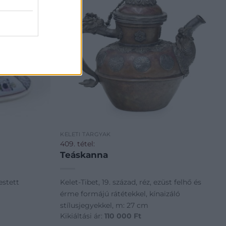
KELETI TÁRGYAK
409. tétel:
Teáskanna
estett
Kelet-Tibet, 19. század, réz, ezüst felhő és
érme formájú rátétekkel, kínaizáló
stílusjegyekkel, m: 27 cm
Kikiáltási ár:
110 000
Ft