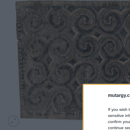
mutargy.
If you wish 
sensitive in
confirm you
continue se