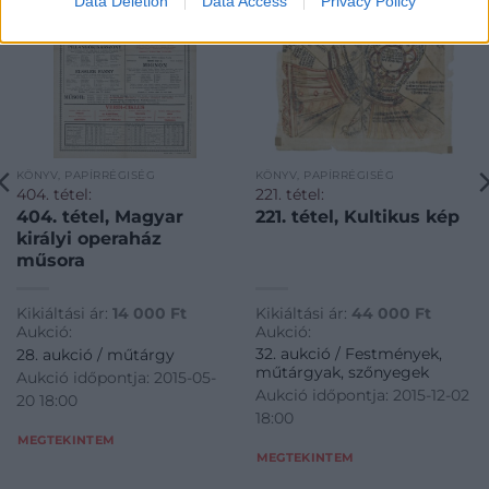
Data Deletion
Data Access
Privacy Policy
KÖNYV, PAPÍRRÉGISÉG
KÖNYV, PAPÍRRÉGISÉG
404. tétel:
221. tétel:
404. tétel, Magyar
221. tétel, Kultikus kép
királyi operaház
műsora
Kikiáltási ár:
14 000
Ft
Kikiáltási ár:
44 000
Ft
Aukció:
Aukció:
32. aukció / Festmények,
28. aukció / műtárgy
műtárgyak, szőnyegek
Aukció időpontja: 2015-05-
Aukció időpontja: 2015-12-02
20 18:00
18:00
MEGTEKINTEM
MEGTEKINTEM