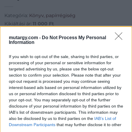
Kategória:
Könyv, papírrégiség
Kikiáltási ár:
11 000
Ft
mutargy.com -
Do Not Process My Personal
Aukció adatai
Information
Aukció neve:
28. aukció / műtárgy
If you wish to opt-out of the sale, sharing to third parties, or
Aukció dátuma: 2015.05.20
processing of your personal or sensitive information for
Aukció ideje: 18:00
targeted advertising by us, please use the below opt-out
section to confirm your selection. Please note that after your
Aukció helye: Budapest, Biksady Galéria
opt-out request is processed you may continue seeing
Tételszám: 403
interest-based ads based on personal information utilized by
us or personal information disclosed to third parties prior to
your opt-out. You may separately opt-out of the further
Eladó adatai
disclosure of your personal information by third parties on the
IAB’s list of downstream participants. This information may
Eladó:
Biksady Galéria
also be disclosed by us to third parties on the
IAB’s List of
Downstream Participants
that may further disclose it to other
Cím: Törő Tamás
Biksady Galéria Kft.
third parties.