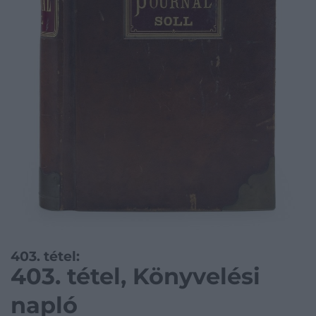
403. tétel:
403. tétel, Könyvelési
napló