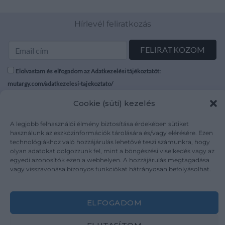
Hírlevél feliratkozás
Elolvastam és elfogadom az Adatkezelési tájékoztatót:
mutargy.com/adatkezelesi-tajekoztato/
Cookie (süti) kezelés
Rólunk
Áraink
Médiaajánlat
ÁSZF
A legjobb felhasználói élmény biztosítása érdekében sütiket
használunk az eszközinformációk tárolására és/vagy elérésére. Ezen
Karrier
Adatvédelem
technológiákhoz való hozzájárulás lehetővé teszi számunkra, hogy
Kapcsolat
Impresszum
olyan adatokat dolgozzunk fel, mint a böngészési viselkedés vagy az
egyedi azonosítók ezen a webhelyen. A hozzájárulás megtagadása
vagy visszavonása bizonyos funkciókat hátrányosan befolyásolhat.
Kövesse a műtárgy.com-ot
ELFOGADOM