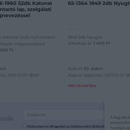
56-1960 52db Katonai
65-1364 1849 2db Nyugt
ántartó lap, szolgálati
gnevezéssel
 Katonai tiszti nyílvántartó
1849 2db Nyugta
Kikiáltási ár:
1 400
Ft
i helyek megnevezéssel
 500
Ft
kcó
Aukció:
65. aukcó
ja: 2017-12-07 18:00
Aukció időpontja: 2017-12-07 18
MEGTEKINTEM
kozás
A legjobb f
eszközinfor
Elolvastam és elfogadom az Adatkezelési tájékoztatót: mutargy.co
hozzájárulá