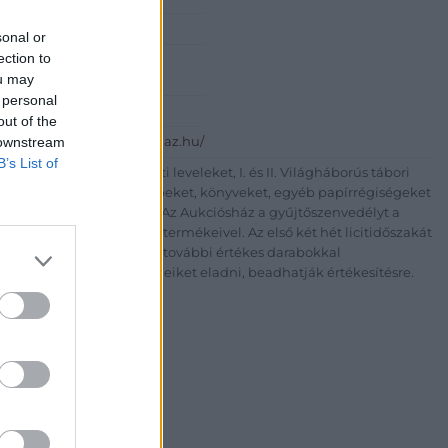
na Aukciósház
sonal or
ection to
d Eszter
ou may
Vasút utca 36
 personal
36069
out of the
 downstream
p://www.krisztinaaukcioshaz.hu/
B’s List of
tumokat, bélyeg előtti leveleket, I. és II. Világháborús tábori
okat, fényképeket, térképeket, könyveket, egyéb papírrégiségeket
és minden érdeklődőnek. Az Aukciósház a gyűjtőszenvedélyt a
 aukciókon jelenik meg termékeivel. Az első két hét licitidőszakát
ékeit, hogy az érdeklődők további értékes darabokkal
ek, hanem papírrégiségeiket eladni, beadhatják értékesítésre.