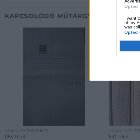
Advertis
Opted 
KAPCSOLÓDÓ MŰTÁRGYAK
I want t
of my P
was col
Opted 
KÖNYV, PAPÍRRÉGISÉG
KÖNYV, PAPÍRR
1153. tétel:
637. tétel: