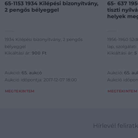
65-1153 1934 Kilépési bizonyítvány,
65- 637 19
2 pengős bélyeggel
tiszti nyílv
helyek me
1934 Kilépési bizonyítvány, 2 pengős
1956-1960 52db
bélyeggel
lap, szolgálat
Kikiáltási ár:
900
Ft
Kikiáltási ár:
5
Aukció:
65. aukcó
Aukció:
65. au
Aukció időpontja: 2017-12-07 18:00
Aukció időpont
MEGTEKINTEM
MEGTEKINTEM
Hírlevél felirat