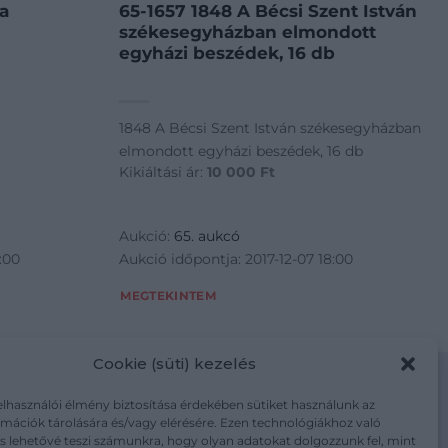
a
65-1657 1848 A Bécsi Szent István
székesegyházban elmondott
egyházi beszédek, 16 db
1848 A Bécsi Szent István székesegyházban
elmondott egyházi beszédek, 16 db
Kikiáltási ár:
10 000
Ft
Aukció:
65. aukcó
:00
Aukció időpontja: 2017-12-07 18:00
MEGTEKINTEM
Cookie (süti) kezelés
elhasználói élmény biztosítása érdekében sütiket használunk az
mációk tárolására és/vagy elérésére. Ezen technológiákhoz való
m/adatkezelesi-tajekoztato/
s lehetővé teszi számunkra, hogy olyan adatokat dolgozzunk fel, mint