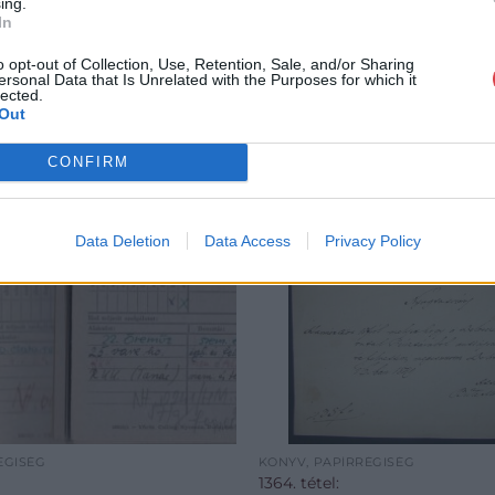
ing.
In
o opt-out of Collection, Use, Retention, Sale, and/or Sharing
ersonal Data that Is Unrelated with the Purposes for which it
lected.
Out
CONFIRM
Data Deletion
Data Access
Privacy Policy
ÉGISÉG
KÖNYV, PAPÍRRÉGISÉG
1364. tétel: