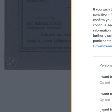
If you wish 
sensitive in
confirm you
continue se
information 
further disc
participants
Downstream 
Persona
I want t
Opted 
I want t
Opted 
I want 