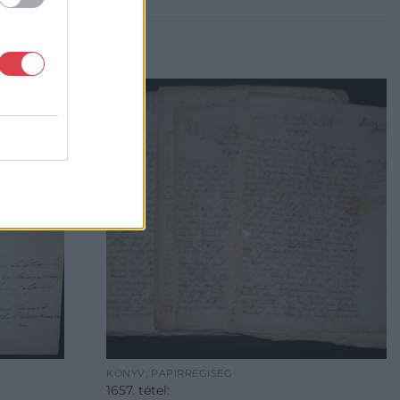
KÖNYV, PAPÍRRÉGISÉG
1657. tétel: