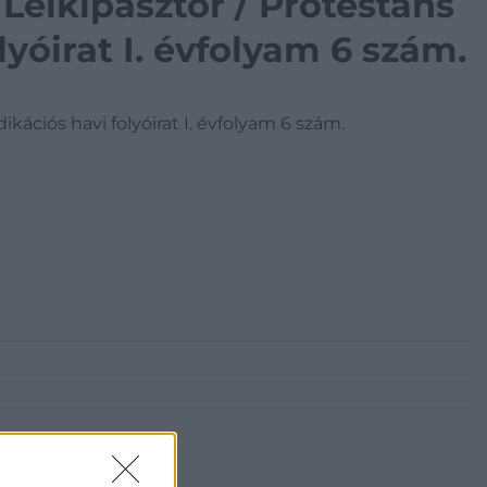
 Lelkipásztor / Protestáns
lyóirat I. évfolyam 6 szám.
ikációs havi folyóirat I. évfolyam 6 szám.