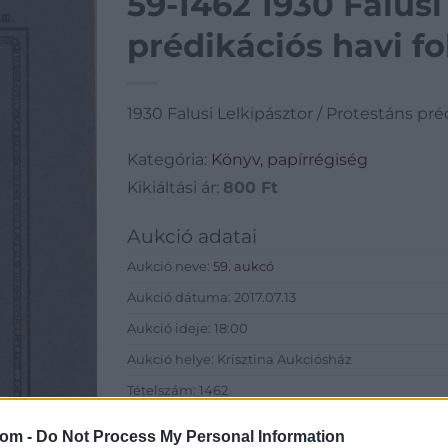
59-1462 1930 Falusi
prédikációs havi fo
1930 Falusi Lelkipásztor / Protestáns préd
Kategória:
Könyv, papírrégiség
Kikiáltási ár:
800
Ft
Aukció adatai
Aukció neve:
59. aukcó
Aukció dátuma: 2017.07.13
Aukció ideje: 18:00
Aukció helye: Krisztina Aukciósház
Tételszám: 1462
com -
Do Not Process My Personal Information
Eladó adatai