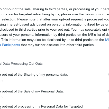
Eladó:
Kriszti
to opt-out of the sale, sharing to third parties, or processing of your per
formation for targeted advertising by us, please use the below opt-out s
Cím: Tóthné Va
r selection. Please note that after your opt-out request is processed y
8346 Gógánfa 
eing interest-based ads based on personal information utilized by us or
Telefon: 30-91
disclosed to third parties prior to your opt-out. You may separately opt-
losure of your personal information by third parties on the IAB’s list of
Weboldal:
htt
. This information may also be disclosed by us to third parties on the
IA
Bemutatkozás: A Krisztina Aukciósház régi dokumen
Participants
that may further disclose it to other third parties.
postaküldeményeket, képeslapokat, levélboríték
kínál a történelem szerelmeseinek, gyűjtőknek 
licitálás izgalmával ötvözve három hetente induló
követően további egy hétig fix áron kínálja term
l Data Processing Opt Outs
gazdagodhassanak. Akik nem vásárolni szeretnén
o opt-out of the Sharing of my personal data.
GALÉRIA TOVÁBBI MŰTÁRGYAI
In
o opt-out of the Sale of my Personal Data.
In
to opt-out of processing my Personal Data for Targeted