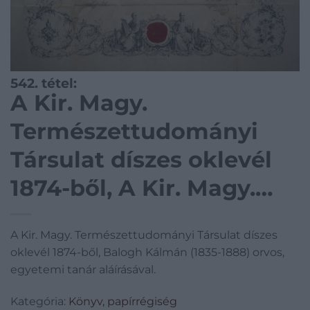
542. tétel:
A Kir. Magy.
Természettudományi
Társulat díszes oklevél
1874-ből, A Kir. Magy.
Természettudományi
A Kir. Magy. Természettudományi Társulat díszes
Társulat díszes oklevél
oklevél 1874-ből, Balogh Kálmán (1835-1888) orvos,
1874-ből, Balogh Kálmán
egyetemi tanár aláírásával.
(1835-1888) orvos,
Kategória:
Könyv, papírrégiség