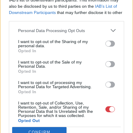
IAB’s list of downstream participants. This information may
1053
also be disclosed by us to third parties on the
IAB’s List of
Telefon: +36703805044
Downstream Participants
that may further disclose it to other
third parties.
Weboldal:
http://www.aukcio.net
Bemutatkozás: Immár közel 30 éve, hogy a Múzeum körúton
Personal Data Processing Opt Outs
elkezdte működését a Mike és Tsa Antikvárium, majd 2010-ben
I want to opt-out of the Sharing of my
a Portobello aukciósház kiegészítette az addigi tevékenységét
personal data.
és megszületett a Mike Portobello Aukciósház. 2022-től saját
Opted In
oldalunkon bonyolítjuk árverésünket. www.aukcio.net
I want to opt-out of the Sale of my
Personal Data.
GALÉRIA TOVÁBBI MŰTÁRGYAI
Opted In
I want to opt-out of processing my
Personal Data for Targeted Advertising.
Opted In
I want to opt-out of Collection, Use,
Retention, Sale, and/or Sharing of my
Personal Data that Is Unrelated with the
Purposes for which it was collected.
KAPCSOLÓDÓ MŰTÁRGYAK
Opted Out
CONFIRM