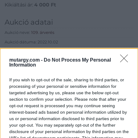
Kikiáltási ár:
4 000
Ft
egyetemi tanár
aláírásával.
Aukció adatai
Aukció neve:
109. árverés
Aukció dátuma: 2022.10.02
Aukció ideje: 16:00
mutargy.com -
Do Not Process My Personal
Aukció helye: aukcio.net
Information
Tételszám: 542
If you wish to opt-out of the sale, sharing to third parties, or
processing of your personal or sensitive information for
Eladó adatai
targeted advertising by us, please use the below opt-out
section to confirm your selection. Please note that after your
Eladó:
Aukcio.net - Mike
opt-out request is processed you may continue seeing
Portobello Aukciósház
interest-based ads based on personal information utilized by
Cím: Vízkeleti Lívia
us or personal information disclosed to third parties prior to
Mipo Kft
your opt-out. You may separately opt-out of the further
Budapest
disclosure of your personal information by third parties on the
+36703805044