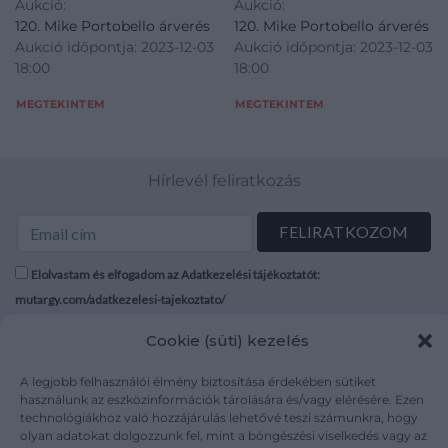
Aukció:
Aukció:
120. Mike Portobello árverés
120. Mike Portobello árverés
Aukció időpontja: 2023-12-03
Aukció időpontja: 2023-12-03
18:00
18:00
MEGTEKINTEM
MEGTEKINTEM
Hírlevél feliratkozás
Elolvastam és elfogadom az Adatkezelési tájékoztatót:
mutargy.com/adatkezelesi-tajekoztato/
Cookie (süti) kezelés
Rólunk
Áraink
Médiaajánlat
ÁSZF
A legjobb felhasználói élmény biztosítása érdekében sütiket
Karrier
Adatvédelem
használunk az eszközinformációk tárolására és/vagy elérésére. Ezen
technológiákhoz való hozzájárulás lehetővé teszi számunkra, hogy
Kapcsolat
Impresszum
olyan adatokat dolgozzunk fel, mint a böngészési viselkedés vagy az