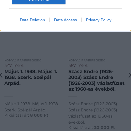
Data Deletion
Data Access
Privacy Policy
KÖNYV, PAPÍRRÉGISÉG
KÖNYV, PAPÍRRÉGISÉG
447. tétel:
457. tétel:
Május 1. 1938. Május 1.
Szász Endre (1926-
1938. Szerk. Szélpál
2003) Szász Endre
Árpád.
(1926-2003) vázlatfüzet
az 1960-as évekből.
Május 1. 1938. Május 1. 1938.
Szász Endre (1926-2003)
Szerk. Szélpál Árpád.
Szász Endre (1926-2003)
Kikiáltási ár:
8 000
Ft
vázlatfüzet az 1960-as
évekből.
Kikiáltási ár:
20 000
Ft