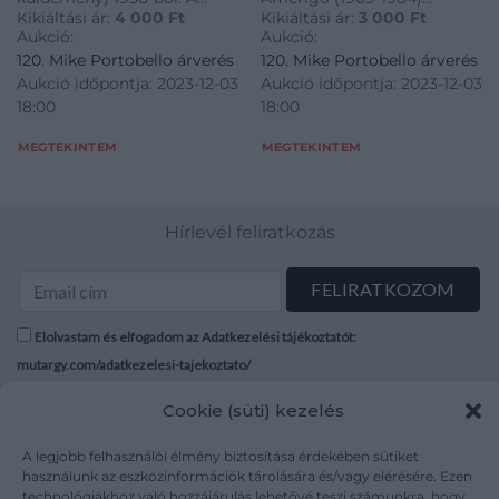
Ausztráliában élő
katalógusa 1982-ből.
Kikiáltási ár:
4 000
Ft
Kikiáltási ár:
3 000
Ft
Melbourne-i olimpiai
szobrászművész Vigadó
magyar kivándorlónak
Aláírt példány.
Aukció:
Aukció:
játékokat népszerűsítő
Galériában megrendezett
egy Ausztriába
120. Mike Portobello árverés
120. Mike Portobello árverés
aerogramm (légiposta
kiállításának katalógusa
menekült ma
Aukció időpontja: 2023-12-03
Aukció időpontja: 2023-12-03
küldemény) 1956-ból.
1982-ből. Aláírt példány.
18:00
18:00
Verzóján egy Ausztráliában
élő magyar kivándorlónak
MEGTEKINTEM
MEGTEKINTEM
egy Ausztriába menekült
ma
Hírlevél feliratkozás
Elolvastam és elfogadom az Adatkezelési tájékoztatót:
mutargy.com/adatkezelesi-tajekoztato/
Cookie (süti) kezelés
Rólunk
Áraink
Médiaajánlat
ÁSZF
A legjobb felhasználói élmény biztosítása érdekében sütiket
Karrier
Adatvédelem
használunk az eszközinformációk tárolására és/vagy elérésére. Ezen
technológiákhoz való hozzájárulás lehetővé teszi számunkra, hogy