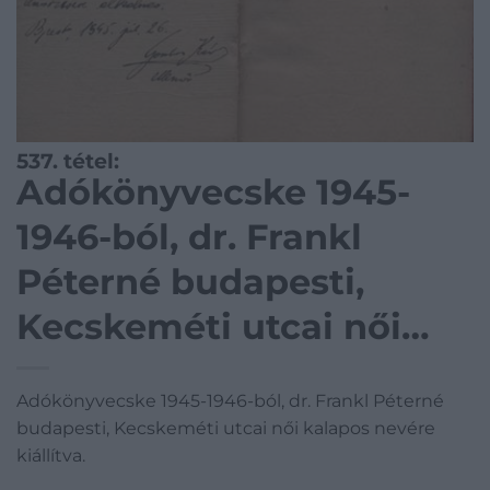
537. tétel:
Adókönyvecske 1945-
1946-ból, dr. Frankl
Péterné budapesti,
Kecskeméti utcai női
kalapos nevére kiállítva.
Adókönyvecske 1945-1946-ból, dr. Frankl Péterné
Adókönyvecske 1945-
budapesti, Kecskeméti utcai női kalapos nevére
1946-ból, dr. Frankl
kiállítva.