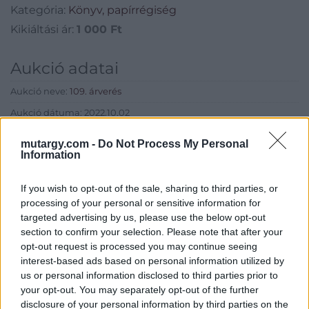
Péterné budapesti,
Kategória:
Könyv, papírrégiség
Kikiáltási ár:
1 000
Ft
Kecskeméti utcai női
kalapos nevére kiállítva.
Aukció adatai
Aukció neve:
109. árverés
Aukció dátuma: 2022.10.02
Aukció ideje: 16:00
mutargy.com -
Do Not Process My Personal
Information
Aukció helye: aukcio.net
Tételszám: 537
If you wish to opt-out of the sale, sharing to third parties, or
processing of your personal or sensitive information for
Eladó adatai
targeted advertising by us, please use the below opt-out
section to confirm your selection. Please note that after your
Eladó:
Aukcio.net - Mike
opt-out request is processed you may continue seeing
Portobello Aukciósház
interest-based ads based on personal information utilized by
us or personal information disclosed to third parties prior to
Cím: Vízkeleti Lívia
your opt-out. You may separately opt-out of the further
Mipo Kft
disclosure of your personal information by third parties on the
Budapest