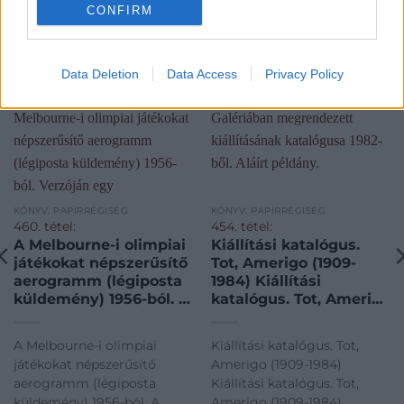
CONFIRM
Data Deletion
Data Access
Privacy Policy
KÖNYV, PAPÍRRÉGISÉG
KÖNYV, PAPÍRRÉGISÉG
460. tétel:
454. tétel:
A Melbourne-i olimpiai
Kiállítási katalógus.
játékokat népszerűsítő
Tot, Amerigo (1909-
aerogramm (légiposta
1984) Kiállítási
küldemény) 1956-ból. A
katalógus. Tot, Amerigo
Melbourne-i olimpiai
(1909-1984)
játékokat népszerűsítő
szobrászművész
A Melbourne-i olimpiai
Kiállítási katalógus. Tot,
aerogramm (légiposta
Vigadó Galériában
játékokat népszerűsítő
Amerigo (1909-1984)
küldemény) 1956-ból.
megrendezett
aerogramm (légiposta
Kiállítási katalógus. Tot,
Verzóján egy
kiállításának
küldemény) 1956-ból. A
Amerigo (1909-1984)