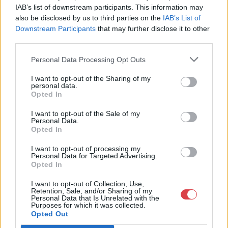
IAB’s list of downstream participants. This information may
+36703805044
also be disclosed by us to third parties on the
IAB’s List of
1053
Downstream Participants
that may further disclose it to other
Telefon: +36703805044
third parties.
Weboldal:
http://www.aukcio.net
Personal Data Processing Opt Outs
Bemutatkozás: Immár közel 30 éve, hogy a Múzeum körúton
elkezdte működését a Mike és Tsa Antikvárium, majd 2010-ben
I want to opt-out of the Sharing of my
personal data.
a Portobello aukciósház kiegészítette az addigi tevékenységét
Opted In
és megszületett a Mike Portobello Aukciósház. 2022-től saját
oldalunkon bonyolítjuk árverésünket. www.aukcio.net
I want to opt-out of the Sale of my
Personal Data.
Opted In
GALÉRIA TOVÁBBI MŰTÁRGYAI
I want to opt-out of processing my
Personal Data for Targeted Advertising.
Opted In
I want to opt-out of Collection, Use,
Retention, Sale, and/or Sharing of my
Personal Data that Is Unrelated with the
Purposes for which it was collected.
Opted Out
KAPCSOLÓDÓ MŰTÁRGYAK