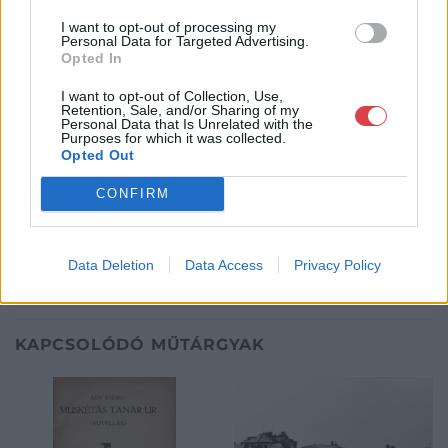
Weboldal:
http://www.aukcio.net
I want to opt-out of processing my
Personal Data for Targeted Advertising.
Bemutatkozás: Immár közel 30 éve, hogy a Múzeum körúton
Opted In
elkezdte működését a Mike és Tsa Antikvárium, majd 2010-ben
a Portobello aukciósház kiegészítette az addigi tevékenységét
I want to opt-out of Collection, Use,
és megszületett a Mike Portobello Aukciósház. 2022-től saját
Retention, Sale, and/or Sharing of my
oldalunkon bonyolítjuk árverésünket. www.aukcio.net
Personal Data that Is Unrelated with the
Purposes for which it was collected.
Opted Out
GALÉRIA TOVÁBBI MŰTÁRGYAI
CONFIRM
Data Deletion
Data Access
Privacy Policy
KAPCSOLÓDÓ MŰTÁRGYAK