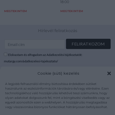
18:00
MEGTEKINTEM
MEGTEKINTEM
Hírlevél feliratkozás
Elolvastam és elfogadom az Adatkezelési tájékoztatót:
mutargy.com/adatkezelesi-tajekoztato/
Cookie (süti) kezelés
Rólunk
Áraink
Médiaajánlat
ÁSZF
A legjobb felhasználói élmény biztosítása érdekében sütiket
Karrier
Adatvédelem
használunk az eszközinformációk tárolására és/vagy elérésére. Ezen
technológiákhoz való hozzájárulás lehetővé teszi számunkra, hogy
Kapcsolat
Impresszum
olyan adatokat dolgozzunk fel, mint a böngészési viselkedés vagy az
egyedi azonosítók ezen a webhelyen. A hozzájárulás megtagadása
vagy visszavonása bizonyos funkciókat hátrányosan befolyásolhat.
Kövesse a műtárgy.com-ot