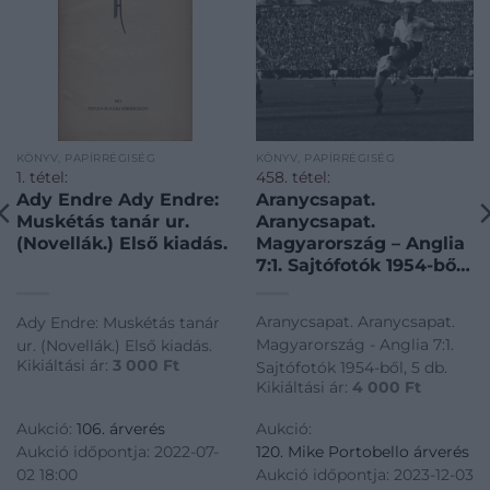
KÖNYV, PAPÍRRÉGISÉG
KÖNYV, PAPÍRRÉGISÉG
1. tétel:
458. tétel:
Ady Endre Ady Endre:
Aranycsapat.
Muskétás tanár ur.
Aranycsapat.
(Novellák.) Első kiadás.
Magyarország – Anglia
7:1. Sajtófotók 1954-ből,
5 db.
Aranycsapat. Aranycsapat.
Ady Endre: Muskétás tanár
Magyarország - Anglia 7:1.
ur. (Novellák.) Első kiadás.
Kikiáltási ár:
3 000
Ft
Sajtófotók 1954-ből, 5 db.
Kikiáltási ár:
4 000
Ft
Aukció:
106. árverés
Aukció:
Aukció időpontja: 2022-07-
120. Mike Portobello árverés
02 18:00
Aukció időpontja: 2023-12-03