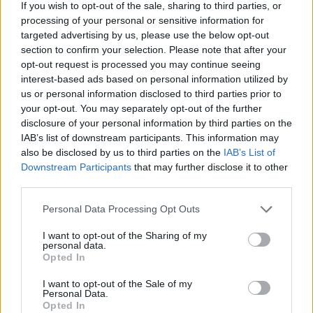
Tom(i) I-II.
Aukció adatai
If you wish to opt-out of the sale, sharing to third parties, or
processing of your personal or sensitive information for
Aukció neve:
118. Mike Portobello árverés
targeted advertising by us, please use the below opt-out
section to confirm your selection. Please note that after your
Aukció dátuma: 2023.10.08
opt-out request is processed you may continue seeing
Aukció ideje: 18:00
interest-based ads based on personal information utilized by
us or personal information disclosed to third parties prior to
Aukció helye:
https://aukcio.net
your opt-out. You may separately opt-out of the further
Tételszám: 7
disclosure of your personal information by third parties on the
IAB’s list of downstream participants. This information may
also be disclosed by us to third parties on the
IAB’s List of
Eladó adatai
Downstream Participants
that may further disclose it to other
third parties.
Eladó:
Aukcio.net - Mike
Portobello Aukciósház
Personal Data Processing Opt Outs
Cím: Vízkeleti Lívia
Mipo Kft
I want to opt-out of the Sharing of my
personal data.
Budapest
Opted In
+36703805044
1053
I want to opt-out of the Sale of my
Personal Data.
Telefon: +36703805044
Opted In