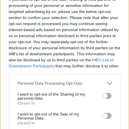
processing of your personal or sensitive information for
Aukció neve:
118. Mike Portobello árverés
targeted advertising by us, please use the below opt-out
Aukció dátuma: 2023.10.08
section to confirm your selection. Please note that after your
opt-out request is processed you may continue seeing
Aukció ideje: 18:00
interest-based ads based on personal information utilized by
Aukció helye:
https://aukcio.net
us or personal information disclosed to third parties prior to
your opt-out. You may separately opt-out of the further
Tételszám: 11
disclosure of your personal information by third parties on the
IAB’s list of downstream participants. This information may
Eladó adatai
also be disclosed by us to third parties on the
IAB’s List of
Downstream Participants
that may further disclose it to other
Eladó:
Aukcio.net - Mike
third parties.
Portobello Aukciósház
Personal Data Processing Opt Outs
Cím: Vízkeleti Lívia
Mipo Kft
I want to opt-out of the Sharing of my
Budapest
personal data.
+36703805044
Opted In
1053
I want to opt-out of the Sale of my
Telefon: +36703805044
Personal Data.
Opted In
Weboldal:
http://www.aukcio.net