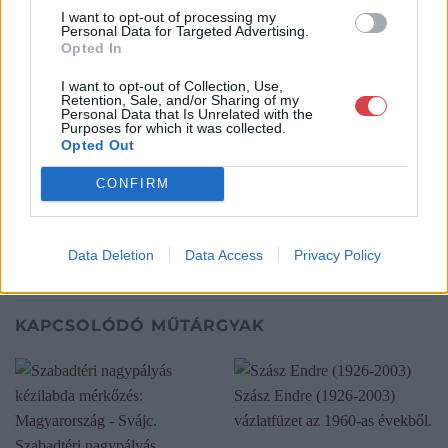
I want to opt-out of processing my
Bemutatkozás: Immár közel 30 éve, hogy a Múzeum körúton
Personal Data for Targeted Advertising.
elkezdte működését a Mike és Tsa Antikvárium, majd 2010-ben
Opted In
a Portobello aukciósház kiegészítette az addigi tevékenységét
és megszületett a Mike Portobello Aukciósház. 2022-től saját
I want to opt-out of Collection, Use,
Retention, Sale, and/or Sharing of my
oldalunkon bonyolítjuk árverésünket. www.aukcio.net
Personal Data that Is Unrelated with the
Purposes for which it was collected.
Opted Out
GALÉRIA TOVÁBBI MŰTÁRGYAI
CONFIRM
Data Deletion
Data Access
Privacy Policy
KAPCSOLÓDÓ MŰTÁRGYAK