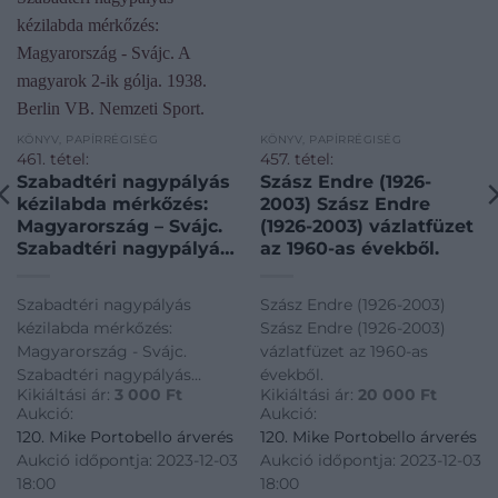
KÖNYV, PAPÍRRÉGISÉG
KÖNYV, PAPÍRRÉGISÉG
461. tétel:
457. tétel:
Szabadtéri nagypályás
Szász Endre (1926-
kézilabda mérkőzés:
2003) Szász Endre
Magyarország – Svájc.
(1926-2003) vázlatfüzet
Szabadtéri nagypályás
az 1960-as évekből.
kézilabda mérkőzés:
Magyarország – Svájc.
Szabadtéri nagypályás
Szász Endre (1926-2003)
A magyarok 2-ik gólja.
kézilabda mérkőzés:
Szász Endre (1926-2003)
1938. Berlin VB.
Magyarország - Svájc.
vázlatfüzet az 1960-as
Nemzeti Sport.
Szabadtéri nagypályás
évekből.
Sajtófotó.
Kikiáltási ár:
3 000
Ft
Kikiáltási ár:
20 000
Ft
kézilabda mérkőzés:
Aukció:
Aukció:
Magyarország - Svájc. A
120. Mike Portobello árverés
120. Mike Portobello árverés
magyarok 2-ik gólja. 1938.
Aukció időpontja: 2023-12-03
Aukció időpontja: 2023-12-03
Berlin VB. Nemzeti Sport.
18:00
18:00
Sajtófotó.