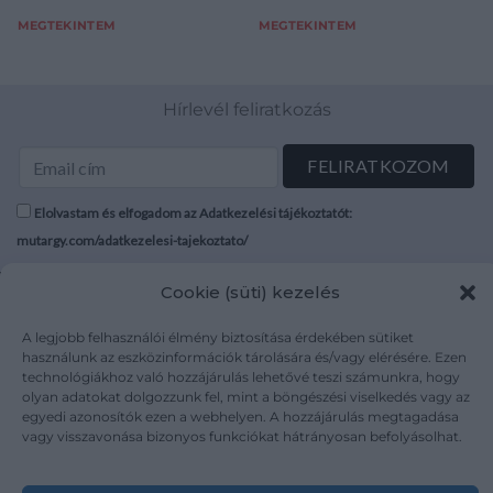
MEGTEKINTEM
MEGTEKINTEM
Hírlevél feliratkozás
Elolvastam és elfogadom az Adatkezelési tájékoztatót:
mutargy.com/adatkezelesi-tajekoztato/
Cookie (süti) kezelés
Rólunk
Áraink
Médiaajánlat
ÁSZF
A legjobb felhasználói élmény biztosítása érdekében sütiket
Karrier
Adatvédelem
használunk az eszközinformációk tárolására és/vagy elérésére. Ezen
technológiákhoz való hozzájárulás lehetővé teszi számunkra, hogy
Kapcsolat
Impresszum
olyan adatokat dolgozzunk fel, mint a böngészési viselkedés vagy az
egyedi azonosítók ezen a webhelyen. A hozzájárulás megtagadása
vagy visszavonása bizonyos funkciókat hátrányosan befolyásolhat.
Kövesse a műtárgy.com-ot