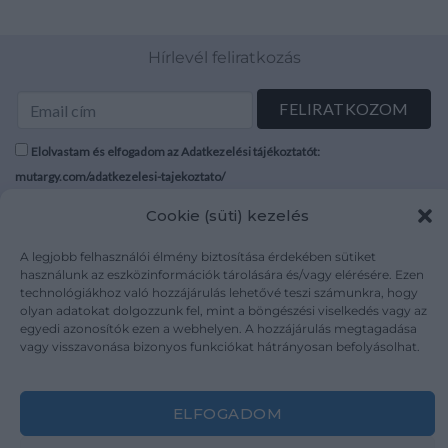
Hírlevél feliratkozás
Elolvastam és elfogadom az Adatkezelési tájékoztatót:
mutargy.com/adatkezelesi-tajekoztato/
Cookie (süti) kezelés
Rólunk
Áraink
Médiaajánlat
ÁSZF
A legjobb felhasználói élmény biztosítása érdekében sütiket
használunk az eszközinformációk tárolására és/vagy elérésére. Ezen
Karrier
Adatvédelem
technológiákhoz való hozzájárulás lehetővé teszi számunkra, hogy
Kapcsolat
Impresszum
olyan adatokat dolgozzunk fel, mint a böngészési viselkedés vagy az
egyedi azonosítók ezen a webhelyen. A hozzájárulás megtagadása
vagy visszavonása bizonyos funkciókat hátrányosan befolyásolhat.
Kövesse a műtárgy.com-ot
ELFOGADOM