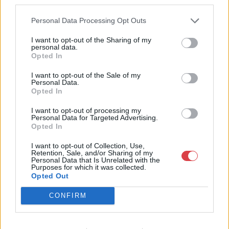
third parties.
Weboldal:
http://www.passagegaleria.hu
Personal Data Processing Opt Outs
Bemutatkozás: Belváros szívében kortárs képzőművészeti,
I want to opt-out of the Sharing of my
iparművészeti alkotásokkal és különleges antik, retró művészi
personal data.
tárgyakkal várjuk szeretettel.
Opted In
GALÉRIA TOVÁBBI MŰTÁRGYAI
I want to opt-out of the Sale of my
Personal Data.
Opted In
I want to opt-out of processing my
Personal Data for Targeted Advertising.
Opted In
I want to opt-out of Collection, Use,
Retention, Sale, and/or Sharing of my
Personal Data that Is Unrelated with the
KAPCSOLÓDÓ MŰTÁRGYAK
Purposes for which it was collected.
Opted Out
CONFIRM