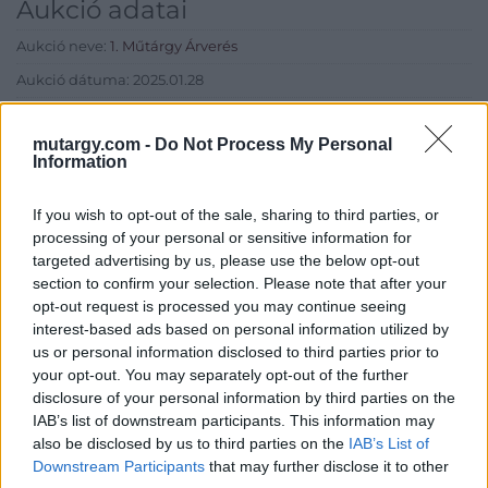
Aukció adatai
Aukció neve:
1. Műtárgy Árverés
Aukció dátuma: 2025.01.28
Aukció ideje: 20:00
mutargy.com -
Do Not Process My Personal
Aukció helye:
https://valient.hu
Information
Tételszám: 91
If you wish to opt-out of the sale, sharing to third parties, or
processing of your personal or sensitive information for
Eladó adatai
targeted advertising by us, please use the below opt-out
section to confirm your selection. Please note that after your
Eladó:
Képíró Galéria
opt-out request is processed you may continue seeing
Cím: Ozoli Dániel
interest-based ads based on personal information utilized by
Ozoli Dániel E.V.
us or personal information disclosed to third parties prior to
Budapest
your opt-out. You may separately opt-out of the further
Képíró u.5.
disclosure of your personal information by third parties on the
Fsz./2.
IAB’s list of downstream participants. This information may
1053
also be disclosed by us to third parties on the
IAB’s List of
Telefon: 06209447595
Downstream Participants
that may further disclose it to other