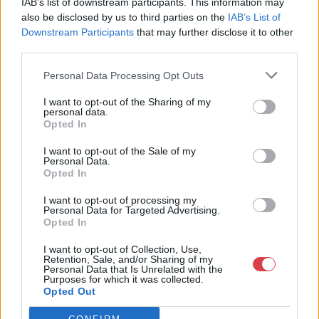
IAB’s list of downstream participants. This information may
1053
also be disclosed by us to third parties on the
IAB’s List of
Downstream Participants
that may further disclose it to other
Telefon: +36703805044
third parties.
Weboldal:
http://www.aukcio.net
Personal Data Processing Opt Outs
Bemutatkozás: Immár közel 30 éve, hogy a Múzeum körúton
elkezdte működését a Mike és Tsa Antikvárium, majd 2010-ben
I want to opt-out of the Sharing of my
a Portobello aukciósház kiegészítette az addigi tevékenységét
personal data.
és megszületett a Mike Portobello Aukciósház. 2022-től saját
Opted In
oldalunkon bonyolítjuk árverésünket. www.aukcio.net
I want to opt-out of the Sale of my
Personal Data.
GALÉRIA TOVÁBBI MŰTÁRGYAI
Opted In
I want to opt-out of processing my
Personal Data for Targeted Advertising.
Opted In
I want to opt-out of Collection, Use,
Retention, Sale, and/or Sharing of my
Personal Data that Is Unrelated with the
Purposes for which it was collected.
Opted Out
KAPCSOLÓDÓ MŰTÁRGYAK