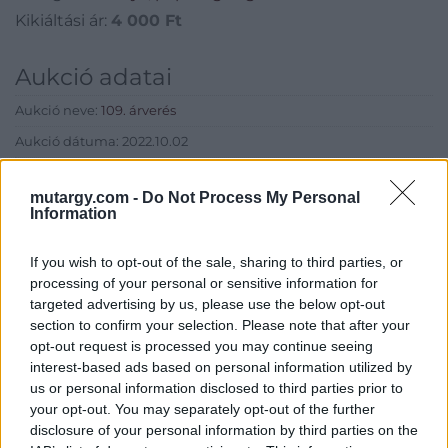
Kikiáltási ár:
4 000
Ft
Aukció adatai
Aukció neve:
109. árverés
Aukció dátuma: 2022.10.02
Aukció ideje: 16:00
mutargy.com -
Do Not Process My Personal
Aukció helye: aukcio.net
Information
Tételszám: 28
If you wish to opt-out of the sale, sharing to third parties, or
processing of your personal or sensitive information for
Eladó adatai
targeted advertising by us, please use the below opt-out
section to confirm your selection. Please note that after your
Eladó:
Aukcio.net - Mike
opt-out request is processed you may continue seeing
Portobello Aukciósház
interest-based ads based on personal information utilized by
Cím: Vízkeleti Lívia
us or personal information disclosed to third parties prior to
Mipo Kft
your opt-out. You may separately opt-out of the further
Budapest
disclosure of your personal information by third parties on the
+36703805044