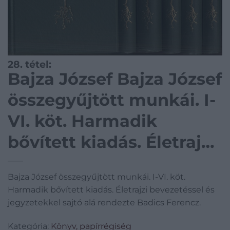
28. tétel:
Bajza József Bajza József
összegyűjtött munkái. I-
VI. köt. Harmadik
bővített kiadás. Életrajzi
bevezetéssel és
Bajza József összegyűjtött munkái. I-VI. köt.
jegyzetekkel sajtó alá
Harmadik bővített kiadás. Életrajzi bevezetéssel és
rendezte Badics Ferencz.
jegyzetekkel sajtó alá rendezte Badics Ferencz.
Kategória:
Könyv, papírrégiség