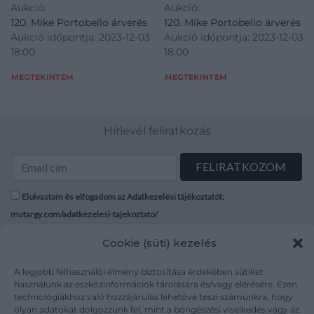
magyar kivándorlónak
Aukció:
Aukció:
játékokat népszerűsítő
egy Ausztriába
120. Mike Portobello árverés
120. Mike Portobello árverés
aerogramm (légiposta
menekült ma
Aukció időpontja: 2023-12-03
Aukció időpontja: 2023-12-03
küldemény) 1956-ból.
18:00
18:00
Verzóján egy Ausztráliában
élő magyar kivándorlónak
MEGTEKINTEM
MEGTEKINTEM
egy Ausztriába menekült
ma
Hírlevél feliratkozás
Elolvastam és elfogadom az Adatkezelési tájékoztatót:
mutargy.com/adatkezelesi-tajekoztato/
Cookie (süti) kezelés
Rólunk
Áraink
Médiaajánlat
ÁSZF
A legjobb felhasználói élmény biztosítása érdekében sütiket
Karrier
Adatvédelem
használunk az eszközinformációk tárolására és/vagy elérésére. Ezen
technológiákhoz való hozzájárulás lehetővé teszi számunkra, hogy
Kapcsolat
Impresszum
olyan adatokat dolgozzunk fel, mint a böngészési viselkedés vagy az