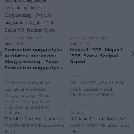
KÖNYV, PAPÍRRÉGISÉG
KÖNYV, PAPÍRRÉGISÉG
461. tétel:
447. tétel:
Szabadtéri nagypályás
Május 1. 1938. Május 1.
kézilabda mérkőzés:
1938. Szerk. Szélpál
Magyarország – Svájc.
Árpád.
Szabadtéri nagypályás
kézilabda mérkőzés:
Magyarország – Svájc.
Szabadtéri nagypályás
Május 1. 1938. Május 1. 1938.
A magyarok 2-ik gólja.
kézilabda mérkőzés:
Szerk. Szélpál Árpád.
1938. Berlin VB.
Kikiáltási ár:
8 000
Ft
Magyarország - Svájc.
Nemzeti Sport.
Szabadtéri nagypályás
Sajtófotó.
Kikiáltási ár:
3 000
Ft
kézilabda mérkőzés:
Aukció:
Aukció:
Magyarország - Svájc. A
120. Mike Portobello árverés
120. Mike Portobello árverés
magyarok 2-ik gólja. 1938.
Aukció időpontja: 2023-12-03
Aukció időpontja: 2023-12-03
Berlin VB. Nemzeti Sport.
18:00
18:00
Sajtófotó.