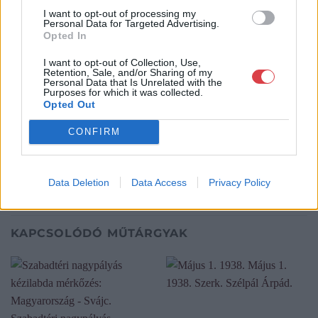
I want to opt-out of processing my
Bemutatkozás: Immár közel 30 éve, hogy a Múzeum körúton
Personal Data for Targeted Advertising.
elkezdte működését a Mike és Tsa Antikvárium, majd 2010-ben
Opted In
a Portobello aukciósház kiegészítette az addigi tevékenységét
és megszületett a Mike Portobello Aukciósház. 2022-től saját
I want to opt-out of Collection, Use,
Retention, Sale, and/or Sharing of my
oldalunkon bonyolítjuk árverésünket. www.aukcio.net
Personal Data that Is Unrelated with the
Purposes for which it was collected.
Opted Out
GALÉRIA TOVÁBBI MŰTÁRGYAI
CONFIRM
Data Deletion
Data Access
Privacy Policy
KAPCSOLÓDÓ MŰTÁRGYAK