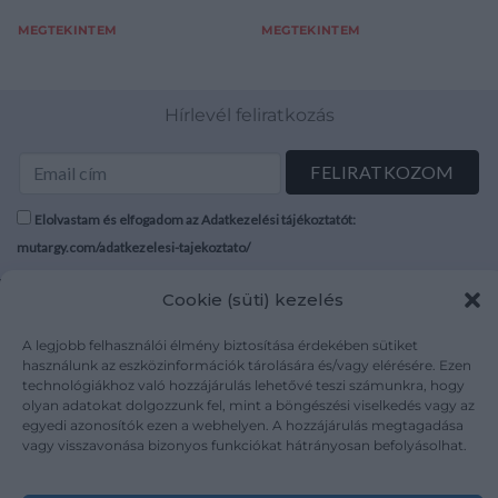
MEGTEKINTEM
MEGTEKINTEM
Hírlevél feliratkozás
Elolvastam és elfogadom az Adatkezelési tájékoztatót:
mutargy.com/adatkezelesi-tajekoztato/
Cookie (süti) kezelés
Rólunk
Áraink
Médiaajánlat
ÁSZF
A legjobb felhasználói élmény biztosítása érdekében sütiket
Karrier
Adatvédelem
használunk az eszközinformációk tárolására és/vagy elérésére. Ezen
Kapcsolat
technológiákhoz való hozzájárulás lehetővé teszi számunkra, hogy
Impresszum
olyan adatokat dolgozzunk fel, mint a böngészési viselkedés vagy az
egyedi azonosítók ezen a webhelyen. A hozzájárulás megtagadása
vagy visszavonása bizonyos funkciókat hátrányosan befolyásolhat.
Kövesse a műtárgy.com-ot