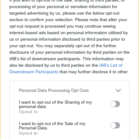
processing of your personal or sensitive information for
Aukció neve:
109. árverés
targeted advertising by us, please use the below opt-out
Aukció dátuma: 2022.10.02
section to confirm your selection. Please note that after your
opt-out request is processed you may continue seeing
Aukció ideje: 16:00
interest-based ads based on personal information utilized by
Aukció helye: aukcio.net
us or personal information disclosed to third parties prior to
your opt-out. You may separately opt-out of the further
Tételszám: 29
disclosure of your personal information by third parties on the
IAB’s list of downstream participants. This information may
Eladó adatai
also be disclosed by us to third parties on the
IAB’s List of
Downstream Participants
that may further disclose it to other
Eladó:
Aukcio.net - Mike
third parties.
Portobello Aukciósház
Personal Data Processing Opt Outs
Cím: Vízkeleti Lívia
Mipo Kft
I want to opt-out of the Sharing of my
Budapest
personal data.
Opted In
+36703805044
1053
I want to opt-out of the Sale of my
Telefon: +36703805044
Personal Data.
Opted In
Weboldal:
http://www.aukcio.net