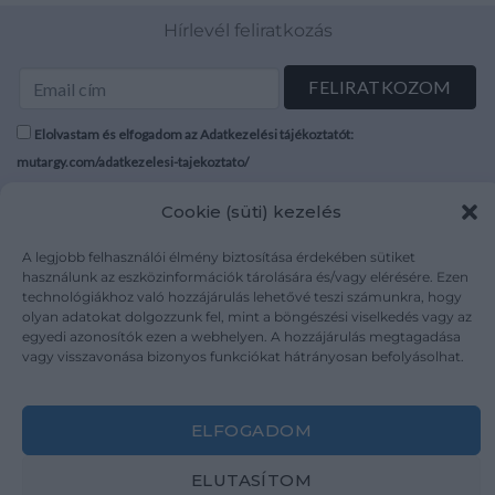
Hírlevél feliratkozás
Elolvastam és elfogadom az Adatkezelési tájékoztatót:
mutargy.com/adatkezelesi-tajekoztato/
Cookie (süti) kezelés
Rólunk
Áraink
Médiaajánlat
ÁSZF
A legjobb felhasználói élmény biztosítása érdekében sütiket
Karrier
Adatvédelem
használunk az eszközinformációk tárolására és/vagy elérésére. Ezen
technológiákhoz való hozzájárulás lehetővé teszi számunkra, hogy
Kapcsolat
Impresszum
olyan adatokat dolgozzunk fel, mint a böngészési viselkedés vagy az
egyedi azonosítók ezen a webhelyen. A hozzájárulás megtagadása
vagy visszavonása bizonyos funkciókat hátrányosan befolyásolhat.
Kövesse a műtárgy.com-ot
ELFOGADOM
ELUTASÍTOM