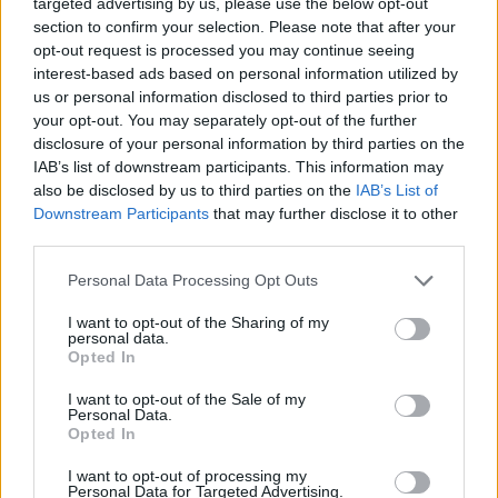
targeted advertising by us, please use the below opt-out
Aukció ideje: 16:00
section to confirm your selection. Please note that after your
opt-out request is processed you may continue seeing
Aukció helye: aukcio.net
interest-based ads based on personal information utilized by
Tételszám: 34
us or personal information disclosed to third parties prior to
your opt-out. You may separately opt-out of the further
disclosure of your personal information by third parties on the
Eladó adatai
IAB’s list of downstream participants. This information may
also be disclosed by us to third parties on the
IAB’s List of
Eladó:
Aukcio.net - Mike
Downstream Participants
that may further disclose it to other
Portobello Aukciósház
third parties.
Cím: Vízkeleti Lívia
Mipo Kft
Personal Data Processing Opt Outs
Budapest
+36703805044
I want to opt-out of the Sharing of my
personal data.
1053
Opted In
Telefon: +36703805044
I want to opt-out of the Sale of my
Weboldal:
http://www.aukcio.net
Personal Data.
Opted In
Bemutatkozás: Immár közel 30 éve, hogy a Múzeum körúton
elkezdte működését a Mike és Tsa Antikvárium, majd 2010-ben
I want to opt-out of processing my
a Portobello aukciósház kiegészítette az addigi tevékenységét
Personal Data for Targeted Advertising.