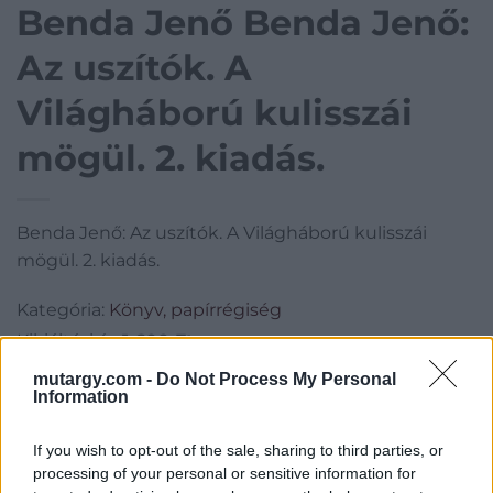
Benda Jenő Benda Jenő:
Az uszítók. A
Világháború kulisszái
mögül. 2. kiadás.
Benda Jenő: Az uszítók. A Világháború kulisszái
mögül. 2. kiadás.
Kategória:
Könyv, papírrégiség
Kikiáltási ár:
1 600
Ft
mutargy.com -
Do Not Process My Personal
Information
Aukció adatai
Aukció neve:
109. árverés
If you wish to opt-out of the sale, sharing to third parties, or
processing of your personal or sensitive information for
Aukció dátuma: 2022.10.02