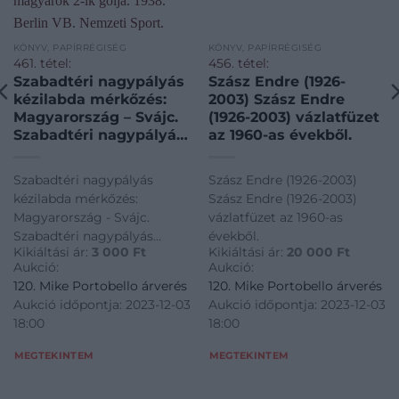
KÖNYV, PAPÍRRÉGISÉG
KÖNYV, PAPÍRRÉGISÉG
461. tétel:
456. tétel:
Szabadtéri nagypályás
Szász Endre (1926-
kézilabda mérkőzés:
2003) Szász Endre
Magyarország – Svájc.
(1926-2003) vázlatfüzet
Szabadtéri nagypályás
az 1960-as évekből.
kézilabda mérkőzés:
Magyarország – Svájc.
Szabadtéri nagypályás
Szász Endre (1926-2003)
A magyarok 2-ik gólja.
kézilabda mérkőzés:
Szász Endre (1926-2003)
1938. Berlin VB.
Magyarország - Svájc.
vázlatfüzet az 1960-as
Nemzeti Sport.
Szabadtéri nagypályás
évekből.
Sajtófotó.
Kikiáltási ár:
3 000
Ft
Kikiáltási ár:
20 000
Ft
kézilabda mérkőzés:
Aukció:
Aukció:
Magyarország - Svájc. A
120. Mike Portobello árverés
120. Mike Portobello árverés
magyarok 2-ik gólja. 1938.
Aukció időpontja: 2023-12-03
Aukció időpontja: 2023-12-03
Berlin VB. Nemzeti Sport.
18:00
18:00
Sajtófotó.
MEGTEKINTEM
MEGTEKINTEM