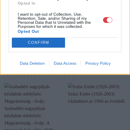
és megszületett a Mike Portobello Aukciósház. 2022-től saját
Opted In
oldalunkon bonyolítjuk árverésünket. www.aukcio.net
I want to opt-out of Collection, Use,
Retention, Sale, and/or Sharing of my
GALÉRIA TOVÁBBI MŰTÁRGYAI
Personal Data that Is Unrelated with the
Purposes for which it was collected.
Opted Out
CONFIRM
Data Deletion
Data Access
Privacy Policy
KAPCSOLÓDÓ MŰTÁRGYAK