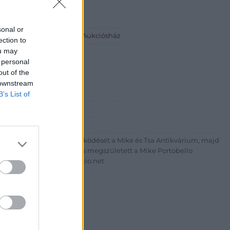
sonal or
io.net - Mike Portobello Aukciósház
ection to
ou may
eti Lívia
 personal
out of the
5044
 downstream
B’s List of
+36703805044
http://www.aukcio.net
um körúton elkezdte működését a Mike és Tsa Antikvárium, majd
az addigi tevékenységét és megszületett a Mike Portobello
uk árverésünket. www.aukcio.net