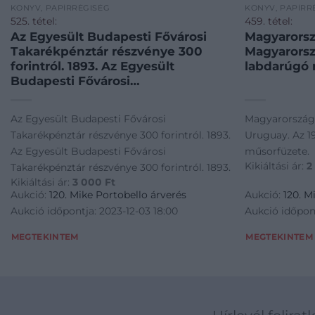
KÖNYV, PAPÍRRÉGISÉG
KÖNYV, PAPÍRR
525. tétel:
459. tétel:
Az Egyesült Budapesti Fővárosi
Magyarorsz
Takarékpénztár részvénye 300
Magyarorsz
forintról. 1893. Az Egyesült
labdarúgó 
Budapesti Fővárosi
Takarékpénztár részvénye 300
forintról. 1893.
Az Egyesült Budapesti Fővárosi
Magyarország
Takarékpénztár részvénye 300 forintról. 1893.
Uruguay. Az 1
Az Egyesült Budapesti Fővárosi
műsorfüzete.
Kikiáltási ár:
2
Takarékpénztár részvénye 300 forintról. 1893.
Kikiáltási ár:
3 000
Ft
Aukció:
120. Mike Portobello árverés
Aukció:
120. M
Aukció időpontja: 2023-12-03 18:00
Aukció időpont
MEGTEKINTEM
MEGTEKINTEM