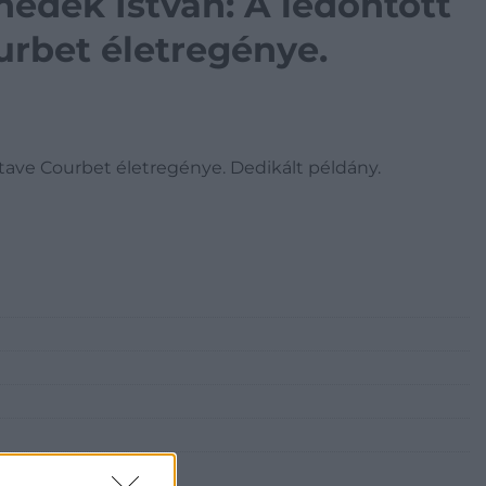
edek István: A ledöntött
urbet életregénye.
tave Courbet életregénye. Dedikált példány.