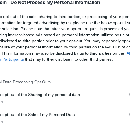
com -
Do Not Process My Personal Information
Eladó adatai
to opt-out of the sale, sharing to third parties, or processing of your per
Eladó:
Aukc
formation for targeted advertising by us, please use the below opt-out s
r selection. Please note that after your opt-out request is processed y
Cím: Vízkel
eing interest-based ads based on personal information utilized by us or
Mipo Kft
Budapest
disclosed to third parties prior to your opt-out. You may separately opt-
+3670380
losure of your personal information by third parties on the IAB’s list of
1053
. This information may also be disclosed by us to third parties on the
IA
Participants
that may further disclose it to other third parties.
Telefon: 
Weboldal:
Bemutatkozás: Immár közel 30 éve, hogy a Múze
l Data Processing Opt Outs
2010-ben a Portobello aukciósház kiegészítette 
Aukciósház. 2022-től saját oldalunkon bonyolítj
o opt-out of the Sharing of my personal data.
In
GALÉRIA TOVÁBBI MŰTÁRGYAI
o opt-out of the Sale of my Personal Data.
In