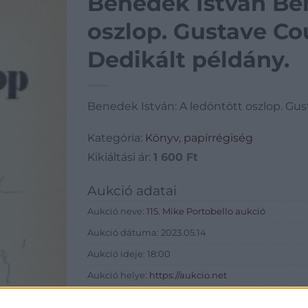
Benedek István Ben
oszlop. Gustave Co
Dedikált példány.
Benedek István: A ledöntött oszlop. Gus
Kategória:
Könyv, papírrégiség
Kikiáltási ár:
1 600
Ft
Aukció adatai
Aukció neve:
115. Mike Portobello aukció
Aukció dátuma: 2023.05.14
Aukció ideje: 18:00
Aukció helye:
https://aukcio.net
Tételszám: 58