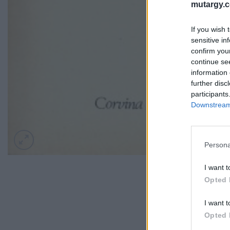
mutargy.
If you wish 
sensitive in
confirm you
continue se
information 
further disc
participants
Downstream 
Persona
I want t
Opted 
I want t
Opted 