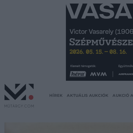
Skip
to
content
HÍREK
AKTUÁLIS AUKCIÓK
AUKCIÓ 