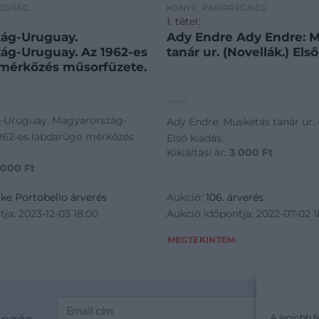
ÉGISÉG
KÖNYV, PAPÍRRÉGISÉG
1. tétel:
ág-Uruguay.
Ady Endre Ady Endre: 
ág-Uruguay. Az 1962-es
tanár ur. (Novellák.) Első
mérkőzés műsorfüzete.
-Uruguay. Magyarország-
Ady Endre: Muskétás tanár ur. 
962-es labdarúgó mérkőzés
Első kiadás.
Kikiáltási ár:
3 000
Ft
 000
Ft
ike Portobello árverés
Aukció:
106. árverés
ja: 2023-12-03 18:00
Aukció időpontja: 2022-07-02 1
MEGTEKINTEM
A legjobb f