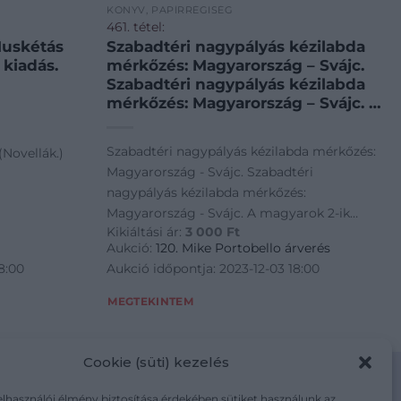
KÖNYV, PAPÍRRÉGISÉG
461. tétel:
Muskétás
Szabadtéri nagypályás kézilabda
 kiadás.
mérkőzés: Magyarország – Svájc.
Szabadtéri nagypályás kézilabda
mérkőzés: Magyarország – Svájc. A
magyarok 2-ik gólja. 1938. Berlin
VB. Nemzeti Sport. Sajtófotó.
Szabadtéri nagypályás kézilabda mérkőzés:
(Novellák.)
Magyarország - Svájc. Szabadtéri
nagypályás kézilabda mérkőzés:
Magyarország - Svájc. A magyarok 2-ik
Kikiáltási ár:
3 000
Ft
gólja. 1938. Berlin VB. Nemzeti Sport.
Aukció:
120. Mike Portobello árverés
Sajtófotó.
8:00
Aukció időpontja: 2023-12-03 18:00
MEGTEKINTEM
Cookie (süti) kezelés
elhasználói élmény biztosítása érdekében sütiket használunk az