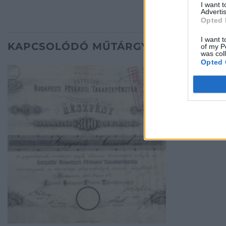
I want 
Advertis
Opted 
I want t
KAPCSOLÓDÓ MŰTÁRGYAK
of my P
was col
Opted 