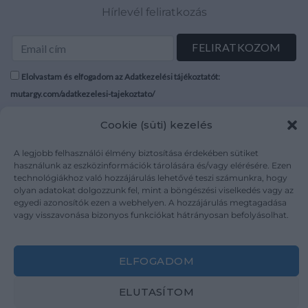
Hírlevél feliratkozás
Elolvastam és elfogadom az Adatkezelési tájékoztatót:
mutargy.com/adatkezelesi-tajekoztato/
Cookie (süti) kezelés
Rólunk
Áraink
Médiaajánlat
ÁSZF
A legjobb felhasználói élmény biztosítása érdekében sütiket
Karrier
Adatvédelem
használunk az eszközinformációk tárolására és/vagy elérésére. Ezen
technológiákhoz való hozzájárulás lehetővé teszi számunkra, hogy
Kapcsolat
Impresszum
olyan adatokat dolgozzunk fel, mint a böngészési viselkedés vagy az
egyedi azonosítók ezen a webhelyen. A hozzájárulás megtagadása
vagy visszavonása bizonyos funkciókat hátrányosan befolyásolhat.
Kövesse a műtárgy.com-ot
ELFOGADOM
ELUTASÍTOM