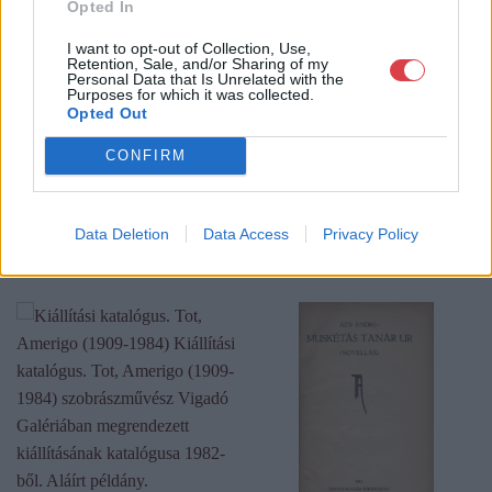
Opted In
oldalunkon bonyolítjuk árverésünket. www.aukcio.net
I want to opt-out of Collection, Use,
Retention, Sale, and/or Sharing of my
GALÉRIA TOVÁBBI MŰTÁRGYAI
Personal Data that Is Unrelated with the
Purposes for which it was collected.
Opted Out
CONFIRM
Data Deletion
Data Access
Privacy Policy
KAPCSOLÓDÓ MŰTÁRGYAK