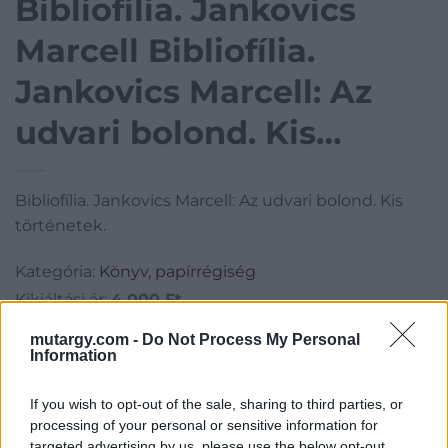
Bibliofília. Jankovics
Marcell Bibliofília.
Jankovics Marcell: Az
udvari bolond. Kis
történetek.
Bibliofília. Jankovics Marcell: Az udvari bolond. Kis
történetek.
Kategória:
Könyv, papírrégiség
Kikiáltási ár:
4 000
Ft
mutargy.com -
Do Not Process My Personal
Aukció adatai
Information
Aukció neve:
115. Mike Portobello aukció
If you wish to opt-out of the sale, sharing to third parties, or
Aukció dátuma: 2023.05.14
processing of your personal or sensitive information for
targeted advertising by us, please use the below opt-out