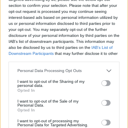
Aukció ideje: 18:00
section to confirm your selection. Please note that after your
Aukció helye:
https://aukcio.net
opt-out request is processed you may continue seeing
interest-based ads based on personal information utilized by
Tételszám: 69
us or personal information disclosed to third parties prior to
your opt-out. You may separately opt-out of the further
Eladó adatai
disclosure of your personal information by third parties on the
IAB’s list of downstream participants. This information may
Eladó:
Aukcio.net - Mike
also be disclosed by us to third parties on the
IAB’s List of
Portobello Aukciósház
Downstream Participants
that may further disclose it to other
third parties.
Cím: Vízkeleti Lívia
Mipo Kft
Personal Data Processing Opt Outs
Budapest
+36703805044
I want to opt-out of the Sharing of my
1053
personal data.
Opted In
Telefon: +36703805044
I want to opt-out of the Sale of my
Weboldal:
http://www.aukcio.net
Personal Data.
Opted In
Bemutatkozás: Immár közel 30 éve, hogy a Múzeum körúton
elkezdte működését a Mike és Tsa Antikvárium, majd 2010-ben
I want to opt-out of processing my
a Portobello aukciósház kiegészítette az addigi tevékenységét
Personal Data for Targeted Advertising.
és megszületett a Mike Portobello Aukciósház. 2022-től saját