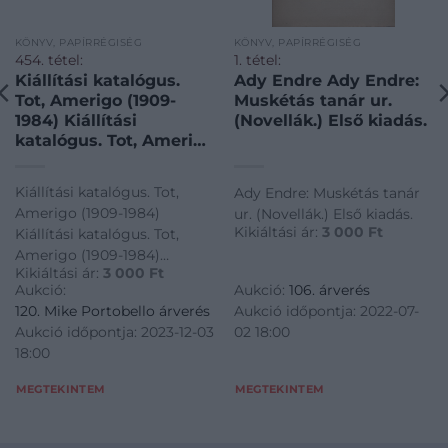
KÖNYV, PAPÍRRÉGISÉG
KÖNYV, PAPÍRRÉGISÉG
454. tétel:
1. tétel:
Kiállítási katalógus.
Ady Endre Ady Endre:
Tot, Amerigo (1909-
Muskétás tanár ur.
1984) Kiállítási
(Novellák.) Első kiadás.
katalógus. Tot, Amerigo
(1909-1984)
szobrászművész
Kiállítási katalógus. Tot,
Ady Endre: Muskétás tanár
Vigadó Galériában
Amerigo (1909-1984)
ur. (Novellák.) Első kiadás.
megrendezett
Kikiáltási ár:
3 000
Ft
Kiállítási katalógus. Tot,
kiállításának
Amerigo (1909-1984)
katalógusa 1982-ből.
Kikiáltási ár:
3 000
Ft
szobrászművész Vigadó
Aláírt példány.
Aukció:
Aukció:
106. árverés
Galériában megrendezett
120. Mike Portobello árverés
Aukció időpontja: 2022-07-
kiállításának katalógusa
Aukció időpontja: 2023-12-03
02 18:00
1982-ből. Aláírt példány.
18:00
MEGTEKINTEM
MEGTEKINTEM