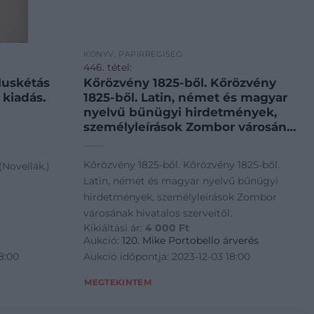
KÖNYV, PAPÍRRÉGISÉG
446. tétel:
Muskétás
Kőrözvény 1825-ből. Kőrözvény
 kiadás.
1825-ből. Latin, német és magyar
nyelvű bűnügyi hirdetmények,
személyleírások Zombor városának
hivatalos szerveitől.
Kőrözvény 1825-ből. Kőrözvény 1825-ből.
(Novellák.)
Latin, német és magyar nyelvű bűnügyi
hirdetmények, személyleírások Zombor
városának hivatalos szerveitől.
Kikiáltási ár:
4 000
Ft
Aukció:
120. Mike Portobello árverés
8:00
Aukció időpontja: 2023-12-03 18:00
MEGTEKINTEM