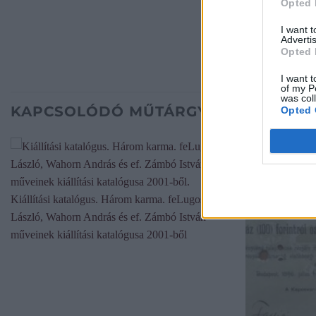
Opted 
I want 
Advertis
Opted 
I want t
of my P
was col
KAPCSOLÓDÓ MŰTÁRGYAK
Opted 