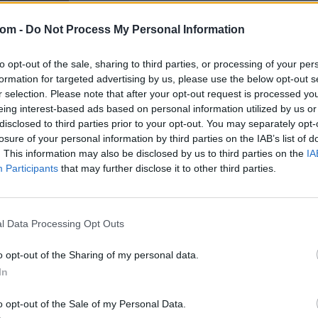
Aukció helye: aukcio.net
com -
Do Not Process My Personal Information
Tételszám: 48
to opt-out of the sale, sharing to third parties, or processing of your per
Eladó adatai
formation for targeted advertising by us, please use the below opt-out s
r selection. Please note that after your opt-out request is processed y
Eladó:
Aukc
eing interest-based ads based on personal information utilized by us or
Cím: Vízkel
disclosed to third parties prior to your opt-out. You may separately opt-
Mipo Kft
losure of your personal information by third parties on the IAB’s list of
Budapest
. This information may also be disclosed by us to third parties on the
IA
+3670380
Participants
that may further disclose it to other third parties.
1053
Telefon: 
Weboldal:
l Data Processing Opt Outs
Bemutatkozás: Immár közel 30 éve, hogy a Múze
o opt-out of the Sharing of my personal data.
2010-ben a Portobello aukciósház kiegészítette 
Aukciósház. 2022-től saját oldalunkon bonyolítj
In
GALÉRIA TOVÁBBI MŰTÁRGYAI
o opt-out of the Sale of my Personal Data.