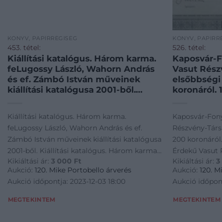
KÖNYV, PAPÍRRÉGISÉG
KÖNYV, PAPÍRR
453. tétel:
526. tétel:
Kiállítási katalógus. Három karma.
Kaposvár-F
feLugossy László, Wahorn András
Vasut Rész
és ef. Zámbó István műveinek
elsőbbségi
kiállítási katalógusa 2001-ből.
koronáról. 1896. Kaposv
Kiállítási katalógus. Három karma.
Helyi Érde
feLugossy László, Wahorn András
Társaság e
Kiállítási katalógus. Három karma.
Kaposvár-Fony
és ef. Zámbó István műveinek
200 koronár
feLugossy László, Wahorn András és ef.
Részvény-Társ
kiállítási katalógusa 2001-ből
Zámbó István műveinek kiállítási katalógusa
200 koronáról
2001-ből. Kiállítási katalógus. Három karma.
Érdekű Vasut 
Kikiáltási ár:
3 000
Ft
Kikiáltási ár:
3
feLugossy László, Wahorn András és ef.
részvénye 200 
Aukció:
120. Mike Portobello árverés
Aukció:
120. M
Zámbó István műveinek kiállítási katalógusa
Aukció időpontja: 2023-12-03 18:00
Aukció időpont
2001-ből
MEGTEKINTEM
MEGTEKINTEM