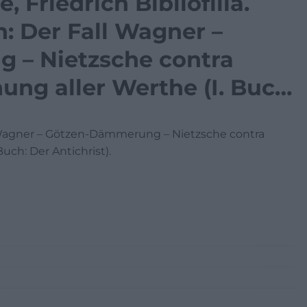
e, Friedrich Bibliofília.
h: Der Fall Wagner –
 – Nietzsche contra
ng aller Werthe (I. Buch:
Fall Wagner – Götzen-Dämmerung – Nietzsche contra
ch: Der Antichrist).