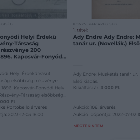
ÉGISÉG
KÖNYV, PAPÍRRÉGISÉG
1. tétel:
onyódi Helyi Érdekű
Ady Endre Ady Endre: 
vény-Társaság
tanár ur. (Novellák.) Első
 részvénye 200
ár-Fonyódi
kű Vasut Részvény-
lsőbbségi részvénye
ódi Helyi Érdekű Vasut
Ady Endre: Muskétás tanár ur. 
ól. 1896.
aság elsőbbségi részvénye
Első kiadás.
Kikiáltási ár:
3 000
Ft
. 1896. Kaposvár-Fonyódi Helyi
Részvény-Társaság elsőbbségi
 000
Ft
koronáról. 1896.
ike Portobello árverés
Aukció:
106. árverés
ja: 2023-12-03 18:00
Aukció időpontja: 2022-07-02 1
MEGTEKINTEM