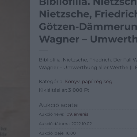
Bibliofília. Nietzsch
Nietzsche, Friedric
Götzen-Dämmerung
Wagner – Umwerthu
Der Antichrist).
Bibliofília. Nietzsche, Friedrich: Der 
Wagner – Umwerthung aller Werthe (I. Bu
Kategória:
Könyv, papírrégiség
Kikiáltási ár:
3 000
Ft
Aukció adatai
Aukció neve:
109. árverés
Aukció dátuma: 2022.10.02
Aukció ideje: 16:00