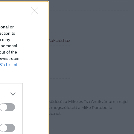
sonal or
ection to
ou may
io.net - Mike Portobello Aukciósház
 personal
eti Lívia
out of the
 downstream
B’s List of
5044
+36703805044
http://www.aukcio.net
um körúton elkezdte működését a Mike és Tsa Antikvárium, majd
az addigi tevékenységét és megszületett a Mike Portobello
uk árverésünket. www.aukcio.net