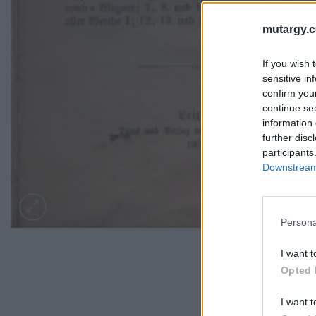
mutargy.
If you wish 
sensitive in
confirm you
continue se
information 
further disc
participants
Downstream 
Persona
I want t
Opted 
I want t