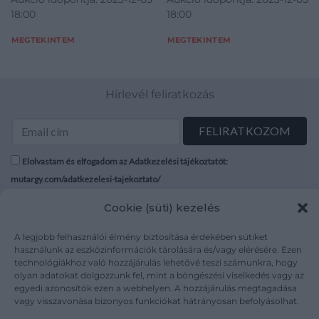
m. kir. budapesti I. honvéd
18:00
18:00
hadtest parancsnoka
rendelete 1942-ből. Parancs
MEGTEKINTEM
MEGTEKINTEM
rögtönb
Hírlevél feliratkozás
Elolvastam és elfogadom az Adatkezelési tájékoztatót:
mutargy.com/adatkezelesi-tajekoztato/
Cookie (süti) kezelés
Rólunk
Áraink
Médiaajánlat
ÁSZF
A legjobb felhasználói élmény biztosítása érdekében sütiket
használunk az eszközinformációk tárolására és/vagy elérésére. Ezen
Karrier
Adatvédelem
technológiákhoz való hozzájárulás lehetővé teszi számunkra, hogy
Kapcsolat
Impresszum
olyan adatokat dolgozzunk fel, mint a böngészési viselkedés vagy az
egyedi azonosítók ezen a webhelyen. A hozzájárulás megtagadása
vagy visszavonása bizonyos funkciókat hátrányosan befolyásolhat.
Kövesse a műtárgy.com-ot