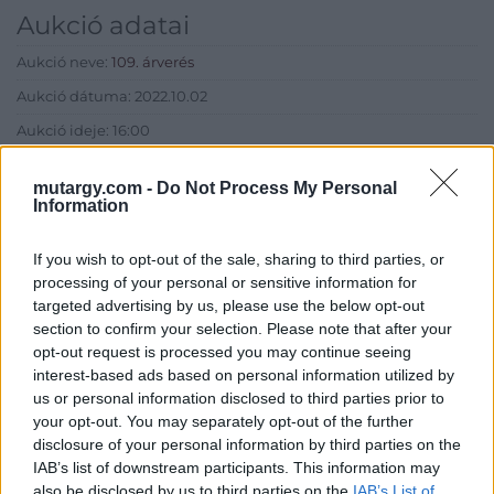
Aukció adatai
Aukció neve:
109. árverés
Aukció dátuma: 2022.10.02
Aukció ideje: 16:00
Aukció helye: aukcio.net
mutargy.com -
Do Not Process My Personal
Tételszám: 49
Information
If you wish to opt-out of the sale, sharing to third parties, or
Eladó adatai
processing of your personal or sensitive information for
targeted advertising by us, please use the below opt-out
Eladó:
Aukcio.net - Mike
section to confirm your selection. Please note that after your
Portobello Aukciósház
opt-out request is processed you may continue seeing
Cím: Vízkeleti Lívia
interest-based ads based on personal information utilized by
Mipo Kft
us or personal information disclosed to third parties prior to
Budapest
your opt-out. You may separately opt-out of the further
+36703805044
disclosure of your personal information by third parties on the
1053
IAB’s list of downstream participants. This information may
Telefon: +36703805044
also be disclosed by us to third parties on the
IAB’s List of