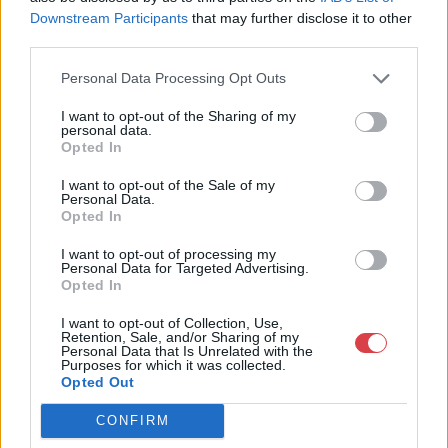
Downstream Participants
that may further disclose it to other
Weboldal:
http://www.aukcio.net
third parties.
Bemutatkozás: Immár közel 30 éve, hogy a Múzeum körúton
elkezdte működését a Mike és Tsa Antikvárium, majd 2010-ben
Personal Data Processing Opt Outs
a Portobello aukciósház kiegészítette az addigi tevékenységét
és megszületett a Mike Portobello Aukciósház. 2022-től saját
I want to opt-out of the Sharing of my
personal data.
oldalunkon bonyolítjuk árverésünket. www.aukcio.net
Opted In
GALÉRIA TOVÁBBI MŰTÁRGYAI
I want to opt-out of the Sale of my
Personal Data.
Opted In
I want to opt-out of processing my
Personal Data for Targeted Advertising.
Opted In
I want to opt-out of Collection, Use,
Retention, Sale, and/or Sharing of my
Personal Data that Is Unrelated with the
KAPCSOLÓDÓ MŰTÁRGYAK
Purposes for which it was collected.
Opted Out
CONFIRM