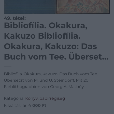
49. tétel:
Bibliofília. Okakura,
Kakuzo Bibliofília.
Okakura, Kakuzo: Das
Buch vom Tee. Übersetzt
von M. und U. Steindorff.
Bibliofília. Okakura, Kakuzo: Das Buch vom Tee.
Mit 20 Farblithographien
Übersetzt von M. und U. Steindorff. Mit 20
von Georg A. Mathéy.
Farblithographien von Georg A. Mathéy.
Kategória:
Könyv, papírrégiség
Kikiáltási ár:
4 000
Ft