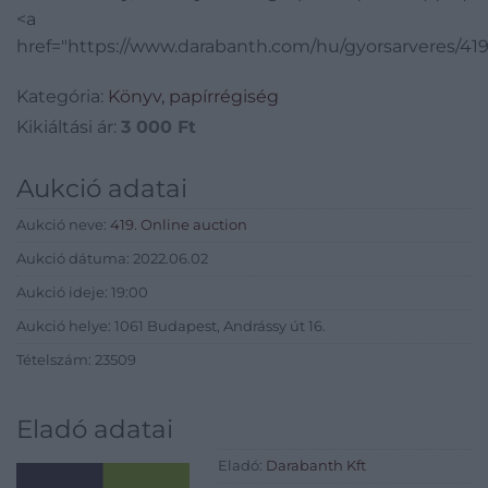
<a
href="https://www.darabanth.com/hu/gyorsarveres/41
Kategória:
Könyv, papírrégiség
Kikiáltási ár:
3 000
Ft
Aukció adatai
Aukció neve:
419. Online auction
Aukció dátuma: 2022.06.02
Aukció ideje: 19:00
Aukció helye: 1061 Budapest, Andrássy út 16.
Tételszám: 23509
Eladó adatai
Eladó:
Darabanth Kft