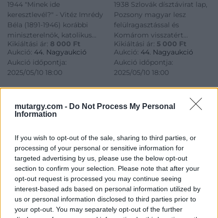
1944 "Minek ide
1938 Szlovák dísztávirat lap,
ellenére mint zsidó
telegram sheet,
keresztlevél?" - Vitéz Imrédy
Pozsony magyar lesz
származású ember, a
Bratislava becomes
Béla (1891-1946) korábbi
felülragasztással és
Friss Újság gúnyrajzos
Hungarian overprint
miniszterelnök, katolikus
Komárom visszatért
szórólapja, jó
and Komárom returned
Kikiáltási ár:
8 000
Ft
Kikiáltási ár:
5 000
Ft
vallása és antiszemita
bélyegzéssel. 1938 Slovak
állapotban, 15×10 cm
cancellation.
Aukció:
44. Nagyaukció
Aukció:
44. Nagyaukció
nézete ellenére mint zsidó
decorative telegram sheet,
Aukció időpontja:
Aukció időpontja:
származású ember, a Friss
Bratislava becomes
2025/05/10 18:00
2025/05/10 18:00
Újság gúnyrajzos szórólapja,
Hungarian overprint and
jó állapotban, 15×10 cm
Komárom returned
MEGTEKINTEM
MEGTEKINTEM
cancellation.
mutargy.com -
Do Not Process My Personal
Information
Hírlevél feliratkozás
If you wish to opt-out of the sale, sharing to third parties, or
processing of your personal or sensitive information for
targeted advertising by us, please use the below opt-out
section to confirm your selection. Please note that after your
Elolvastam és elfogadom az Adatkezelési tájékoztatót:
opt-out request is processed you may continue seeing
mutargy.com/adatkezelesi-tajekoztato/
interest-based ads based on personal information utilized by
us or personal information disclosed to third parties prior to
your opt-out. You may separately opt-out of the further
Rólunk
Áraink