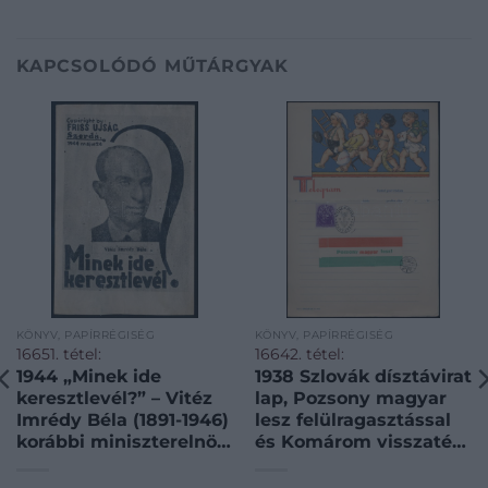
KAPCSOLÓDÓ MŰTÁRGYAK
KÖNYV, PAPÍRRÉGISÉG
KÖNYV, PAPÍRRÉGISÉG
16651. tétel:
16642. tétel:
1944 „Minek ide
1938 Szlovák dísztávirat
keresztlevél?” – Vitéz
lap, Pozsony magyar
Imrédy Béla (1891-1946)
lesz felülragasztással
korábbi miniszterelnök,
és Komárom visszatért
katolikus vallása és
bélyegzéssel. 1938
antiszemita nézete
Slovak decorative