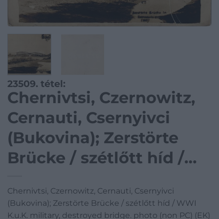
23509. tétel:
Chernivtsi, Czernowitz,
Cernauti, Csernyivci
(Bukovina); Zerstörte
Brücke / szétlőtt híd /
WWI K.u.K. military,
Chernivtsi, Czernowitz, Cernauti, Csernyivci
destroyed bridge. photo
(Bukovina); Zerstörte Brücke / szétlőtt híd / WWI
(non PC) (EK)
K.u.K. military, destroyed bridge. photo (non PC) (EK)