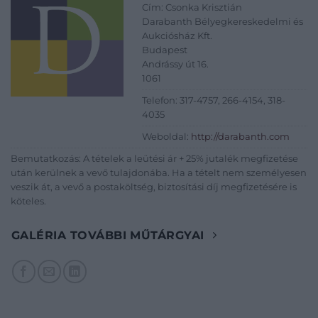
Cím: Csonka Krisztián
Darabanth Bélyegkereskedelmi és
Aukciósház Kft.
Budapest
Andrássy út 16.
1061
Telefon: 317-4757, 266-4154, 318-
4035
Weboldal:
http://darabanth.com
Bemutatkozás: A tételek a leütési ár + 25% jutalék megfizetése
után kerülnek a vevő tulajdonába. Ha a tételt nem személyesen
veszik át, a vevő a postaköltség, biztosítási díj megfizetésére is
köteles.
GALÉRIA TOVÁBBI MŰTÁRGYAI