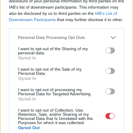
disclosure of your personal information by third parties on the
Médiaajánlat
ÁSZF
IAB’s list of downstream participants. This information may
Karrier
Adatvédelem
also be disclosed by us to third parties on the
IAB’s List of
Kapcsolat
Impresszum
Downstream Participants
that may further disclose it to other
third parties.
Kövesse a műtárgy.com-ot
Personal Data Processing Opt Outs
I want to opt-out of the Sharing of my
personal data.
Opted In
I want to opt-out of the Sale of my
Personal Data.
Weboldal és Webshop készítés:
Ferenczi Sándor
Opted In
Copyright 2026 ©
Mutargy.com
I want to opt-out of processing my
Personal Data for Targeted Advertising.
Opted In
I want to opt-out of Collection, Use,
Retention, Sale, and/or Sharing of my
Personal Data that Is Unrelated with the
Purposes for which it was collected.
Opted Out