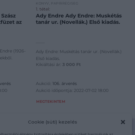
KÖNYV, PAPÍRRÉGISÉG
1. tétel:
 Szász
Ady Endre Ady Endre: Muskétás
tfüzet az
tanár ur. (Novellák.) Első kiadás.
Endre (1926-
Ady Endre: Muskétás tanár ur. (Novellák.)
ekből.
Első kiadás.
Kikiáltási ár:
3 000
Ft
rverés
Aukció:
106. árverés
8:00
Aukció időpontja: 2022-07-02 18:00
MEGTEKINTEM
Cookie (süti) kezelés
elhasználói élmény biztosítása érdekében sütiket használunk az