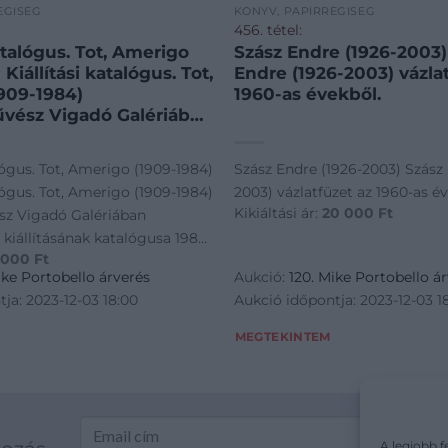
ÉGISÉG
KÖNYV, PAPÍRRÉGISÉG
456. tétel:
katalógus. Tot, Amerigo
Szász Endre (1926-2003)
ot,
Endre (1926-2003) vázla
909-1984)
1960-as évekből.
vész Vigadó Galériában
tt kiállításának
1982-ből. Aláírt példány.
alógus. Tot, Amerigo (1909-1984)
Szász Endre (1926-2003) Szász 
alógus. Tot, Amerigo (1909-1984)
2003) vázlatfüzet az 1960-as év
Kikiáltási ár:
20 000
Ft
sz Vigadó Galériában
kiállításának katalógusa 1982-
 000
Ft
dány.
ike Portobello árverés
Aukció:
120. Mike Portobello á
ja: 2023-12-03 18:00
Aukció időpontja: 2023-12-03 1
MEGTEKINTEM
A legjobb f