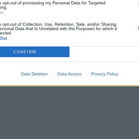
to opt-out of processing my Personal Data for Targeted
ing.
In
o opt-out of Collection, Use, Retention, Sale, and/or Sharing
ersonal Data that Is Unrelated with the Purposes for which it
lected.
Out
CONFIRM
Data Deletion
Data Access
Privacy Policy