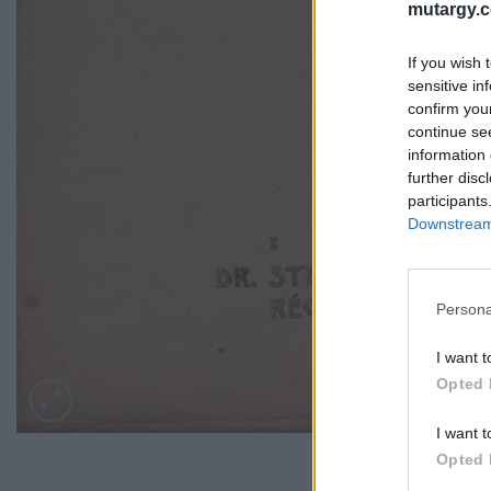
mutargy.
If you wish 
sensitive in
confirm you
continue se
information 
further disc
participants
Downstream 
Persona
I want t
Opted 
I want t
Opted 