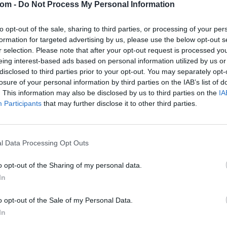
com -
Do Not Process My Personal Information
Eladó adatai
to opt-out of the sale, sharing to third parties, or processing of your per
Eladó:
Aukc
formation for targeted advertising by us, please use the below opt-out s
r selection. Please note that after your opt-out request is processed y
Cím: Vízkel
eing interest-based ads based on personal information utilized by us or
Mipo Kft
Budapest
disclosed to third parties prior to your opt-out. You may separately opt-
+3670380
losure of your personal information by third parties on the IAB’s list of
1053
. This information may also be disclosed by us to third parties on the
IA
Participants
that may further disclose it to other third parties.
Telefon: 
Weboldal:
Bemutatkozás: Immár közel 30 éve, hogy a Múze
l Data Processing Opt Outs
2010-ben a Portobello aukciósház kiegészítette 
Aukciósház. 2022-től saját oldalunkon bonyolítj
o opt-out of the Sharing of my personal data.
In
GALÉRIA TOVÁBBI MŰTÁRGYAI
o opt-out of the Sale of my Personal Data.
In