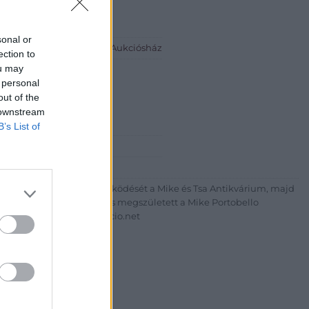
sonal or
io.net - Mike Portobello Aukciósház
ection to
ou may
eti Lívia
 personal
out of the
5044
 downstream
B’s List of
+36703805044
http://www.aukcio.net
um körúton elkezdte működését a Mike és Tsa Antikvárium, majd
az addigi tevékenységét és megszületett a Mike Portobello
uk árverésünket. www.aukcio.net