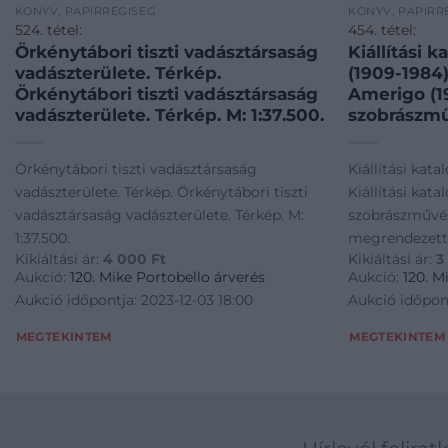
KÖNYV, PAPÍRRÉGISÉG
KÖNYV, PAPÍRR
524. tétel:
454. tétel:
Örkénytábori tiszti vadásztársaság
Kiállítási 
vadászterülete. Térkép.
(1909-1984) Kiállítási katalógus. T
Örkénytábori tiszti vadásztársaság
Amerigo (1
vadászterülete. Térkép. M: 1:37.500.
szobrászmű
megrendeze
katalógusa 
Örkénytábori tiszti vadásztársaság
Kiállítási kat
vadászterülete. Térkép. Örkénytábori tiszti
Kiállítási kat
vadásztársaság vadászterülete. Térkép. M:
szobrászművé
1:37.500.
megrendezett 
Kikiáltási ár:
4 000
Ft
Kikiáltási ár:
3
ből. Aláírt pél
Aukció:
120. Mike Portobello árverés
Aukció:
120. M
Aukció időpontja: 2023-12-03 18:00
Aukció időpont
MEGTEKINTEM
MEGTEKINTEM