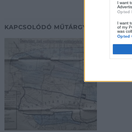
I want 
Advertis
Opted 
I want t
KAPCSOLÓDÓ MŰTÁRGYAK
of my P
was col
Opted 