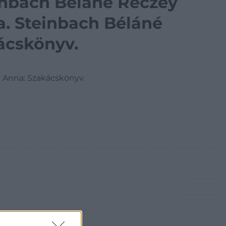
inbach Béláné Réczey
. Steinbach Béláné
ácskönyv.
 Anna: Szakácskönyv.