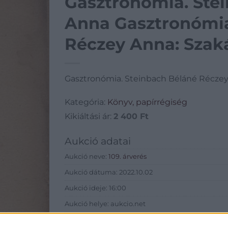
Gasztronómia. Ste
Anna Gasztronómia
Réczey Anna: Szak
Gasztronómia. Steinbach Béláné Réczey
Kategória:
Könyv, papírrégiség
Kikiáltási ár:
2 400
Ft
Aukció adatai
Aukció neve:
109. árverés
Aukció dátuma: 2022.10.02
Aukció ideje: 16:00
Aukció helye: aukcio.net
Tételszám: 97