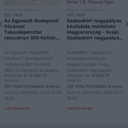
KÖNYV, PAPÍRRÉGISÉG
KÖNYV, PAPÍRRÉGISÉG
525. tétel:
461. tétel:
Az Egyesült Budapesti
Szabadtéri nagypályás
Fővárosi
kézilabda mérkőzés:
Takarékpénztár
Magyarország – Svájc.
részvénye 300 forintról.
Szabadtéri nagypályás
1893. Az Egyesült
kézilabda mérkőzés:
Budapesti Fővárosi
Magyarország – Svájc.
Az Egyesült Budapesti
Szabadtéri nagypályás
Takarékpénztár
A magyarok 2-ik gólja.
Fővárosi Takarékpénztár
kézilabda mérkőzés:
részvénye 300 forintról.
1938. Berlin VB.
részvénye 300 forintról.
Magyarország - Svájc.
1893.
Nemzeti Sport.
1893. Az Egyesült Budapesti
Szabadtéri nagypályás
Sajtófotó.
Kikiáltási ár:
3 000
Ft
Kikiáltási ár:
3 000
Ft
Fővárosi Takarékpénztár
kézilabda mérkőzés:
Aukció:
Aukció:
részvénye 300 forintról.
Magyarország - Svájc. A
120. Mike Portobello árverés
120. Mike Portobello árverés
1893.
magyarok 2-ik gólja. 1938.
Aukció időpontja: 2023-12-03
Aukció időpontja: 2023-12-03
Berlin VB. Nemzeti Sport.
18:00
18:00
Sajtófotó.
MEGTEKINTEM
MEGTEKINTEM