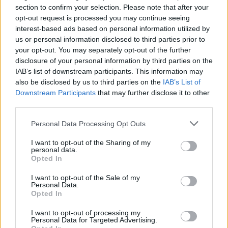
section to confirm your selection. Please note that after your
Aukció helye: aukcio.net
opt-out request is processed you may continue seeing
interest-based ads based on personal information utilized by
Tételszám: 144
us or personal information disclosed to third parties prior to
your opt-out. You may separately opt-out of the further
Eladó adatai
disclosure of your personal information by third parties on the
IAB’s list of downstream participants. This information may
Eladó:
Aukcio.net - Mike
also be disclosed by us to third parties on the
IAB’s List of
Portobello Aukciósház
Downstream Participants
that may further disclose it to other
third parties.
Cím: Vízkeleti Lívia
Mipo Kft
Personal Data Processing Opt Outs
Budapest
+36703805044
I want to opt-out of the Sharing of my
1053
personal data.
Opted In
Telefon: +36703805044
Weboldal:
http://www.aukcio.net
I want to opt-out of the Sale of my
Personal Data.
Bemutatkozás: Immár közel 30 éve, hogy a Múzeum körúton
Opted In
elkezdte működését a Mike és Tsa Antikvárium, majd 2010-ben
I want to opt-out of processing my
a Portobello aukciósház kiegészítette az addigi tevékenységét
Personal Data for Targeted Advertising.
és megszületett a Mike Portobello Aukciósház. 2022-től saját