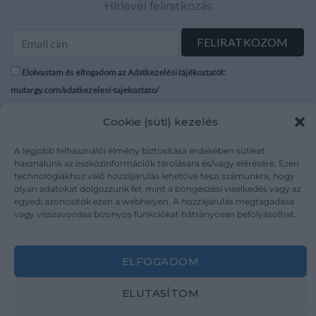
Hírlevél feliratkozás
Elolvastam és elfogadom az Adatkezelési tájékoztatót:
mutargy.com/adatkezelesi-tajekoztato/
Cookie (süti) kezelés
Rólunk
Áraink
Médiaajánlat
ÁSZF
A legjobb felhasználói élmény biztosítása érdekében sütiket
Karrier
Adatvédelem
használunk az eszközinformációk tárolására és/vagy elérésére. Ezen
technológiákhoz való hozzájárulás lehetővé teszi számunkra, hogy
Kapcsolat
Impresszum
olyan adatokat dolgozzunk fel, mint a böngészési viselkedés vagy az
egyedi azonosítók ezen a webhelyen. A hozzájárulás megtagadása
vagy visszavonása bizonyos funkciókat hátrányosan befolyásolhat.
Kövesse a műtárgy.com-ot
ELFOGADOM
ELUTASÍTOM
Weboldal és Webshop készítés:
Ferenczi Sándor