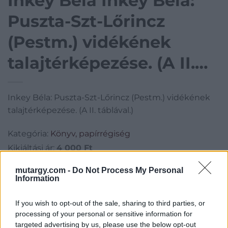
Inkey Béla Inkey Béla:
Puszta-Szt-Lőrincz
(Pestm.) vidékének
talajtérképezése. (A II.
táblával.)
Inkey Béla: Puszta-Szt-Lőrincz (Pestm.) vidékének
talajtérképezése. (A II. táblával.)
Kategória:
Könyv, papírrégiség
Kikiáltási ár:
4 000
Ft
mutargy.com -
Do Not Process My Personal
Aukció adatai
Information
Aukció neve:
109. árverés
If you wish to opt-out of the sale, sharing to third parties, or
Aukció dátuma: 2022.10.02
processing of your personal or sensitive information for
targeted advertising by us, please use the below opt-out
Aukció ideje: 16:00