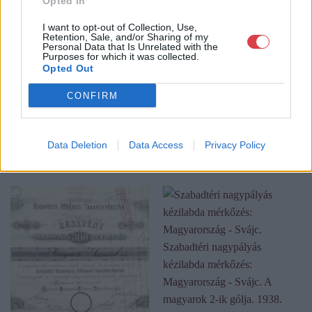
Opted In
oldalunkon bonyolítjuk árverésünket. www.aukcio.net
I want to opt-out of Collection, Use,
Retention, Sale, and/or Sharing of my
GALÉRIA TOVÁBBI MŰTÁRGYAI
Personal Data that Is Unrelated with the
Purposes for which it was collected.
Opted Out
CONFIRM
Data Deletion
Data Access
Privacy Policy
KAPCSOLÓDÓ MŰTÁRGYAK