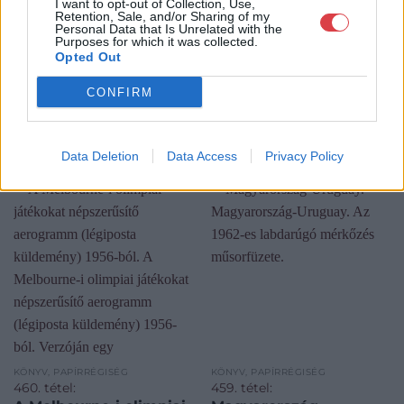
I want to opt-out of Collection, Use,
Retention, Sale, and/or Sharing of my
Personal Data that Is Unrelated with the
Purposes for which it was collected.
Opted Out
CONFIRM
KAPCSOLÓDÓ MŰTÁRGYAK
Data Deletion
Data Access
Privacy Policy
KÖNYV, PAPÍRRÉGISÉG
KÖNYV, PAPÍRRÉGISÉG
460. tétel:
459. tétel: