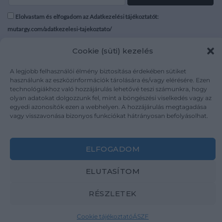
Elolvastam és elfogadom az Adatkezelési tájékoztatót:
mutargy.com/adatkezelesi-tajekoztato/
Cookie (süti) kezelés
Rólunk
Áraink
Médiaajánlat
ÁSZF
A legjobb felhasználói élmény biztosítása érdekében sütiket
Karrier
Adatvédelem
használunk az eszközinformációk tárolására és/vagy elérésére. Ezen
technológiákhoz való hozzájárulás lehetővé teszi számunkra, hogy
Kapcsolat
Impresszum
olyan adatokat dolgozzunk fel, mint a böngészési viselkedés vagy az
egyedi azonosítók ezen a webhelyen. A hozzájárulás megtagadása
vagy visszavonása bizonyos funkciókat hátrányosan befolyásolhat.
Kövesse a műtárgy.com-ot
ELFOGADOM
ELUTASÍTOM
Weboldal és Webshop készítés:
Ferenczi Sándor
RÉSZLETEK
Copyright 2026 ©
Mutargy.com
Cookie tájékoztató
ÁSZF