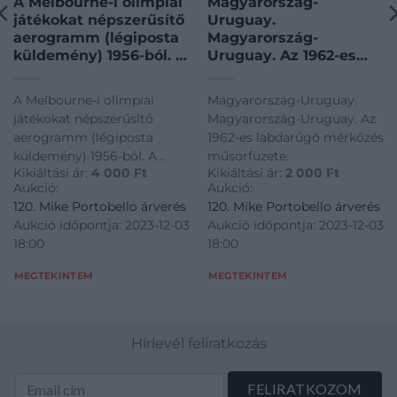
A Melbourne-i olimpiai
Magyarország-
játékokat népszerűsítő
Uruguay.
aerogramm (légiposta
Magyarország-
küldemény) 1956-ból. A
Uruguay. Az 1962-es
Melbourne-i olimpiai
labdarúgó mérkőzés
játékokat népszerűsítő
műsorfüzete.
A Melbourne-i olimpiai
Magyarország-Uruguay.
aerogramm (légiposta
játékokat népszerűsítő
Magyarország-Uruguay. Az
küldemény) 1956-ból.
aerogramm (légiposta
1962-es labdarúgó mérkőzés
Verzóján egy
küldemény) 1956-ból. A
műsorfüzete.
Ausztráliában élő
Kikiáltási ár:
4 000
Ft
Kikiáltási ár:
2 000
Ft
Melbourne-i olimpiai
magyar kivándorlónak
Aukció:
Aukció:
játékokat népszerűsítő
egy Ausztriába
120. Mike Portobello árverés
120. Mike Portobello árverés
aerogramm (légiposta
menekült ma
Aukció időpontja: 2023-12-03
Aukció időpontja: 2023-12-03
küldemény) 1956-ból.
18:00
18:00
Verzóján egy Ausztráliában
élő magyar kivándorlónak
MEGTEKINTEM
MEGTEKINTEM
egy Ausztriába menekült
ma
Hírlevél feliratkozás