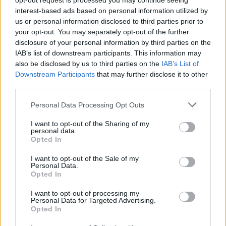
opt-out request is processed you may continue seeing
interest-based ads based on personal information utilized by
us or personal information disclosed to third parties prior to
Eladó adatai
your opt-out. You may separately opt-out of the further
disclosure of your personal information by third parties on the
Eladó:
Aukcio.net - Mike
Portobello Aukciósház
IAB’s list of downstream participants. This information may
also be disclosed by us to third parties on the
IAB’s List of
Cím: Vízkeleti Lívia
Downstream Participants
that may further disclose it to other
Mipo Kft
third parties.
Budapest
+36703805044
Personal Data Processing Opt Outs
1053
I want to opt-out of the Sharing of my
Telefon: +36703805044
personal data.
Opted In
Weboldal:
http://www.aukcio.net
Bemutatkozás: Immár közel 30 éve, hogy a Múzeum körúton
I want to opt-out of the Sale of my
Personal Data.
elkezdte működését a Mike és Tsa Antikvárium, majd 2010-ben
Opted In
a Portobello aukciósház kiegészítette az addigi tevékenységét
és megszületett a Mike Portobello Aukciósház. 2022-től saját
I want to opt-out of processing my
oldalunkon bonyolítjuk árverésünket. www.aukcio.net
Personal Data for Targeted Advertising.
Opted In
GALÉRIA TOVÁBBI MŰTÁRGYAI