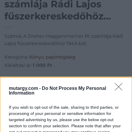
számlája Rádi Lajos
fűszerkereskedőhöz
1943-ból. Számla. A
Számla. A Dreher-Haggenmacher Rt számlája Rádi
Dreher-Haggenmacher
Lajos fűszerkereskedőhöz 1943-ból.
Rt számlája Rádi Lajos
Kategória:
Könyv, papírrégiség
fűszerkereskedőhöz
Kikiáltási ár:
1 000
Ft
1943-ból.
Aukció adatai
mutargy.com -
Do Not Process My Personal
Aukció neve:
109. árverés
Information
Aukció dátuma: 2022.10.02
If you wish to opt-out of the sale, sharing to third parties, or
Aukció ideje: 16:00
processing of your personal or sensitive information for
Aukció helye: aukcio.net
targeted advertising by us, please use the below opt-out
section to confirm your selection. Please note that after your
Tételszám: 569