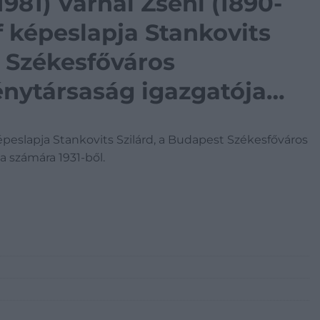
ni (1890-
f képeslapja Stankovits
t Székesfőváros
nytársaság igazgatója
képeslapja Stankovits Szilárd, a Budapest Székesfőváros
 számára 1931-ből.