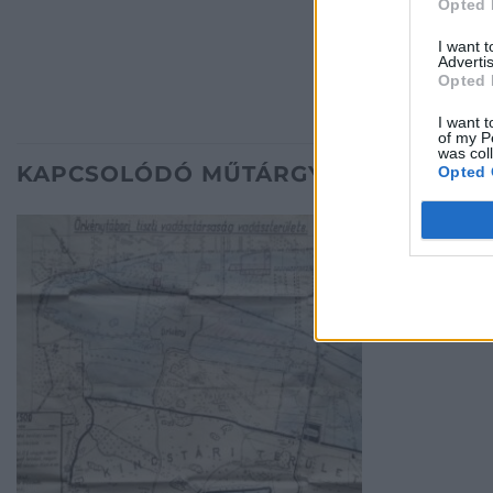
Opted 
I want 
Advertis
Opted 
I want t
of my P
was col
KAPCSOLÓDÓ MŰTÁRGYAK
Opted 