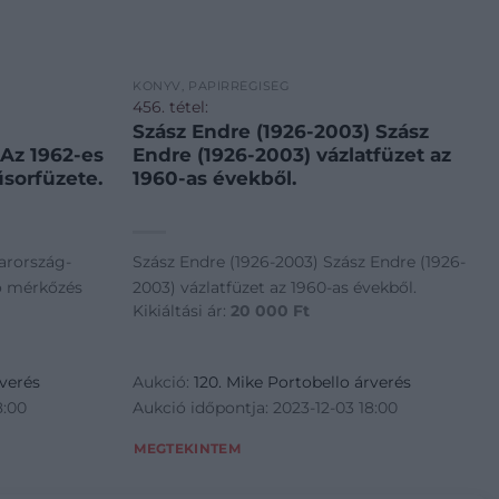
KÖNYV, PAPÍRRÉGISÉG
456. tétel:
Szász Endre (1926-2003) Szász
Az 1962-es
Endre (1926-2003) vázlatfüzet az
sorfüzete.
1960-as évekből.
arország-
Szász Endre (1926-2003) Szász Endre (1926-
ó mérkőzés
2003) vázlatfüzet az 1960-as évekből.
Kikiáltási ár:
20 000
Ft
rverés
Aukció:
120. Mike Portobello árverés
8:00
Aukció időpontja: 2023-12-03 18:00
MEGTEKINTEM