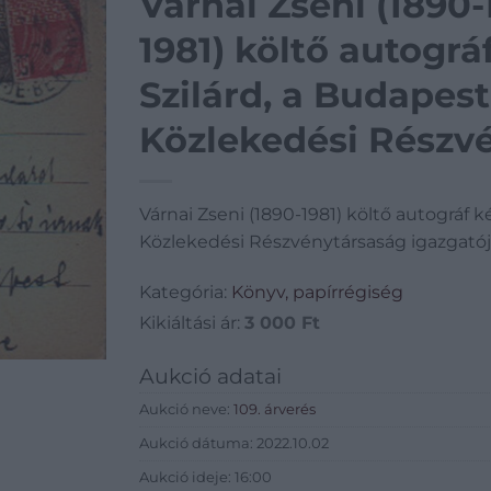
Várnai Zseni (1890-1981) Várnai Zse
1981) költő autográ
Szilárd, a Budapes
Közlekedési Részvé
számára 1931-ből.
Várnai Zseni (1890-1981) költő autográf 
Közlekedési Részvénytársaság igazgatója
Kategória:
Könyv, papírrégiség
Kikiáltási ár:
3 000
Ft
Aukció adatai
Aukció neve:
109. árverés
Aukció dátuma: 2022.10.02
Aukció ideje: 16:00