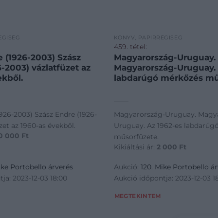
ÉGISÉG
KÖNYV, PAPÍRRÉGISÉG
459. tétel:
e (1926-2003) Szász
Magyarország-Uruguay.
-2003) vázlatfüzet az
Magyarország-Uruguay. 
ekből.
labdarúgó mérkőzés mű
926-2003) Szász Endre (1926-
Magyarország-Uruguay. Magy
zet az 1960-as évekből.
Uruguay. Az 1962-es labdarúg
0 000
Ft
műsorfüzete.
Kikiáltási ár:
2 000
Ft
ike Portobello árverés
Aukció:
120. Mike Portobello á
ja: 2023-12-03 18:00
Aukció időpontja: 2023-12-03 1
MEGTEKINTEM