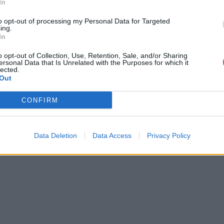
In
to opt-out of processing my Personal Data for Targeted
ing.
In
o opt-out of Collection, Use, Retention, Sale, and/or Sharing
ersonal Data that Is Unrelated with the Purposes for which it
lected.
Out
CONFIRM
Data Deletion
Data Access
Privacy Policy