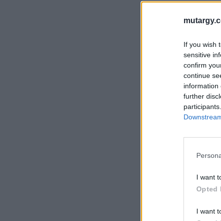
mutargy.
If you wish 
sensitive in
confirm you
continue se
information 
further disc
participants
Downstream 
Persona
I want t
Opted 
I want t