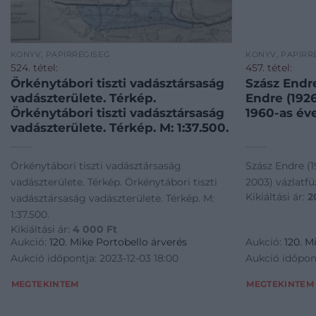
KÖNYV, PAPÍRRÉGISÉG
KÖNYV, PAPÍRR
524. tétel:
457. tétel:
Örkénytábori tiszti vadásztársaság
Szász Endr
vadászterülete. Térkép.
Endre (1926
Örkénytábori tiszti vadásztársaság
1960-as év
vadászterülete. Térkép. M: 1:37.500.
Örkénytábori tiszti vadásztársaság
Szász Endre (1
vadászterülete. Térkép. Örkénytábori tiszti
2003) vázlatfü
Kikiáltási ár:
2
vadásztársaság vadászterülete. Térkép. M:
1:37.500.
Kikiáltási ár:
4 000
Ft
Aukció:
120. Mike Portobello árverés
Aukció:
120. M
Aukció időpontja: 2023-12-03 18:00
Aukció időpont
MEGTEKINTEM
MEGTEKINTEM