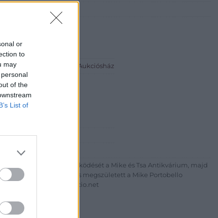
sonal or
ection to
ou may
io.net - Mike Portobello Aukciósház
 personal
eti Lívia
out of the
 downstream
B’s List of
5044
+36703805044
http://www.aukcio.net
um körúton elkezdte működését a Mike és Tsa Antikvárium, majd
az addigi tevékenységét és megszületett a Mike Portobello
uk árverésünket. www.aukcio.net