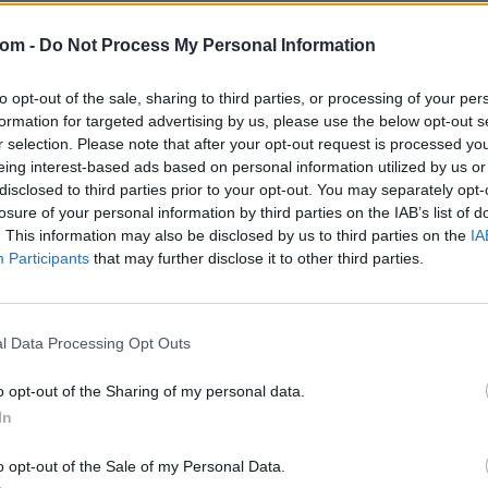
Aukció helye: aukcio.net
com -
Do Not Process My Personal Information
Tételszám: 536
to opt-out of the sale, sharing to third parties, or processing of your per
Eladó adatai
formation for targeted advertising by us, please use the below opt-out s
r selection. Please note that after your opt-out request is processed y
Eladó:
Aukc
eing interest-based ads based on personal information utilized by us or
Cím: Vízkel
disclosed to third parties prior to your opt-out. You may separately opt-
Mipo Kft
losure of your personal information by third parties on the IAB’s list of
Budapest
. This information may also be disclosed by us to third parties on the
IA
+3670380
Participants
that may further disclose it to other third parties.
1053
Telefon: 
Weboldal:
l Data Processing Opt Outs
Bemutatkozás: Immár közel 30 éve, hogy a Múze
o opt-out of the Sharing of my personal data.
2010-ben a Portobello aukciósház kiegészítette 
Aukciósház. 2022-től saját oldalunkon bonyolítj
In
GALÉRIA TOVÁBBI MŰTÁRGYAI
o opt-out of the Sale of my Personal Data.