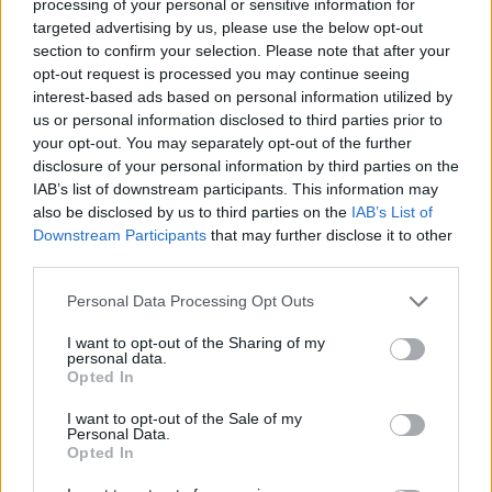
processing of your personal or sensitive information for
targeted advertising by us, please use the below opt-out
section to confirm your selection. Please note that after your
opt-out request is processed you may continue seeing
interest-based ads based on personal information utilized by
us or personal information disclosed to third parties prior to
your opt-out. You may separately opt-out of the further
disclosure of your personal information by third parties on the
IAB’s list of downstream participants. This information may
also be disclosed by us to third parties on the
IAB’s List of
Downstream Participants
that may further disclose it to other
NEMESFÉM TÁRGYAK
NEMESFÉM TÁRGYAK
third parties.
19763. tétel:
19752. tétel:
Berger, Christian
[Gvadányi József]:
Personal Data Processing Opt Outs
Friedrich:
Aprekaszión. [Bp.],
Neubearbeitetes Hand-
1921., ABA,4+15+5 p.
I want to opt-out of the Sharing of my
und Hausbuch für den
Facsimile az Országos
personal data.
österreichischen
Széchényi Könyvtár
Opted In
Bürger und Landmann,
példányáról (Pozsony,
Berger, Christian Friedrich:
[Gvadányi József]:
von Christian Friedrich
Weber Simon Péter,
I want to opt-out of the Sale of my
Neubearbeitetes Hand- und
Aprekaszión. [Bp.], 1921.,
Personal Data.
Berger. Dem
1791.) A szerző
Opted In
Hausbuch für den
ABA,4+15+5 p. Facsimile az
Herausgeber der
silhouette képét Rexa
österreichischen Bürger
Országos Széchényi
verständigen
Vera Mária készítette.