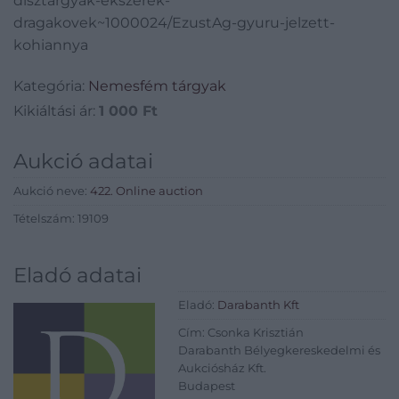
disztargyak-ekszerek-
dragakovek~1000024/EzustAg-gyuru-jelzett-
kohiannya
Kategória:
Nemesfém tárgyak
Kikiáltási ár:
1 000
Ft
Aukció adatai
Aukció neve:
422. Online auction
Tételszám: 19109
Eladó adatai
Eladó:
Darabanth Kft
Cím: Csonka Krisztián
Darabanth Bélyegkereskedelmi és
Aukciósház Kft.
Budapest