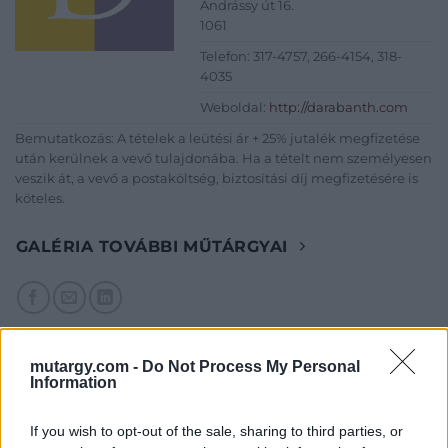
Andrássy út 16.
1061
Telefon: 317-4757, 266-4154, 318-
4035
Weboldal:
http://darabanth.com
Bemutatkozás: A tételek a leütési ár + 25% jutalék megfizetése
után kerülnek a vevő tulajdonába. Ha a tételt nem személyesen
veszik át, a vevő a postaköltség, biztosítási díj megfizetésére is
köteles.
GALÉRIA TOVÁBBI MŰTÁRGYAI
mutargy.com -
Do Not Process My Personal
Information
KAPCSOLÓDÓ MŰTÁRGYAK
If you wish to opt-out of the sale, sharing to third parties, or