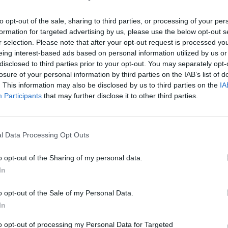
Eladó:
Dar
to opt-out of the sale, sharing to third parties, or processing of your per
Cím: Csonk
formation for targeted advertising by us, please use the below opt-out s
Darabanth 
Budapest
r selection. Please note that after your opt-out request is processed y
Andrássy út
eing interest-based ads based on personal information utilized by us or
1061
disclosed to third parties prior to your opt-out. You may separately opt-
losure of your personal information by third parties on the IAB’s list of
Telefon: 31
. This information may also be disclosed by us to third parties on the
IA
Weboldal:
Participants
that may further disclose it to other third parties.
Bemutatkozás: A tételek a leütési ár + 25% jutal
l Data Processing Opt Outs
személyesen veszik át, a vevő a postaköltség, bizto
o opt-out of the Sharing of my personal data.
GALÉRIA TOVÁBBI MŰTÁRGYAI
In
o opt-out of the Sale of my Personal Data.
In
to opt-out of processing my Personal Data for Targeted