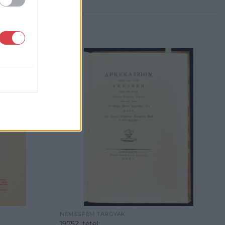
NEMESFÉM TÁRGYAK
19752. tétel: