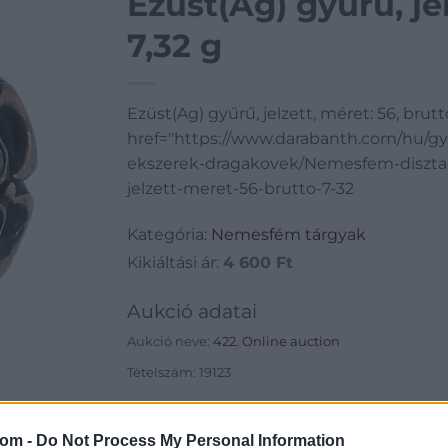
Ezüst(Ag) gyűrű, jel
7,32 g
Ezüst(Ag) gyűrű, jelzett, méret: 56, brutt
href="https://www.darabanth.com/hu/g
ekszerek-dragakovek/Nemesfem-diszta
jelzett-meret-56-brutto-7-32
Kategória:
Nemesfém tárgyak
Kikiáltási ár:
4 600
Ft
Aukció adatai
Aukció neve:
422. Online auction
Tételszám: 19123
Eladó adatai
com -
Do Not Process My Personal Information