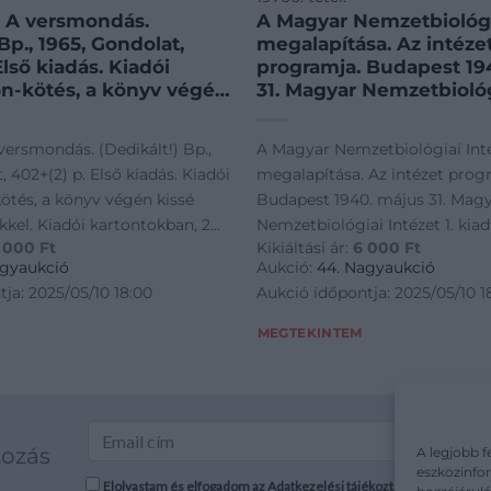
f: A versmondás.
A Magyar Nemzetbiológi
 Bp., 1965, Gondolat,
megalapítása. Az intéze
Első kiadás. Kiadói
programja. Budapest 19
n-kötés, a könyv végén
31. Magyar Nemzetbiológ
t lapszélekkel. Kiadói
1. kiadvány. 62p. Kiadói
an, 2 db hanglemez-
papírkötésben
 versmondás. (Dedikált!) Bp.,
A Magyar Nemzetbiológiai Int
l. (1965-ben az egyik
, 402+(2) p. Első kiadás. Kiadói
megalapítása. Az intézet prog
 könyv volt, amelyhez
ötés, a könyv végén kissé
Budapest 1940. május 31. Mag
 mellékeltek).
ekkel. Kiadói kartontokban, 2
Nemzetbiológiai Intézet 1. kiad
3300 példányban. A
 000
Ft
Kikiáltási ár:
6 000
Ft
melléklettel. (1965-ben az
Kiadói papírkötésben
i József (1915-1998)
agyaukció
Aukció:
44. Nagyaukció
színész, tanár, érdemes
an könyv volt, amelyhez
ja: 2025/05/10 18:00
Aukció időpontja: 2025/05/10 1
űvész által dedikált
llékeltek). Megjelent 3300
szerző, Gáti József (1915-1998)
MEGTEKINTEM
nész, tanár, érdemes és kiváló
edikált példány.
kozás
A legjobb f
eszközinfor
Elolvastam és elfogadom az Adatkezelési tájékoztatót: mutargy.co