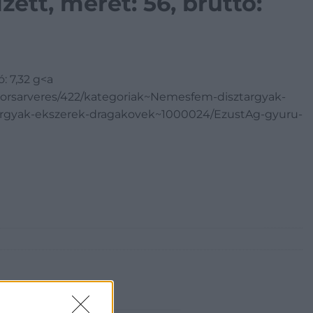
zett, méret: 56, bruttó:
ó: 7,32 g<a
yorsarveres/422/kategoriak~Nemesfem-disztargyak-
rgyak-ekszerek-dragakovek~1000024/EzustAg-gyuru-