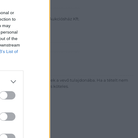
abanth Kft
sonal or
a Krisztián
ection to
Bélyegkereskedelmi és Aukciósház Kft.
ou may
 16.
 personal
out of the
 downstream
7-4757, 266-4154, 318-4035
B’s List of
http://darabanth.com
ék megfizetése után kerülnek a vevő tulajdonába. Ha a tételt nem
sítási díj megfizetésére is köteles.