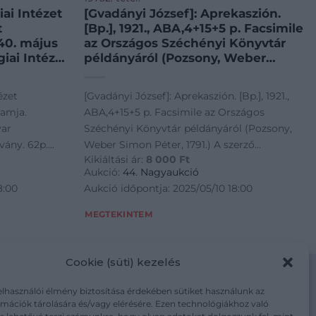
ai Intézet
[Gvadányi József]: Aprekaszión.
t
[Bp.], 1921., ABA,4+15+5 p. Facsimile
40. május
az Országos Széchényi Könyvtár
iai Intézet
példányáról (Pozsony, Weber
Simon Péter, 1791.) A szerző
silhouette képét Rexa Vera Mária
ézet
[Gvadányi József]: Aprekaszión. [Bp.], 1921.,
készítette. Kiadói papírkötés, a
ramja.
ABA,4+15+5 p. Facsimile az Országos
borítón és a gerincen sérüléssel.
yar
Széchényi Könyvtár példányáról (Pozsony,
Számozott (162./229), bibliofil
vány. 62p.
Weber Simon Péter, 1791.) A szerző
Kikiáltási ár:
8 000
Ft
silhouette képét Rexa Vera Mária készítette.
Aukció:
44. Nagyaukció
Kiadói papírkötés, a borítón és a gerincen
8:00
Aukció időpontja: 2025/05/10 18:00
sérüléssel. Számozott (162./229), bibliofil
példány.
MEGTEKINTEM
Cookie (süti) kezelés
elhasználói élmény biztosítása érdekében sütiket használunk az
mációk tárolására és/vagy elérésére. Ezen technológiákhoz való
m/adatkezelesi-tajekoztato/