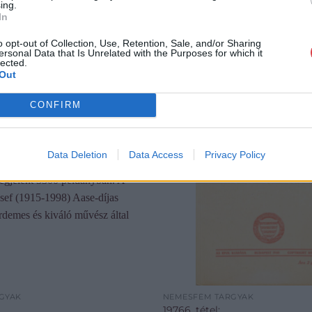
ing.
In
o opt-out of Collection, Use, Retention, Sale, and/or Sharing
ersonal Data that Is Unrelated with the Purposes for which it
lected.
Out
CONFIRM
Data Deletion
Data Access
Privacy Policy
GYAK
NEMESFÉM TÁRGYAK
19766. tétel: