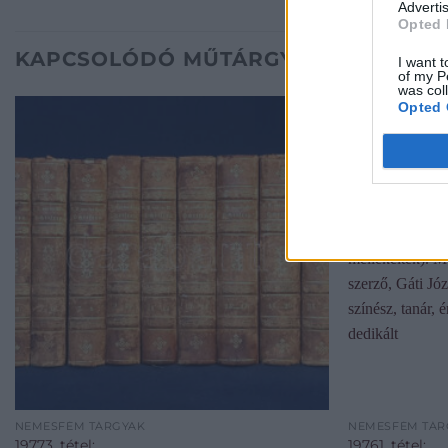
Advertis
Opted 
KAPCSOLÓDÓ MŰTÁRGYAK
I want t
of my P
was col
Opted 
NEMESFÉM TÁRGYAK
NEMESFÉM TÁR
19773. tétel:
19761. tétel: