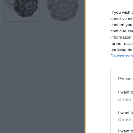
If you wish 
sensitive in
confirm you
continue se
information 
further disc
participants
Downstream 
Persona
I want t
Opted 
I want t
Opted 
I want 