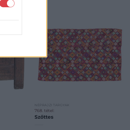
NÉPRAJZI TÁRGYAK
768. tétel:
Szőttes