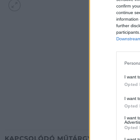
confirm you
continue se
information 
further disc
participants
Downstream 
Persona
I want t
Opted 
I want t
Opted 
I want 
Advertis
Opted 
KAPCSOLÓDÓ MŰTÁRGYAK
I want t