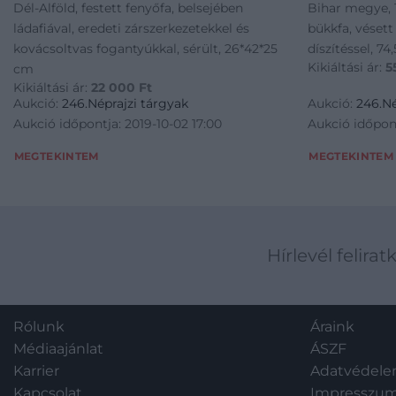
Dél-Alföld, festett fenyőfa, belsejében
Bihar megye, 1
ládafiával, eredeti zárszerkezetekkel és
bükkfa, vésett
kovácsoltvas fogantyúkkal, sérült, 26*42*25
díszítéssel, 74
Kikiáltási ár:
5
cm
Kikiáltási ár:
22 000
Ft
Aukció:
246.Néprajzi tárgyak
Aukció:
246.Né
Aukció időpontja: 2019-10-02 17:00
Aukció időpont
MEGTEKINTEM
MEGTEKINTEM
Hírlevél felirat
Rólunk
Áraink
Médiaajánlat
ÁSZF
Karrier
Adatvédel
Kapcsolat
Impresszu