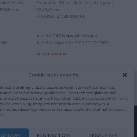
kkfa vésett
Bukovina, 20. sz. eleje, festett gyapjú,
113*66 cm
224*142 cm
Kikiáltási ár:
28 000
Ft
Aukció:
246.Néprajzi tárgyak
7:00
Aukció időpontja: 2019-10-02 17:00
MEGTEKINTEM
Cookie (süti) kezelés
elhasználói élmény biztosítása érdekében sütiket használunk az
mációk tárolására és/vagy elérésére. Ezen technológiákhoz való
m/adatkezelesi-tajekoztato/
s lehetővé teszi számunkra, hogy olyan adatokat dolgozzunk fel, mint
i viselkedés vagy az egyedi azonosítók ezen a webhelyen. A
ás megtagadása vagy visszavonása bizonyos funkciókat hátrányosan
at.
Kövesse a műtárgy.com-ot
OGADOM
ELUTASÍTOM
RÉSZLETEK