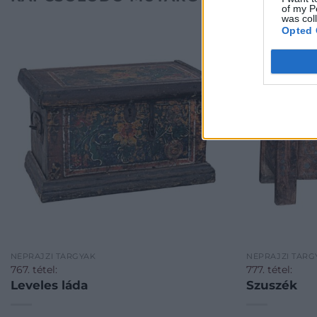
of my P
was col
Opted 
NÉPRAJZI TÁRGYAK
NÉPRAJZI TÁRG
767. tétel:
777. tétel:
Leveles láda
Szuszék