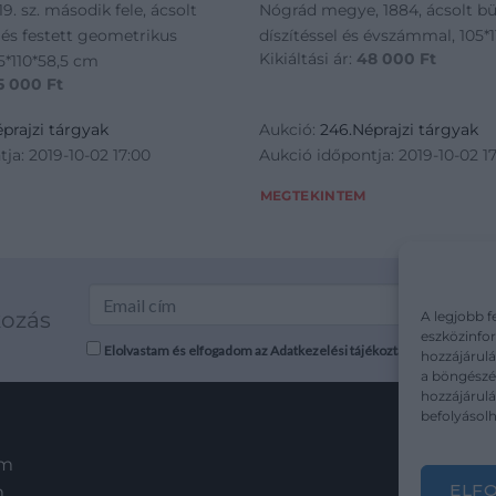
9. sz. második fele, ácsolt
Nógrád megye, 1884, ácsolt bü
 és festett geometrikus
díszítéssel és évszámmal, 105*
Kikiáltási ár:
48 000
Ft
,5*110*58,5 cm
5 000
Ft
prajzi tárgyak
Aukció:
246.Néprajzi tárgyak
ja: 2019-10-02 17:00
Aukció időpontja: 2019-10-02 1
MEGTEKINTEM
kozás
A legjobb f
eszközinfor
Elolvastam és elfogadom az Adatkezelési tájékoztatót: mutargy.co
hozzájárulá
a böngészés
hozzájárul
befolyásolh
em
ELF
m