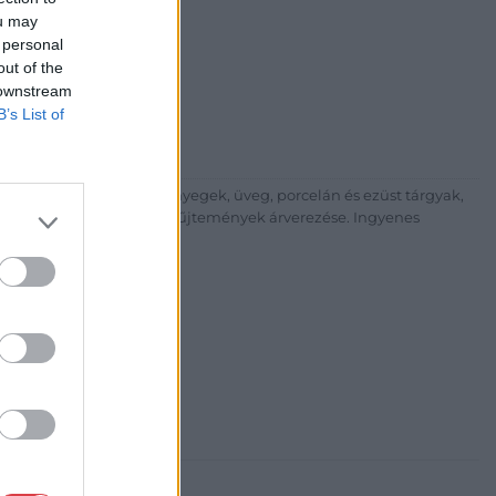
i Galéria és Aukciósház
ou may
 personal
árta
out of the
ia és Aukciósház Kft.
 downstream
 Balaton utca 8.
B’s List of
475 6000 +361 4756005
p://www.nagyhazi.hu
űtárgyak, bútorok, szőnyegek, üveg, porcelán és ezüst tárgyak,
ionálása. Hagyatékok és gyűjtemények árverezése. Ingyenes
atos.