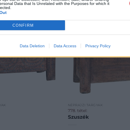
ersonal Data that Is Unrelated with the Purposes for which it
lected.
Out
CONFIRM
Data Deletion
Data Access
Privacy Policy
YAK
NÉPRAJZI TÁRGYAK
778. tétel:
Szuszék