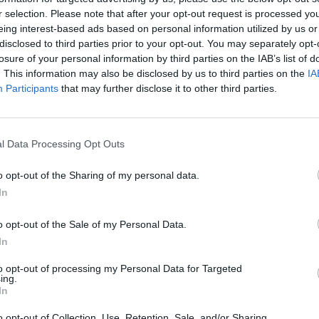
Eladó:
Nagyház
r selection. Please note that after your opt-out request is processed y
eing interest-based ads based on personal information utilized by us or
Cím: Müller M
disclosed to third parties prior to your opt-out. You may separately opt-
Nagyházi Galér
losure of your personal information by third parties on the IAB’s list of
1055 Budapest,
. This information may also be disclosed by us to third parties on the
IA
Telefon: +361 
Participants
that may further disclose it to other third parties.
Weboldal:
htt
Bemutatkozás: Magas színvonalú festmények és m
ékszerek, néprajzi tárgyak értékesítése és aukc
l Data Processing Opt Outs
értékbecslés. Árveréseinkre a tárgyfelvétel folyam
o opt-out of the Sharing of my personal data.
GALÉRIA TOVÁBBI MŰTÁRGYAI
In
o opt-out of the Sale of my Personal Data.
In
to opt-out of processing my Personal Data for Targeted
ing.
In
o opt-out of Collection, Use, Retention, Sale, and/or Sharing