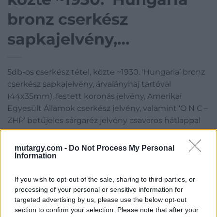
bronz cserkész
sapkajelvény,
árvalányhaj tartóval
5db-os cserkész tétel, közte ~1930. ‘Hungaria’ bronz
(44x35mm), festett
cserkész sapkajelvény, árvalányhaj tartóval
koronás jelvény,
(44x35mm), festett koronás jelvény, Amerikai
Egyesült Államok cserkész jelvény, valamint ‘O N C –
Amerikai Egyesült
ZHP’ betűjeles sárgaréz jelvény csavaros hátlappal
illetve f
Államok cserkész
mutargy.com -
Do Not Process My Personal
jelvény, valamint ‘O N C
Kategória:
Pénz, érem, plakett
Information
Kikiáltási ár:
3 600
Ft
– ZHP’ betűjeles
If you wish to opt-out of the sale, sharing to third parties, or
processing of your personal or sensitive information for
sárgaréz jelvény
Aukció adatai
targeted advertising by us, please use the below opt-out
section to confirm your selection. Please note that after your
Aukció neve:
422. Online auction