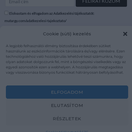
Elolvastam és elfogadom az Adatkezelési tájékoztatót:
mutargy.com/adatkezelesi-tajekoztato/
Cookie (süti) kezelés
Rólunk
Áraink
Médiaajánlat
ÁSZF
A legjobb felhasználói élmény biztosítása érdekében sütiket
Karrier
Adatvédelem
használunk az eszközinformációk tárolására és/vagy elérésére. Ezen
technológiákhoz való hozzájárulás lehetővé teszi számunkra, hogy
Kapcsolat
Impresszum
olyan adatokat dolgozzunk fel, mint a böngészési viselkedés vagy az
egyedi azonosítók ezen a webhelyen. A hozzájárulás megtagadása
vagy visszavonása bizonyos funkciókat hátrányosan befolyásolhat.
Kövesse a műtárgy.com-ot
ELFOGADOM
ELUTASÍTOM
Weboldal és Webshop készítés:
Ferenczi Sándor
RÉSZLETEK
Copyright 2026 ©
Mutargy.com