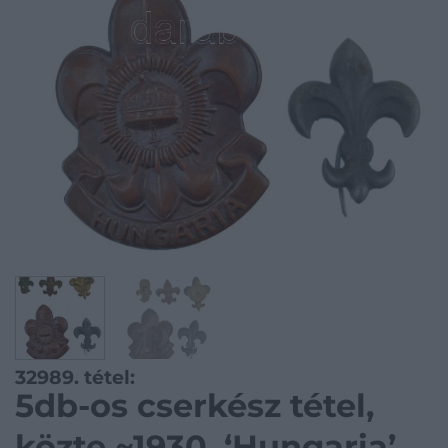
32989. tétel:
5db-os cserkész tétel,
közte ~1930. ‘Hungaria’