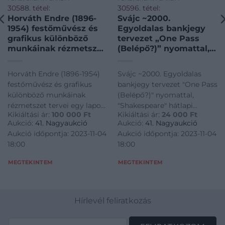
30588. tétel:
30596. tétel:
Horváth Endre (1896-
Svájc ~2000.
1954) festőművész és
Egyoldalas bankjegy
grafikus különböző
tervezet „One Pass
munkáinak rézmetszet
(Belépő?)” nyomattal,
tervei egy lapon, közte
„Shakespeare” hátlapi
1940. 2P hátlapi terv,
tervezettel, a De La
Horváth Endre (1896-1954)
Svájc ~2000. Egyoldalas
Vajdahunyad vár, Szent
Rue bankjegynyomda
festőművész és grafikus
bankjegy tervezet "One Pass
Imre bélyegterv
kiadásában (6x)
különböző munkáinak
(Belépő?)" nyomattal,
(344x285mm) T:AU
T:UNC,AU / Switzerland
rézmetszet tervei egy lapon,
"Shakespeare" hátlapi
sarokhajlás, folt /
~2000. One-sided test
Kikiáltási ár:
100 000
Ft
Kikiáltási ár:
24 000
Ft
közte 1940. 2P hátlapi terv,
tervezettel, a De La Rue
Several copperplate
banknote with „One
Aukció:
41. Nagyaukció
Aukció:
41. Nagyaukció
Vajdahunyad vár, Szent Imre
bankjegynyomda
designs on one sheet
Pass (as a ticket?)”
Aukció időpontja: 2023-11-04
Aukció időpontja: 2023-11-04
bélyegterv (344x285mm)
kiadásában (6x) T:UNC,AU /
of Hungari
print, with „Shake
18:00
18:00
T:AU sarokhajlás, folt /
Switzerland ~2000. One-
Several copperplate designs
sided test banknote with
MEGTEKINTEM
MEGTEKINTEM
on one sheet of Hungari
"One Pass (as a ticket?)"
print, with "Shake
Hírlevél feliratkozás