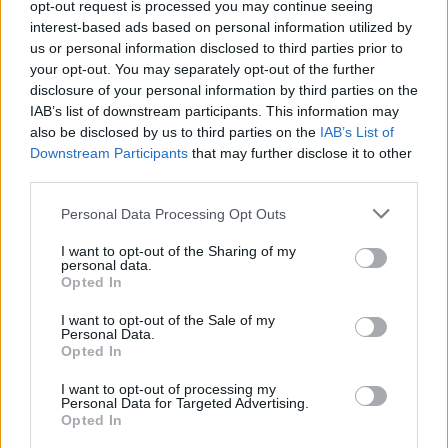
opt-out request is processed you may continue seeing
Tételszám: 32989
interest-based ads based on personal information utilized by
us or personal information disclosed to third parties prior to
your opt-out. You may separately opt-out of the further
Eladó adatai
disclosure of your personal information by third parties on the
IAB’s list of downstream participants. This information may
Eladó:
Darabanth Kft
also be disclosed by us to third parties on the
IAB’s List of
Cím: Csonka Krisztián
Downstream Participants
that may further disclose it to other
Darabanth Bélyegkereskedelmi és
third parties.
Aukciósház Kft.
Budapest
Personal Data Processing Opt Outs
Andrássy út 16.
1061
I want to opt-out of the Sharing of my
personal data.
Telefon: 317-4757, 266-4154, 318-
Opted In
4035
I want to opt-out of the Sale of my
Weboldal:
http://darabanth.com
Personal Data.
Opted In
Bemutatkozás: A tételek a leütési ár + 25% jutalék megfizetése
után kerülnek a vevő tulajdonába. Ha a tételt nem személyesen
I want to opt-out of processing my
veszik át, a vevő a postaköltség, biztosítási díj megfizetésére is
Personal Data for Targeted Advertising.
Opted In
köteles.