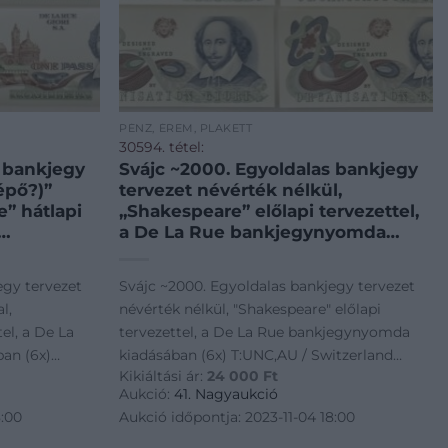
PÉNZ, ÉREM, PLAKETT
30594. tétel:
s bankjegy
Svájc ~2000. Egyoldalas bankjegy
épő?)”
tervezet névérték nélkül,
” hátlapi
„Shakespeare” előlapi tervezettel,
a De La Rue bankjegynyomda
ában (6x)
kiadásában (6x) T:UNC,AU /
 ~2000.
Switzerland ~2000. One-sided test
egy tervezet
Svájc ~2000. Egyoldalas bankjegy tervezet
e with
banknote without value, with
l,
névérték nélkül, "Shakespeare" előlapi
 print, with
„Shakespeare” as an obverse draft,
el, a De La
tervezettel, a De La Rue bankjegynyomda
made by t
an (6x)
kiadásában (6x) T:UNC,AU / Switzerland
Kikiáltási ár:
24 000
Ft
 One-sided
~2000. One-sided test banknote without
Aukció:
41. Nagyaukció
s a ticket?)"
value, with "Shakespeare" as an obverse
8:00
Aukció időpontja: 2023-11-04 18:00
draft, made by t