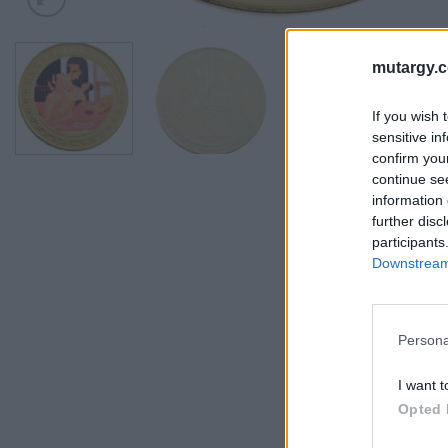
mutargy.
If you wish 
sensitive in
confirm you
continue se
information 
further disc
participants
Downstream 
Persona
I want t
Opted 