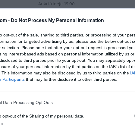
Aukció ideje: 19:00
Aukció helye: 1061 Budapest, Andrássy út 16.
com -
Do Not Process My Personal Information
Tételszám: 31787
to opt-out of the sale, sharing to third parties, or processing of your per
Eladó adatai
formation for targeted advertising by us, please use the below opt-out s
r selection. Please note that after your opt-out request is processed y
Eladó:
Dar
eing interest-based ads based on personal information utilized by us or
Cím: Csonk
disclosed to third parties prior to your opt-out. You may separately opt-
Darabanth 
losure of your personal information by third parties on the IAB’s list of
Budapest
. This information may also be disclosed by us to third parties on the
IA
Andrássy út
Participants
that may further disclose it to other third parties.
1061
Telefon: 31
Weboldal:
l Data Processing Opt Outs
o opt-out of the Sharing of my personal data.
In
Bemutatkozás: A tételek a leütési ár + 25% jutal
személyesen veszik át, a vevő a postaköltség, bizto