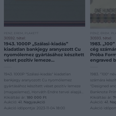
PÉNZ, ÉREM, PLAKETT
PÉNZ, ÉREM, PL
30592. tétel:
30593. tétel:
1943. 1000P „Szálasi-kiadás”
1983. „100”
kiadatlan bankjegy aranyozott Cu
cég számára
nyomólemez gyártásához készített
Próba Form
véset pozitív lemeze
engraved 
(magaslemez), Horváth Endre
Printig Ho
tervei alapján, üvegezett keretben
Részvénytá
1943. 1000P "Szálasi-kiadás" kiadatlan
1983. "100" né
(86x179mm) R! / Hungary 1943.
mappában T
bankjegy aranyozott Cu nyomólemez
számára készít
1000 Pengő „Szálasi issue” gilt Cu
„100” deno
gyártásához készített véset pozitív lemeze
"Designed an
positive pr
„de La
(magaslemez), Horváth Endre tervei alapján,
Banknote Pri
Kikiáltási ár:
180 000
Ft
Kikiáltási ár:
7
üvegezett keretben (86x179mm) R! /
Részvénytárs
Aukció:
41. Nagyaukció
Aukció:
41. Na
Hungary 1943. 1000 Pengő "Szálasi issue" gilt
/ Hungary 198
Aukció időpontja: 2023-11-04 18:00
Aukció időpont
Cu positive pr
for the "de La