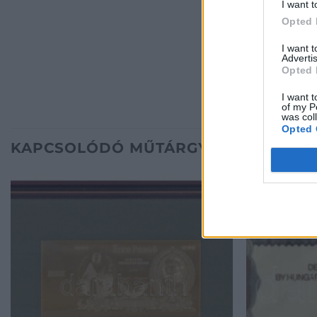
I want t
Opted 
I want 
Advertis
Opted 
I want t
of my P
was col
Opted 
KAPCSOLÓDÓ MŰTÁRGYAK