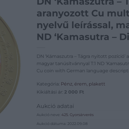
DN ‘Kámaszutra – Tá
aranyozott Cu mul
nyelvű leírással, m
ND ‘Kamasutra – Di
gold plated multic
DN ‘Kámaszutra – Tágra nyitott pozíció’ 
language descript
magyar tanúsítvánnyal T:1 ND ‘Kamasutra
Cu coin with German language descripti
Kategória:
Pénz, érem, plakett
Kikiáltási ár:
2 000
Ft
Aukció adatai
Aukció neve:
425. Gyorsárverés
Aukció dátuma: 2022.09.08