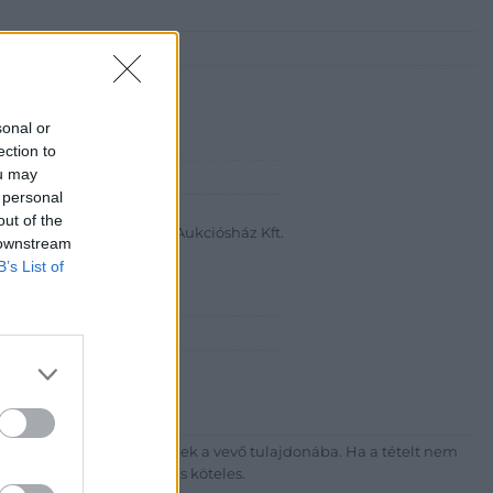
sonal or
ection to
ou may
abanth Kft
 personal
a Krisztián
out of the
Bélyegkereskedelmi és Aukciósház Kft.
 downstream
B’s List of
 16.
7-4757, 266-4154, 318-4035
http://darabanth.com
ék megfizetése után kerülnek a vevő tulajdonába. Ha a tételt nem
sítási díj megfizetésére is köteles.