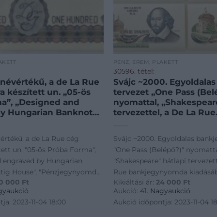
AKETT
PÉNZ, ÉREM, PLAKETT
30596. tétel:
 névértékű, a de La Rue
Svájc ~2000. Egyoldala
 készített un. „05-ös
tervezet „One Pass (Bel
a”, „Designed and
nyomattal, „Shakespeare
by Hungarian Banknote
tervezettel, a De La Rue
use”, „Pénzjegynyomda
bankjegynyomda kiadás
rsaság” karton
T:UNC,AU / Switzerland
vértékű, a de La Rue cég
Svájc ~2000. Egyoldalas bankj
:UNC / Hungary 1983.
One-sided test banknot
ett un. "05-ös Próba Forma",
"One Pass (Belépő?)" nyomatta
mination, made for the
„One Pass (as a ticket?)”
d engraved by Hungarian
"Shakespeare" hátlapi tervezett
„Shake
ntig House", "Pénzjegynyomda
Rue bankjegynyomda kiadásáb
0 000
Ft
Kikiáltási ár:
24 000
Ft
aság" karton mappában T:UNC
T:UNC,AU / Switzerland ~2000.
gyaukció
Aukció:
41. Nagyaukció
3. "100" denomination, made
test banknote with "One Pass (a
ja: 2023-11-04 18:00
Aukció időpontja: 2023-11-04 1
print, with "Shake