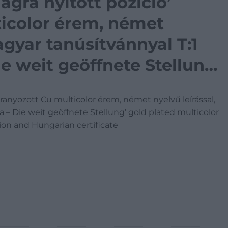
gra nyitott pozíció’
ticolor érem, német
agyar tanúsítvánnyal T:1
e weit geöffnete Stellung’
olor Cu coin with German
aranyozott Cu multicolor érem, német nyelvű leírással,
ion and
 – Die weit geöffnete Stellung’ gold plated multicolor
on and Hungarian certificate