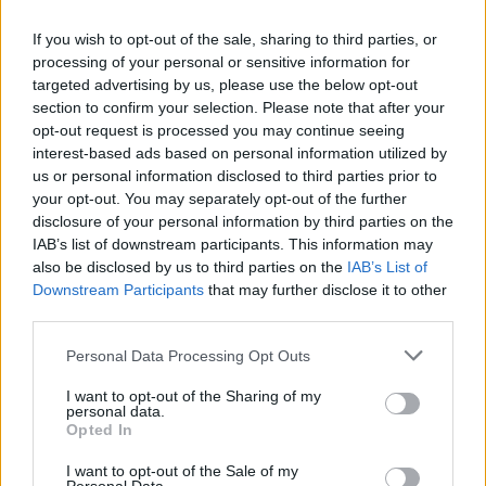
If you wish to opt-out of the sale, sharing to third parties, or
PÉNZ, ÉREM, PLAKETT
PÉNZ, ÉREM, PLAKETT
processing of your personal or sensitive information for
30575. tétel:
30592. tétel:
targeted advertising by us, please use the below opt-out
2012. 500 Balatoni
1943. 1000P „Szálasi-
section to confirm your selection. Please note that after your
Korona + 1000 Balatoni
kiadás” kiadatlan
Korona + 2000 Balatoni
bankjegy aranyozott
opt-out request is processed you may continue seeing
Korona + 5000 Balatoni
Cu nyomólemez
interest-based ads based on personal information utilized by
Korona + 10.000
gyártásához készített
us or personal information disclosed to third parties prior to
Balatoni Korona +
véset pozitív lemeze
your opt-out. You may separately opt-out of the further
2012. 500 Balatoni Korona +
1943. 1000P "Szálasi-kiadás"
20.000 Balatoni Korona
(magaslemez), Horváth
disclosure of your personal information by third parties on the
1000 Balatoni Korona +
kiadatlan bankjegy
mind azonos „004727”
Endre tervei alapján,
IAB’s list of downstream participants. This information may
2000 Balatoni Korona +
aranyozott Cu nyomólemez
sorszámmal. Teljes sor!
üvegezett keretben
also be disclosed by us to third parties on the
IAB’s List of
5000 Balatoni Korona +
gyártásához készített véset
T:UNC / Hungary 2012.
(86x179mm) R! /
Downstream Participants
that may further disclose it to other
Kikiáltási ár:
26 000
Ft
Kikiáltási ár:
180 000
Ft
10.000 Balatoni Korona +
pozitív lemeze
500 Balatoni Korona +
Hungary 1943. 1000
third parties.
Aukció:
41. Nagyaukció
Aukció:
41. Nagyaukció
20.000 Balatoni Korona
(magaslemez), Horváth
1000 Balatoni Korona
Pengő „Szálasi issue”
Aukció időpontja: 2023-11-04
Aukció időpontja: 2023-11-04
mind azonos "004727"
Endre tervei alapján,
gilt Cu positive pr
Personal Data Processing Opt Outs
18:00
18:00
sorszámmal. Teljes sor!
üvegezett keretben
T:UNC / Hungary 2012. 500
(86x179mm) R! / Hungary
I want to opt-out of the Sharing of my
MEGTEKINTEM
MEGTEKINTEM
personal data.
Balatoni Korona + 1000
1943. 1000 Pengő "Szálasi
Opted In
Balatoni Korona
issue" gilt Cu positive pr
I want to opt-out of the Sale of my
Hírlevél feliratkozás