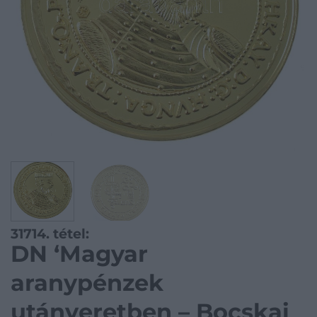
31714. tétel:
DN ‘Magyar
aranypénzek
utánveretben – Bocskai