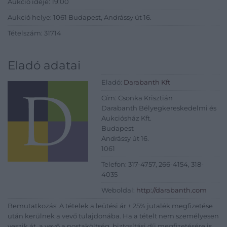
Aukció ideje: 19:00
Aukció helye: 1061 Budapest, Andrássy út 16.
Tételszám: 31714
Eladó adatai
Eladó:
Darabanth Kft
Cím: Csonka Krisztián
Darabanth Bélyegkereskedelmi és
Aukciósház Kft.
Budapest
Andrássy út 16.
1061
Telefon: 317-4757, 266-4154, 318-
4035
Weboldal:
http://darabanth.com
Bemutatkozás: A tételek a leütési ár + 25% jutalék megfizetése
után kerülnek a vevő tulajdonába. Ha a tételt nem személyesen
veszik át, a vevő a postaköltség, biztosítási díj megfizetésére is