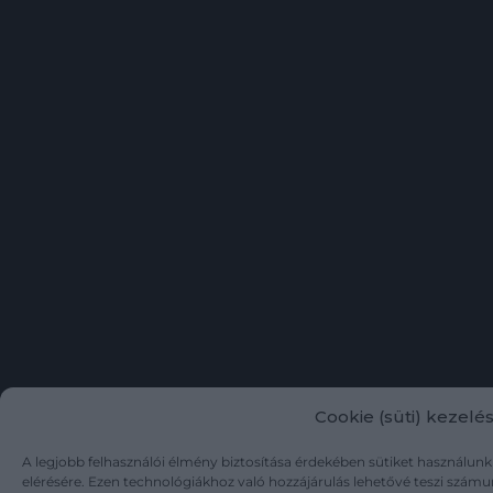
Cookie (süti) kezelé
A legjobb felhasználói élmény biztosítása érdekében sütiket használunk
elérésére. Ezen technológiákhoz való hozzájárulás lehetővé teszi számu