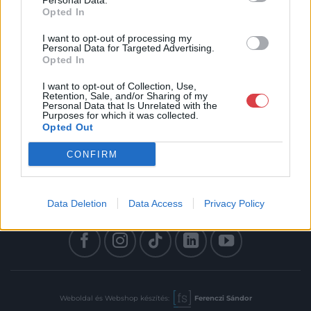
Personal Data.
Opted In
I want to opt-out of processing my
Personal Data for Targeted Advertising.
Opted In
Elolvastam és elfogadom az Adatkezelési tájékoztatót:
mutargy.com/adatkezelesi-tajekoztato/
I want to opt-out of Collection, Use,
Retention, Sale, and/or Sharing of my
Personal Data that Is Unrelated with the
Rólunk
Áraink
Purposes for which it was collected.
Opted Out
Médiaajánlat
ÁSZF
Karrier
Adatvédelem
CONFIRM
Kapcsolat
Impresszum
Data Deletion
Data Access
Privacy Policy
Kövesse a műtárgy.com-ot
Weboldal és Webshop készítés:
Ferenczi Sándor