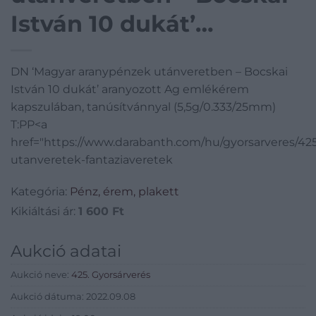
István 10 dukát’
aranyozott Ag
DN ‘Magyar aranypénzek utánveretben – Bocskai
emlékérem
István 10 dukát’ aranyozott Ag emlékérem
kapszulában,
kapszulában, tanúsítvánnyal (5,5g/0.333/25mm)
T:PP<a
tanúsítvánnyal
href="https://www.darabanth.com/hu/gyorsarveres/4
utanveretek-fantaziaveretek
(5,5g/0.333/25mm) T:PP
Kategória:
Pénz, érem, plakett
Kikiáltási ár:
1 600
Ft
Aukció adatai
Aukció neve:
425. Gyorsárverés
Aukció dátuma: 2022.09.08