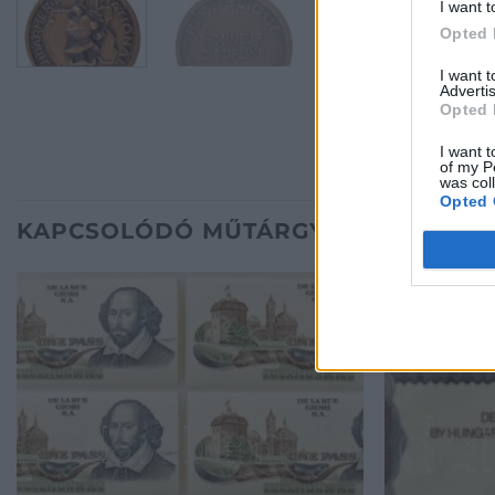
I want t
Opted 
I want 
Advertis
Opted 
I want t
of my P
was col
Opted 
KAPCSOLÓDÓ MŰTÁRGYAK