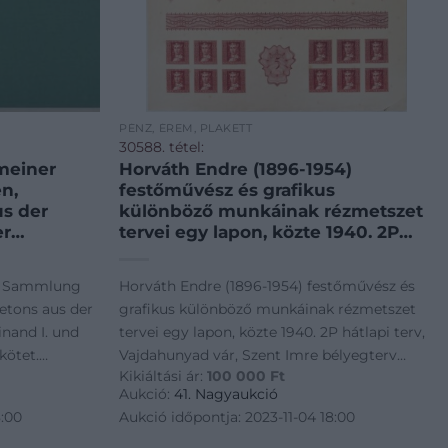
PÉNZ, ÉREM, PLAKETT
30588. tétel:
meiner
Horváth Endre (1896-1954)
n,
festőművész és grafikus
us der
különböző munkáinak rézmetszet
er
tervei egy lapon, közte 1940. 2P
osef I.”
hátlapi terv, Vajdahunyad vár,
Szent Imre bélyegterv
er Sammlung
Horváth Endre (1896-1954) festőművész és
ter Hauser:
(344x285mm) T:AU sarokhajlás, folt
etons aus der
grafikus különböző munkáinak rézmetszet
lung von
/ Several copperplate designs on
inand I. und
tervei egy lapon, közte 1940. 2P hátlapi terv,
d J
one sheet of Hungari
kötet.
Vajdahunyad vár, Szent Imre bélyegterv
Kikiáltási ár:
100 000
Ft
user: "Katalog
(344x285mm) T:AU sarokhajlás, folt / Several
Aukció:
41. Nagyaukció
en, Plaketten
copperplate designs on one sheet of
8:00
Aukció időpontja: 2023-11-04 18:00
Hungari