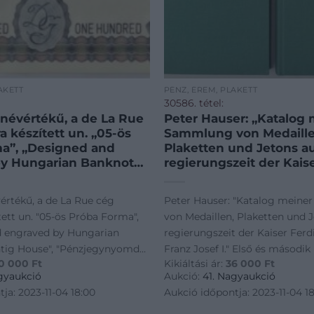
AKETT
PÉNZ, ÉREM, PLAKETT
30586. tétel:
 névértékű, a de La Rue
Peter Hauser: „Katalog 
 készített un. „05-ös
Sammlung von Medaille
a”, „Designed and
Plaketten und Jetons a
by Hungarian Banknote
regierungszeit der Kais
use”, „Pénzjegynyomda
Ferdinand I. und Franz J
rsaság” karton
Első és második kötet.
vértékű, a de La Rue cég
Peter Hauser: "Katalog mein
:UNC / Hungary 1983.
Magánkiadás, 2006. / Pe
ett un. "05-ös Próba Forma",
von Medaillen, Plaketten und J
mination, made for the
„Katalog meiner Samm
d engraved by Hungarian
regierungszeit der Kaiser Ferd
Medaillen, Plaketten un
ntig House", "Pénzjegynyomda
Franz Josef I." Első és második 
0 000
Ft
Kikiáltási ár:
36 000
Ft
aság" karton mappában T:UNC
Magánkiadás, 2006. / Peter Ha
gyaukció
Aukció:
41. Nagyaukció
3. "100" denomination, made
meiner Sammlung von Medaill
ja: 2023-11-04 18:00
Aukció időpontja: 2023-11-04 1
und J