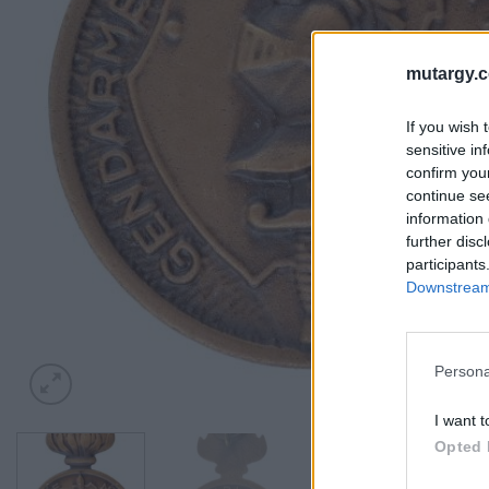
mutargy.
If you wish 
sensitive in
confirm you
continue se
information 
further disc
participants
Downstream 
Persona
I want t
Opted 