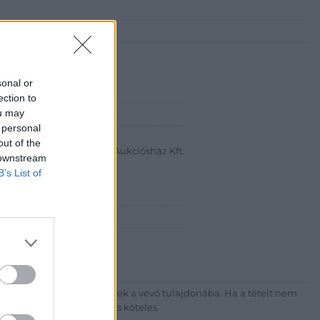
sonal or
ection to
ou may
abanth Kft
 personal
a Krisztián
out of the
Bélyegkereskedelmi és Aukciósház Kft.
 downstream
B’s List of
 16.
7-4757, 266-4154, 318-4035
http://darabanth.com
ék megfizetése után kerülnek a vevő tulajdonába. Ha a tételt nem
sítási díj megfizetésére is köteles.