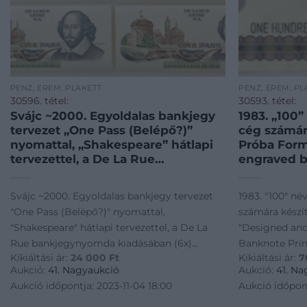
PÉNZ, ÉREM, PLAKETT
PÉNZ, ÉREM, PL
30596. tétel:
30593. tétel:
Svájc ~2000. Egyoldalas bankjegy
1983. „100”
tervezet „One Pass (Belépő?)”
cég számára
nyomattal, „Shakespeare” hátlapi
Próba Form
tervezettel, a De La Rue
engraved 
bankjegynyomda kiadásában (6x)
Printig Ho
T:UNC,AU / Switzerland ~2000.
Részvénytá
Svájc ~2000. Egyoldalas bankjegy tervezet
1983. "100" né
One-sided test banknote with
mappában T
"One Pass (Belépő?)" nyomattal,
számára készít
„One Pass (as a ticket?)” print, with
„100” deno
"Shakespeare" hátlapi tervezettel, a De La
"Designed an
„Shake
„de La
Rue bankjegynyomda kiadásában (6x)
Banknote Pri
Kikiáltási ár:
24 000
Ft
Kikiáltási ár:
7
T:UNC,AU / Switzerland ~2000. One-sided
Részvénytárs
Aukció:
41. Nagyaukció
Aukció:
41. Na
test banknote with "One Pass (as a ticket?)"
/ Hungary 198
Aukció időpontja: 2023-11-04 18:00
Aukció időpont
print, with "Shake
for the "de La