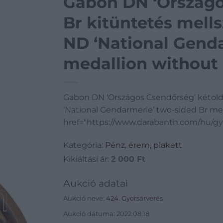
Gabon DN ‘Országo
Br kitüntetés mells
ND ‘National Genda
medallion without
Gabon DN ‘Országos Csendőrség’ kétoldal
‘National Gendarmerie’ two-sided Br me
href="https://www.darabanth.com/hu/gy
Kategória:
Pénz, érem, plakett
Kikiáltási ár:
2 000
Ft
Aukció adatai
Aukció neve:
424. Gyorsárverés
Aukció dátuma: 2022.08.18