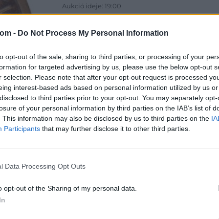
Aukció ideje: 19:00
Aukció helye: 1061 Budapest, Andrássy út 16.
com -
Do Not Process My Personal Information
Tételszám: 32709
to opt-out of the sale, sharing to third parties, or processing of your per
Eladó adatai
formation for targeted advertising by us, please use the below opt-out s
r selection. Please note that after your opt-out request is processed y
Eladó:
Dar
eing interest-based ads based on personal information utilized by us or
Cím: Csonk
disclosed to third parties prior to your opt-out. You may separately opt-
Darabanth 
losure of your personal information by third parties on the IAB’s list of
Budapest
. This information may also be disclosed by us to third parties on the
IA
Andrássy út
Participants
that may further disclose it to other third parties.
1061
Telefon: 31
Weboldal:
l Data Processing Opt Outs
o opt-out of the Sharing of my personal data.
In
Bemutatkozás: A tételek a leütési ár + 25% jutal
személyesen veszik át, a vevő a postaköltség, bizto