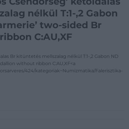
s Csendőrség’ kétoldalas
zalag nélkül T:1-,2 Gabon
rmerie’ two-sided Br
 ribbon C:AU,XF
as Br kitüntetés mellszalag nélkül T:1-,2 Gabon ND
dallion without ribbon C:AU,XF<a
orsarveres/424/kategoriak~Numizmatika/Falerisztika-