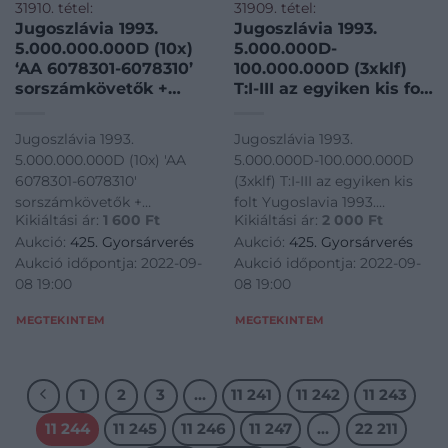
31910. tétel:
31909. tétel:
Jugoszlávia 1993.
Jugoszlávia 1993.
5.000.000.000D (10x)
5.000.000D-
‘AA 6078301-6078310’
100.000.000D (3xklf)
sorszámkövetők +
T:I-III az egyiken kis folt
50.000.000.000D (5x)
Yugoslavia 1993.
‘AA 7641961-7641965’
5.000.000 Dinara –
Jugoszlávia 1993.
Jugoszlávia 1993.
sorszámkövetők T:I–III
100.000.000 Dinara
5.000.000.000D (10x) 'AA
5.000.000D-100.000.000D
vízfolt Yugoslavia 1993.
(3xdiff) C:UNC-F small
6078301-6078310'
(3xklf) T:I-III az egyiken kis
5.000.000.000 Dinara
spot on one of them
sorszámkövetők +
folt Yugoslavia 1993.
(10x) ‘AA 6078301-
Krause P#132, #123-124
Kikiáltási ár:
1 600
Ft
Kikiáltási ár:
2 000
Ft
50.000.000.000D (5x) 'AA
5.000.000 Dinara -
6078310’ consecutive
Aukció:
425. Gyorsárverés
Aukció:
425. Gyorsárverés
7641961-7641965'
100.000.000 Dinara (3xdiff)
serials +
Aukció időpontja: 2022-09-
Aukció időpontja: 2022-09-
sorszámkövetők T:I--III
C:UNC-F small spot on one
08 19:00
08 19:00
vízfolt Yugoslavia 1993.
of them Krause P#132, #123-
5.000.000.000 Dinara (10x)
124<a
MEGTEKINTEM
MEGTEKINTEM
'AA 6078301-6078310'
href="https://www.darabanth.
consecutive serials +
50.000.000.000 Di
1
2
3
…
11 241
11 242
11 243
11 244
11 245
11 246
11 247
…
22 211