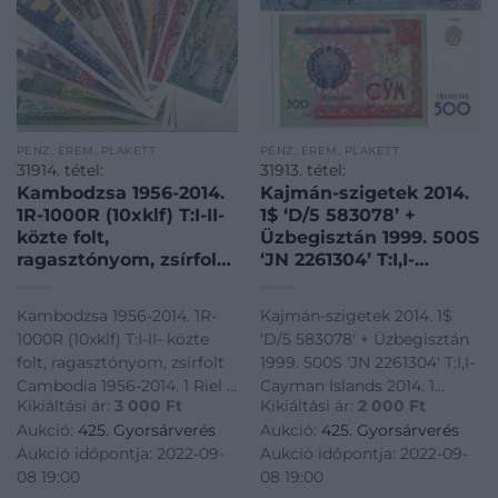
PÉNZ, ÉREM, PLAKETT
PÉNZ, ÉREM, PLAKETT
31914. tétel:
31913. tétel:
Kambodzsa 1956-2014.
Kajmán-szigetek 2014.
1R-1000R (10xklf) T:I-II-
1$ ‘D/5 583078’ +
közte folt,
Üzbegisztán 1999. 500S
ragasztónyom, zsírfolt
‘JN 2261304’ T:I,I-
Cambodia 1956-2014. 1
Cayman Islands 2014. 1
Riel – 1000 Riels
Dollar ‘D/5 583078’ +
Kambodzsa 1956-2014. 1R-
Kajmán-szigetek 2014. 1$
(10xdiff) C:UNC-VF
Uzbekistan 1999. 500
1000R (10xklf) T:I-II- közte
'D/5 583078' + Üzbegisztán
spott, glue mark,
So’m ‘JN 2261304’
folt, ragasztónyom, zsírfolt
1999. 500S 'JN 2261304' T:I,I-
grease stain in it
C:UNC,AU Krause P#38,
Cambodia 1956-2014. 1 Riel -
Cayman Islands 2014. 1
#81
Kikiáltási ár:
3 000
Ft
Kikiáltási ár:
2 000
Ft
1000 Riels (10xdiff) C:UNC-
Dollar 'D/5 583078' +
Aukció:
425. Gyorsárverés
Aukció:
425. Gyorsárverés
VF spott, glue mark, grease
Uzbekistan 1999. 500 So'm
Aukció időpontja: 2022-09-
Aukció időpontja: 2022-09-
stain in it<a
'JN 2261304' C:UNC,AU
08 19:00
08 19:00
href="https://www.darabanth.com/hu/gyorsarveres/425/kate
Krause P#38, #81<a