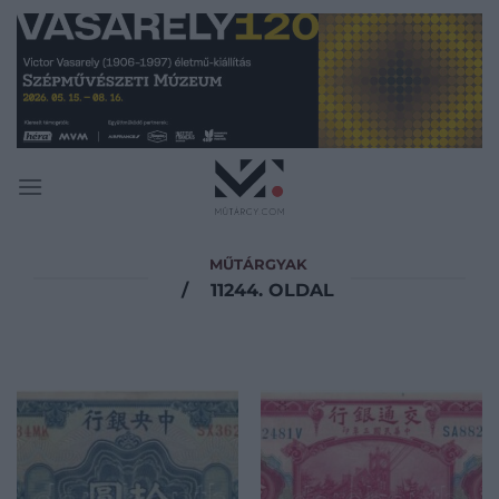
Skip
to
content
MŰTÁRGYAK
/
11244. OLDAL