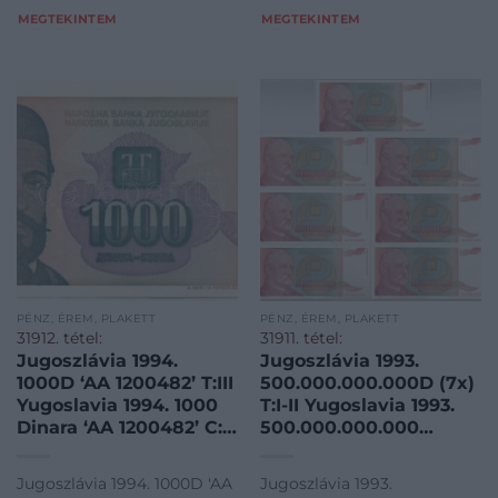
href="https://www.darabanth.
MEGTEKINTEM
MEGTEKINTEM
PÉNZ, ÉREM, PLAKETT
PÉNZ, ÉREM, PLAKETT
31912. tétel:
31911. tétel:
Jugoszlávia 1994.
Jugoszlávia 1993.
1000D ‘AA 1200482’ T:III
500.000.000.000D (7x)
Yugoslavia 1994. 1000
T:I-II Yugoslavia 1993.
Dinara ‘AA 1200482’ C:F
500.000.000.000
Krause P#140
Dinara (7x) C:UNC-XF
Krause P#137
Jugoszlávia 1994. 1000D 'AA
Jugoszlávia 1993.