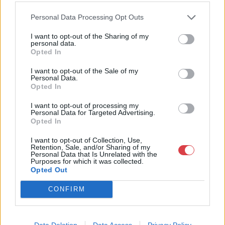
Personal Data Processing Opt Outs
I want to opt-out of the Sharing of my
personal data.
Opted In
PÉNZ, ÉREM, PLAKETT
PÉNZ, ÉREM, PLAKETT
I want to opt-out of the Sale of my
31920. tétel:
31919. tétel:
Personal Data.
Kambodzsa DN (1972-
Kambodzsa DN (1972)
Opted In
1973) 1000R ‘234142’ T:I-
100R ‘788513’ T:II
Cambodia ND (1972-
Cambodia ND (1972)
I want to opt-out of processing my
Personal Data for Targeted Advertising.
1973) 1000 Riels ‘234142’
100 Riels ‘788513’ C:XF
Opted In
C:AU Krause P#17
Krause P#8c2
Kambodzsa DN (1972-1973)
Kambodzsa DN (1972) 100R
I want to opt-out of Collection, Use,
Retention, Sale, and/or Sharing of my
1000R '234142' T:I- Cambodia
'788513' T:II Cambodia ND
Personal Data that Is Unrelated with the
ND (1972-1973) 1000 Riels
(1972) 100 Riels '788513' C:XF
Purposes for which it was collected.
Opted Out
'234142' C:AU Krause P#17<a
Krause P#8c2<a
Kikiáltási ár:
800
Ft
Kikiáltási ár:
800
Ft
href="https://www.darabanth.com/hu/gyorsarveres/425/kateg
href="https://www.darabanth.
CONFIRM
Aukció:
425. Gyorsárverés
Aukció:
425. Gyorsárverés
bankjegyek~1500014/Kambodzsa-
bankjegyek~1500014/Kambodz
Aukció időpontja: 2022-09-
Aukció időpontja: 2022-09-
DN-1972-1973-1000R-234142-
DN-1972-100R-788513-TII-
08 19:00
08 19:00
TI
Cambodia-ND-197
Data Deletion
Data Access
Privacy Policy