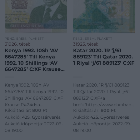
PÉNZ, ÉREM, PLAKETT
PÉNZ, ÉREM, PLAKETT
31926. tétel:
31925. tétel:
Kenya 1992. 10Sh ‘AV
Katar 2020. 1R ‘j/61
6647285’ T:II Kenya
889123’ T:II Qatar 2020.
1992. 10 Shillings ‘AV
1 Riyal ‘j/61 889123’ C:XF
6647285’ C:XF Krause
P#24d
Kenya 1992. 10Sh 'AV
Katar 2020. 1R 'j/61 889123'
6647285' T:II Kenya 1992. 10
T:II Qatar 2020. 1 Riyal 'j/61
Shillings 'AV 6647285' C:XF
889123' C:XF<a
Krause P#24d<a
href="https://www.darabanth.
Kikiáltási ár:
800
Ft
Kikiáltási ár:
800
Ft
href="https://www.darabanth.com/hu/gyorsarveres/425/kateg
bankjegyek~1500014/Katar-
Aukció:
425. Gyorsárverés
Aukció:
425. Gyorsárverés
bankjegyek~1500014/Kenya-
2020-1R-j61-889123-TII-
Aukció időpontja: 2022-09-
Aukció időpontja: 2022-09-
1992-10Sh-AV-6647285-TII-
Qatar-2020-1-Riyal-j61-
08 19:00
08 19:00
Kenya-1992-10-Shilling
889123-CXF~II262632