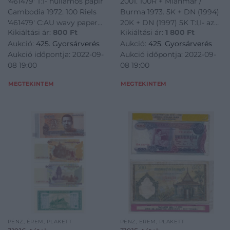
'461479' T:I- hullámos papír
2001. 100R + Mianmar /
2001. 100 Riels +
Cambodia 1972. 100 Riels
Burma 1973. 5K + DN (1994)
Myanmar / Burma 1973.
'461479' C:AU wavy paper
20K + DN (1997) 5K T:I,I- az
5 Kyats + ND (1994) 20
Kikiáltási ár:
800
Ft
Kikiáltási ár:
1 800
Ft
Krause P#12<a
egyiken folt Cambodia ND
Kyats + ND (1997) 5
Aukció:
425. Gyorsárverés
Aukció:
425. Gyorsárverés
href="https://www.darabanth.com/hu/gyorsarveres/425/kateg
(1972) 50 Riels + 2001. 100
Kyats C:UNC,AU
Aukció időpontja: 2022-09-
Aukció időpontja: 2022-09-
bankjegyek~1500014/Kambodzsa-
Riels + Myanmar / Burma
08 19:00
08 19:00
1972-100R-461479-TI-hu
1973. 5 Kyats + ND (1994) 20
Kyats + ND (1997) 5 Kyats
MEGTEKINTEM
MEGTEKINTEM
C:UNC,AU spot on o
PÉNZ, ÉREM, PLAKETT
PÉNZ, ÉREM, PLAKETT