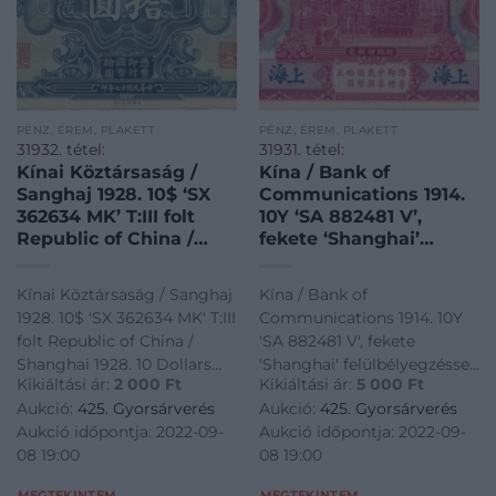
PÉNZ, ÉREM, PLAKETT
PÉNZ, ÉREM, PLAKETT
31932. tétel:
31931. tétel:
Kínai Köztársaság /
Kína / Bank of
Sanghaj 1928. 10$ ‘SX
Communications 1914.
362634 MK’ T:III folt
10Y ‘SA 882481 V’,
Republic of China /
fekete ‘Shanghai’
Shanghai 1928. 10
felülbélyegzéssel T:III
Dollars ‘SX 362634 MK’
szép papír China /
Kínai Köztársaság / Sanghaj
Kína / Bank of
C:F spot Krause P#197
Bank of
1928. 10$ 'SX 362634 MK' T:III
Communications 1914. 10Y
Communications 1914.
folt Republic of China /
'SA 882481 V', fekete
10 Yuan ‘SA 882481 V’
Shanghai 1928. 10 Dollars
'Shanghai' felülbélyegzéssel
with ‘Shanghai’
Kikiáltási ár:
2 000
Ft
Kikiáltási ár:
5 000
Ft
'SX 362634 MK' C:F spot
T:III szép papír China / Bank
overprint C:F fine
Aukció:
425. Gyorsárverés
Aukció:
425. Gyorsárverés
Krause P#197<a
of Communications 1914. 10
paper Krause P#118
Aukció időpontja: 2022-09-
Aukció időpontja: 2022-09-
href="https://www.darabanth.com/hu/gyorsarveres/425/kateg
Yuan 'SA 882481 V' with
08 19:00
08 19:00
bankjegyek~15000
'Shanghai' overprint C:F fine
paper Krause P#118<a
MEGTEKINTEM
MEGTEKINTEM