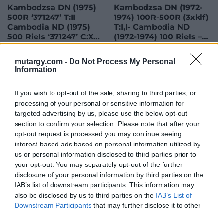
Kambodzsa DN (1975)
Kambodzsa DN (1972-
500R ‘371247’ T:II
1974) 100R-500R (3xklf)
Cambodia ND (1975)
T:I,I- Cambodia ND
500 Riels ‘371247’ C:XF
(1972-1974) 100 Riels –
Krause P#16b
500 Riels (3xdiff)
C:UNC,AU Krause P#8,
mutargy.com -
Do Not Process My Personal
Kambodzsa DN (1975) 500R
Kambodzsa DN (1972-1974)
#15-16
Information
'371247' T:II Cambodia ND
100R-500R (3xklf) T:I,I-
(1975) 500 Riels '371247' C:XF
Cambodia ND (1972-1974)
Krause P#16b<a
100 Riels - 500 Riels (3xdiff)
If you wish to opt-out of the sale, sharing to third parties, or
Kikiáltási ár:
800
Ft
Kikiáltási ár:
2 000
Ft
href="https://www.darabanth.com/hu/gyorsarveres/425/kateg
C:UNC,AU Krause P#8, #15-
processing of your personal or sensitive information for
Aukció:
425. Gyorsárverés
Aukció:
425. Gyorsárverés
bankjegyek~1500014/Kambodzsa-
16<a
targeted advertising by us, please use the below opt-out
Aukció időpontja: 2022-09-
Aukció időpontja: 2022-09-
DN-1975-500R-371247-TII-
href="https://www.darabanth.
section to confirm your selection. Please note that after your
08 19:00
08 19:00
Cambodia-ND-197
bankjegyek~1500014/Kambodz
opt-out request is processed you may continue seeing
D
interest-based ads based on personal information utilized by
MEGTEKINTEM
MEGTEKINTEM
us or personal information disclosed to third parties prior to
your opt-out. You may separately opt-out of the further
disclosure of your personal information by third parties on the
IAB’s list of downstream participants. This information may
also be disclosed by us to third parties on the
IAB’s List of
Downstream Participants
that may further disclose it to other
third parties.