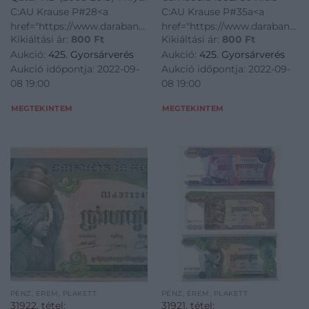
C:AU Krause P#28<a
C:AU Krause P#35a<a
href="https://www.darabanth.com/hu/gyorsarveres/425/kateg
href="https://www.darabanth.
Kikiáltási ár:
800
Ft
Kikiáltási ár:
800
Ft
bankjegyek~1500014/Katar-
bankjegyek~1500014/Kambodz
Aukció:
425. Gyorsárverés
Aukció:
425. Gyorsárverés
DN-2008-2015-1R-TI--Qatar-
1992-50R-TI--Cambodia-
Aukció időpontja: 2022-09-
Aukció időpontja: 2022-09-
ND-2008-2015-1-Riyal-CAU-
1992-50-Riels-CAU-Krause-
08 19:00
08 19:00
Krause-P2328
P2335a~II2626843/?ut
MEGTEKINTEM
MEGTEKINTEM
PÉNZ, ÉREM, PLAKETT
PÉNZ, ÉREM, PLAKETT
31922. tétel:
31921. tétel: