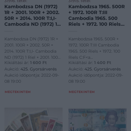
31916. tétel:
31915. tétel:
Kambodzsa DN (1972)
Kambodzsa 1965. 500R
1R + 2001. 100R + 2002.
+ 1972. 100R T:III
50R + 2014. 100R T:I,I-
Cambodia 1965. 500
Cambodia ND (1972) 1
Riels + 1972. 100 Riels
Riel + 2001. 100 Riels +
C:F
2002. 50 Riels + 2014.
Kambodzsa DN (1972) 1R +
Kambodzsa 1965. 500R +
100 Riels C:UNC,AU
2001. 100R + 2002. 50R +
1972. 100R T:III Cambodia
2014. 100R T:I,I- Cambodia
1965. 500 Riels + 1972. 100
ND (1972) 1 Riel + 2001. 100
Riels C:F<a
Kikiáltási ár:
1 600
Ft
Kikiáltási ár:
1 400
Ft
Riels + 2002. 50 Riels + 2014.
href="https://www.darabanth.
Aukció:
425. Gyorsárverés
Aukció:
425. Gyorsárverés
100 Riels C:UNC,AU<a
bankjegyek~1500014/Kambodz
Aukció időpontja: 2022-09-
Aukció időpontja: 2022-09-
href="https://www.darabanth.com/hu/gyorsarveres/425/kateg
1965-500R-plus-1972-100R-
08 19:00
08 19:00
bankjeg
TIII-Cambodia-1965-500
MEGTEKINTEM
MEGTEKINTEM