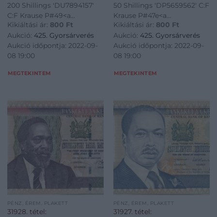
200 Shillings 'DU7894157'
50 Shillings 'DP5659562' C:F
C:F Krause P#49<a
Krause P#47e<a
Kikiáltási ár:
800
Ft
Kikiáltási ár:
800
Ft
href="https://www.darabanth.com/hu/gyorsarveres/425/kateg
href="https://www.darabanth.
Aukció:
425. Gyorsárverés
Aukció:
425. Gyorsárverés
bankjegyek~1500014/Kenya-
bankjegyek~1500014/Kenya-
Aukció időpontja: 2022-09-
Aukció időpontja: 2022-09-
2010-200Sh-DU7894157-TIII--
2010-50Sh-DP5659562-TIII--
08 19:00
08 19:00
Kenya-2010-200-Shill
Kenya-2010-50-Shilling
MEGTEKINTEM
MEGTEKINTEM
PÉNZ, ÉREM, PLAKETT
PÉNZ, ÉREM, PLAKETT
31928. tétel:
31927. tétel: