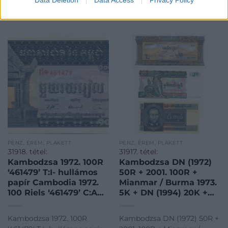
MEGTEKINTEM
MEGTEKINTEM
PÉNZ, ÉREM, PLAKETT
PÉNZ, ÉREM, PLAKETT
31918. tétel:
31917. tétel:
Kambodzsa 1972. 100R
Kambodzsa DN (1972)
‘461479’ T:I- hullámos
50R + 2001. 100R +
papír Cambodia 1972.
Mianmar / Burma 1973.
100 Riels ‘461479’ C:AU
5K + DN (1994) 20K +
wavy paper Krause
DN (1997) 5K T:I,I- az
P#12
egyiken folt Cambodia
Kambodzsa 1972. 100R
Kambodzsa DN (1972) 50R +
ND (1972) 50 Riels +