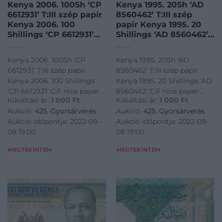
Kenya 2006. 100Sh ‘CP
Kenya 1995. 20Sh ‘AD
6612931’ T:III szép papír
8560462’ T:III szép
Kenya 2006. 100
papír Kenya 1995. 20
Shillings ‘CP 6612931’
Shillings ‘AD 8560462’
C:F nice paper Krause
C:F nice paper Krause
P#48
P#32
Kenya 2006. 100Sh 'CP
Kenya 1995. 20Sh 'AD
6612931' T:III szép papír
8560462' T:III szép papír
Kenya 2006. 100 Shillings
Kenya 1995. 20 Shillings 'AD
'CP 6612931' C:F nice paper
8560462' C:F nice paper
Kikiáltási ár:
1 000
Ft
Kikiáltási ár:
1 000
Ft
Krause P#48<a
Krause P#32<a
Aukció:
425. Gyorsárverés
Aukció:
425. Gyorsárverés
href="https://www.darabanth.com/hu/gyorsarveres/425/kateg
href="https://www.darabanth.
Aukció időpontja: 2022-09-
Aukció időpontja: 2022-09-
bankjegyek~1500014/Kenya-
bankjegyek~1500014/Kenya-
08 19:00
08 19:00
2006-100Sh-CP-6612931-TI
1995-20Sh-AD-8560462-TIII-
MEGTEKINTEM
MEGTEKINTEM