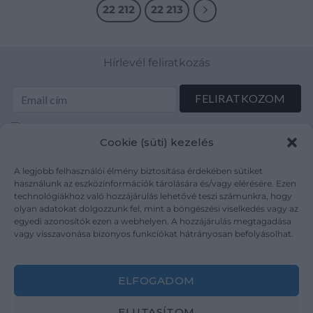
22 212
22 213
Hírlevél feliratkozás
Elolvastam és elfogadom az Adatkezelési tájékoztatót:
Cookie (süti) kezelés
mutargy.com/adatkezelesi-tajekoztato/
A legjobb felhasználói élmény biztosítása érdekében sütiket
Rólunk
Áraink
használunk az eszközinformációk tárolására és/vagy elérésére. Ezen
technológiákhoz való hozzájárulás lehetővé teszi számunkra, hogy
Médiaajánlat
ÁSZF
olyan adatokat dolgozzunk fel, mint a böngészési viselkedés vagy az
Karrier
Adatvédelem
egyedi azonosítók ezen a webhelyen. A hozzájárulás megtagadása
Kapcsolat
Impresszum
vagy visszavonása bizonyos funkciókat hátrányosan befolyásolhat.
Kövesse a műtárgy.com-ot
ELFOGADOM
ELUTASÍTOM