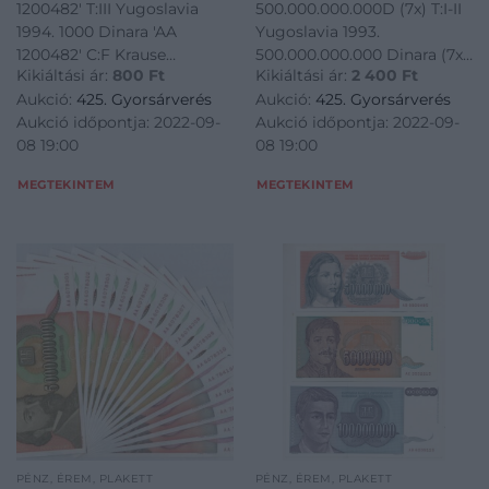
1200482' T:III Yugoslavia
500.000.000.000D (7x) T:I-II
1994. 1000 Dinara 'AA
Yugoslavia 1993.
1200482' C:F Krause
500.000.000.000 Dinara (7x)
Kikiáltási ár:
800
Ft
Kikiáltási ár:
2 400
Ft
P#140<a
C:UNC-XF Krause P#137<a
Aukció:
425. Gyorsárverés
Aukció:
425. Gyorsárverés
href="https://www.darabanth.com/hu/gyorsarveres/425/kateg
href="https://www.darabanth.
Aukció időpontja: 2022-09-
Aukció időpontja: 2022-09-
bankjegyek~1500014/Jugoszlavia-
bankjegyek~1500014/Jugoszlav
08 19:00
08 19:00
1994-1000D-AA-1200482-TIII-
1993-500000000000D
Yug
MEGTEKINTEM
MEGTEKINTEM
PÉNZ, ÉREM, PLAKETT
PÉNZ, ÉREM, PLAKETT