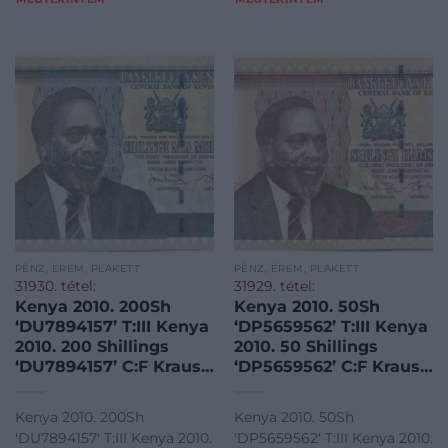
href="https://www.darabant
PÉNZ, ÉREM, PLAKETT
PÉNZ, ÉREM, PLAKETT
31930. tétel:
31929. tétel:
Kenya 2010. 200Sh
Kenya 2010. 50Sh
‘DU7894157’ T:III Kenya
‘DP5659562’ T:III Kenya
2010. 200 Shillings
2010. 50 Shillings
‘DU7894157’ C:F Krause
‘DP5659562’ C:F Krause
P#49
P#47e
Kenya 2010. 200Sh
Kenya 2010. 50Sh
'DU7894157' T:III Kenya 2010.
'DP5659562' T:III Kenya 2010.