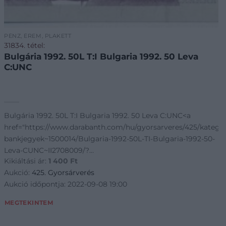
PÉNZ, ÉREM, PLAKETT
31834. tétel:
Bulgária 1992. 50L T:I Bulgaria 1992. 50 Leva
C:UNC
Bulgária 1992. 50L T:I Bulgaria 1992. 50 Leva C:UNC<a
href="https://www.darabanth.com/hu/gyorsarveres/425/katego
riak~Numizmatika/Kulfoldi-
bankjegyek~1500014/Bulgaria-1992-50L-TI-Bulgaria-1992-50-
Leva-CUNC~II2708009/?
Kikiáltási ár:
1 400
Ft
utm_source=affiliate&utm_medium=m
Aukció:
425. Gyorsárverés
Aukció időpontja: 2022-09-08 19:00
MEGTEKINTEM