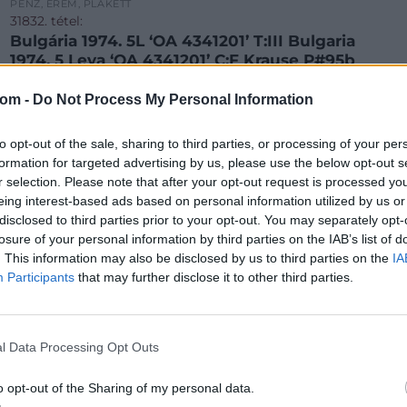
PÉNZ, ÉREM, PLAKETT
31832. tétel:
Bulgária 1974. 5L ‘OA 4341201’ T:III Bulgaria
1974. 5 Leva ‘OA 4341201’ C:F Krause P#95b
com -
Do Not Process My Personal Information
Bulgária 1974. 5L 'OA 4341201' T:III Bulgaria 1974. 5 Leva 'OA
to opt-out of the sale, sharing to third parties, or processing of your per
4341201' C:F Krause P#95b<a
formation for targeted advertising by us, please use the below opt-out s
oriak~Numizmatika/Kulfoldi-
href="https://www.darabanth.com/hu/gyorsarveres/425/katego
r selection. Please note that after your opt-out request is processed y
bankjegyek~1500014/Bulgaria-1974-5L-OA-4341201-TIII--
eing interest-based ads based on personal information utilized by us or
Kikiáltási ár:
800
Ft
Bulgaria-1974-5-Lev
disclosed to third parties prior to your opt-out. You may separately opt-
Aukció:
425. Gyorsárverés
losure of your personal information by third parties on the IAB’s list of
Aukció időpontja: 2022-09-08 19:00
. This information may also be disclosed by us to third parties on the
IA
Participants
that may further disclose it to other third parties.
MEGTEKINTEM
l Data Processing Opt Outs
o opt-out of the Sharing of my personal data.