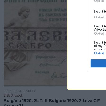
Opted 
I want t
Opted 
I want 
Advertis
Opted 
I want t
of my P
was col
Opted 
PÉNZ, ÉREM, PLAKETT
31830. tétel:
Bulgária 1920. 2L T:III Bulgaria 1920. 2 Leva C:F
Krause 31