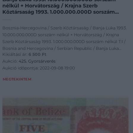
nélkül + Horvátország / Krajna Szerb
Köztársaság 1993. 1.000.000.000D sorszám
nélkül T:I / Bosnia and Hercegovina / Serbian
Republic / Banja Luka 1993.
Bosznia-Hercegovina / Szerb Köztársaság / Banja Luka 1993.
10.000.000.000D sorszám nélkül + Horvátország / Krajna
riak~Numizmatika/Kulfoldi-
Szerb Köztársaság 1993. 1.000.000.000D sorszám nélkül T:I /
Bosnia and Hercegovina / Serbian Republic / Banja Luka
Kikiáltási ár:
6 500
Ft
1993. 10.000.000.000 Dinar
Aukció:
425. Gyorsárverés
Aukció időpontja: 2022-09-08 19:00
MEGTEKINTEM