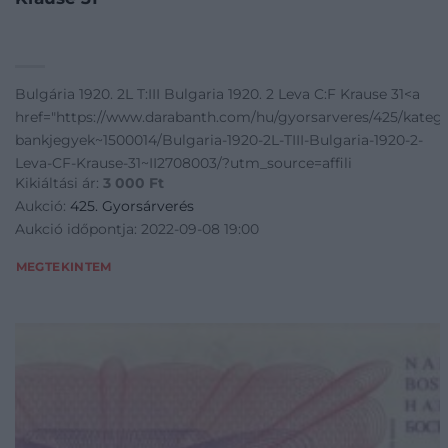
Bulgária 1920. 2L T:III Bulgaria 1920. 2 Leva C:F Krause 31<a
href="https://www.darabanth.com/hu/gyorsarveres/425/kateg
bankjegyek~1500014/Bulgaria-1920-2L-TIII-Bulgaria-1920-2-
Leva-CF-Krause-31~II2708003/?utm_source=affili
Kikiáltási ár:
3 000
Ft
Aukció:
425. Gyorsárverés
Aukció időpontja: 2022-09-08 19:00
MEGTEKINTEM