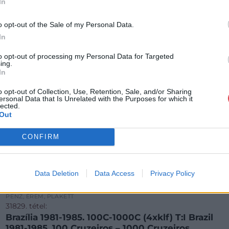
In
o opt-out of the Sale of my Personal Data.
In
to opt-out of processing my Personal Data for Targeted
ing.
In
o opt-out of Collection, Use, Retention, Sale, and/or Sharing
ersonal Data that Is Unrelated with the Purposes for which it
lected.
Out
CONFIRM
Data Deletion
Data Access
Privacy Policy
PÉNZ, ÉREM, PLAKETT
31829. tétel:
Brazília 1981-1985. 100C-1000C (4xklf) T:I Brazil
1981-1985. 100 Cruzeiros – 1000 Cruzeiros