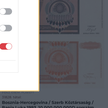
PÉNZ, ÉREM, PLAKETT
31828. tétel:
Bosznia-Hercegovina / Szerb Köztársaság /
Banja Luka 1993. 10.000.000.000D sorszám