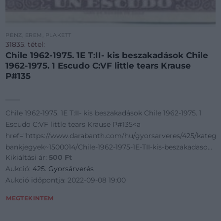
PÉNZ, ÉREM, PLAKETT
31835. tétel:
Chile 1962-1975. 1E T:II- kis beszakadások Chile
1962-1975. 1 Escudo C:VF little tears Krause
P#135
Chile 1962-1975. 1E T:II- kis beszakadások Chile 1962-1975. 1
Escudo C:VF little tears Krause P#135<a
href="https://www.darabanth.com/hu/gyorsarveres/425/katego
oriak~Numizmatika/Kulfoldi-
bankjegyek~1500014/Chile-1962-1975-1E-TII-kis-beszakadasok-
Kikiáltási ár:
500
Ft
Chil
Aukció:
425. Gyorsárverés
Aukció időpontja: 2022-09-08 19:00
MEGTEKINTEM