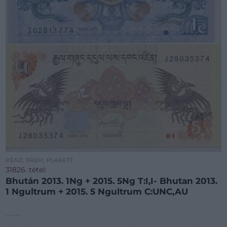
PÉNZ, ÉREM, PLAKETT
31826. tétel:
Bhután 2013. 1Ng + 2015. 5Ng T:I,I- Bhutan 2013.
1 Ngultrum + 2015. 5 Ngultrum C:UNC,AU