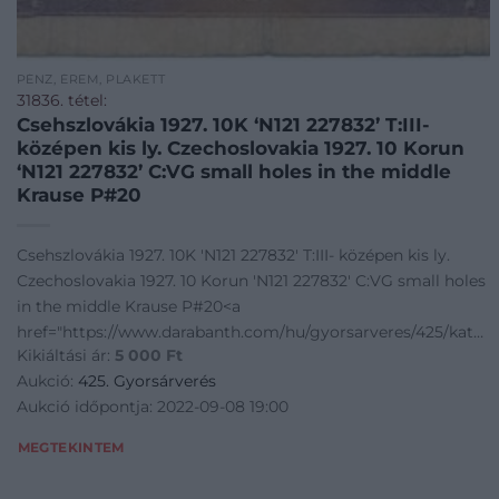
PÉNZ, ÉREM, PLAKETT
31836. tétel:
Csehszlovákia 1927. 10K ‘N121 227832’ T:III-
középen kis ly. Czechoslovakia 1927. 10 Korun
‘N121 227832’ C:VG small holes in the middle
Krause P#20
Csehszlovákia 1927. 10K 'N121 227832' T:III- középen kis ly.
Czechoslovakia 1927. 10 Korun 'N121 227832' C:VG small holes
in the middle Krause P#20<a
href="https://www.darabanth.com/hu/gyorsarveres/425/kateg
Kikiáltási ár:
5 000
Ft
bankjegyek~1500
Aukció:
425. Gyorsárverés
Aukció időpontja: 2022-09-08 19:00
MEGTEKINTEM