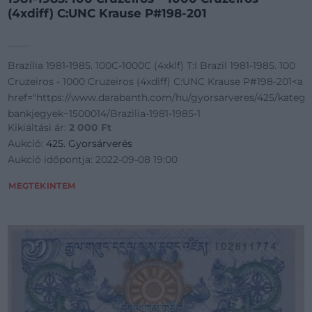
(4xdiff) C:UNC Krause P#198-201
Brazília 1981-1985. 100C-1000C (4xklf) T:I Brazil 1981-1985. 100
oriak~Numizmatika/Kulfoldi-
Cruzeiros - 1000 Cruzeiros (4xdiff) C:UNC Krause P#198-201<a
href="https://www.darabanth.com/hu/gyorsarveres/425/katego
bankjegyek~1500014/Brazilia-1981-1985-1
Kikiáltási ár:
2 000
Ft
Aukció:
425. Gyorsárverés
Aukció időpontja: 2022-09-08 19:00
MEGTEKINTEM