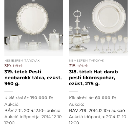
NEMESFÉM TÁRGYAK
NEMESFÉM TÁRGYAK
319. tétel:
318. tétel:
319. tétel: Pesti
318. tétel: Hat darab
neobarokk tálca, ezüst,
pesti likőröspohár,
960 g.
ezüst, 275 g.
Kikiáltási ár:
190 000
Ft
Kikiáltási ár:
60 000
Ft
Aukció:
Aukció:
BÁV ZRt. 2014.12.10-i aukció
BÁV ZRt. 2014.12.10-i aukció
Aukció időpontja: 2014-12-10
Aukció időpontja: 2014-12-10
12:00
12:00