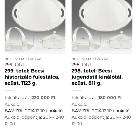
NEMESFÉM TÁRGYAK
NEMESFÉM TÁRGYAK
299. tétel:
298. tétel:
299. tétel: Bécsi
298. tétel: Bécsi
historizáló fülestálca,
jugendstil kínálótál,
ezüst, 1123 g.
ezüst, 811 g.
Kikiáltási ár:
220 000
Ft
Kikiáltási ár:
180 000
Ft
Aukció:
Aukció:
BÁV ZRt. 2014.12.10-i aukció
BÁV ZRt. 2014.12.10-i aukció
Aukció időpontja: 2014-12-10
Aukció időpontja: 2014-12-10
12:00
12:00