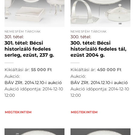
NEMESFÉM TÁRGYAK
NEMESFÉM TÁRGYAK
301. tétel:
300. tétel:
301. tétel: Bécsi
300. tétel: Bécsi
historizáló fedeles
historizáló fedeles tál,
serleg, ezüst, 237 g.
ezüst 2004 g.
Kikiáltási ár:
55 000
Ft
Kikiáltási ár:
450 000
Ft
Aukció:
Aukció:
BÁV ZRt. 2014.12.10-i aukció
BÁV ZRt. 2014.12.10-i aukció
Aukció időpontja: 2014-12-10
Aukció időpontja: 2014-12-10
12:00
12:00
MEGTEKINTEM
MEGTEKINTEM