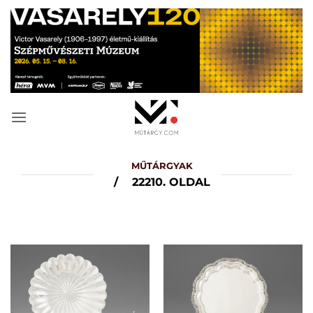
Skip
to
content
MŰTÁRGYAK
/
22210. OLDAL