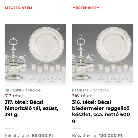
MEGTEKINTEM
MEGTEKINTEM
NEMESFÉM TÁRGYAK
NEMESFÉM TÁRGYAK
317. tétel:
316. tétel:
317. tétel: Bécsi
316. tétel: Bécsi
historizáló tál, ezüst,
biedermeier reggeliző
391 g.
készlet, cca. nettó 600
g.
Kikiáltási ár:
85 000
Ft
Kikiáltási ár:
120 000
Ft