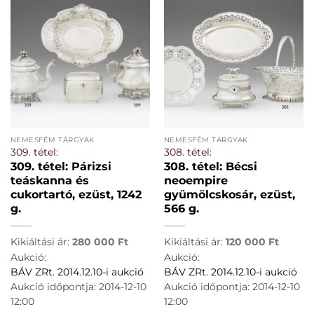
NEMESFÉM TÁRGYAK
NEMESFÉM TÁRGYAK
309. tétel:
308. tétel:
309. tétel: Párizsi
308. tétel: Bécsi
teáskanna és
neoempire
cukortartó, ezüst, 1242
gyümölcskosár, ezüst,
g.
566 g.
Kikiáltási ár:
280 000
Ft
Kikiáltási ár:
120 000
Ft
Aukció:
Aukció:
BÁV ZRt. 2014.12.10-i aukció
BÁV ZRt. 2014.12.10-i aukció
Aukció időpontja: 2014-12-10
Aukció időpontja: 2014-12-10
12:00
12:00