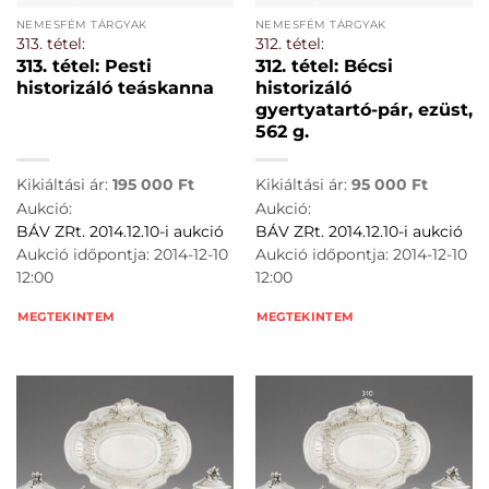
NEMESFÉM TÁRGYAK
NEMESFÉM TÁRGYAK
313. tétel:
312. tétel:
313. tétel: Pesti
312. tétel: Bécsi
historizáló teáskanna
historizáló
gyertyatartó-pár, ezüst,
562 g.
Kikiáltási ár:
195 000
Ft
Kikiáltási ár:
95 000
Ft
Aukció:
Aukció:
BÁV ZRt. 2014.12.10-i aukció
BÁV ZRt. 2014.12.10-i aukció
Aukció időpontja: 2014-12-10
Aukció időpontja: 2014-12-10
12:00
12:00
MEGTEKINTEM
MEGTEKINTEM