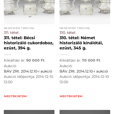
NEMESFÉM TÁRGYAK
NEMESFÉM TÁRGYAK
311. tétel:
310. tétel:
311. tétel: Bécsi
310. tétel: Német
historizáló cukordoboz,
historizáló kínálótál,
ezüst, 394 g.
ezüst, 345 g.
Kikiáltási ár:
90 000
Ft
Kikiáltási ár:
70 000
Ft
Aukció:
Aukció:
BÁV ZRt. 2014.12.10-i aukció
BÁV ZRt. 2014.12.10-i aukció
Aukció időpontja: 2014-12-10
Aukció időpontja: 2014-12-10
12:00
12:00
MEGTEKINTEM
MEGTEKINTEM