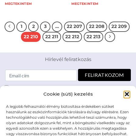
MEGTEKINTEM
MEGTEKINTEM
1
2
3
…
22 207
22 208
22 209
22 210
22 211
22 212
22 213
Hírlevél feliratkozás
Elolvastam és elfogadom az Adatkezelési tájékoztatót:
Cookie (süti) kezelés
mutargy.com/adatkezelesi-tajekoztato/
A legjobb felhasználói élmény biztosítása érdekében sütiket
Rólunk
Áraink
használunk az eszközinformációk tárolására és/vagy elérésére. Ezen
technológiákhoz való hozzájárulás lehetővé teszi számunkra, hogy
Médiaajánlat
ÁSZF
olyan adatokat dolgozzunk fel, mint a böngészési viselkedés vagy az
Karrier
Adatvédelem
egyedi azonosítók ezen a webhelyen. A hozzájárulás megtagadása
Kapcsolat
Impresszum
vagy visszavonása bizonyos funkciókat hátrányosan befolyásolhat.