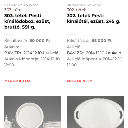
NEMESFÉM TÁRGYAK
NEMESFÉM TÁRGYAK
303. tétel:
302. tétel:
303. tétel: Pesti
302. tétel: Pesti
kínálódoboz, ezüst,
kínálótál, ezüst, 245 g.
bruttó, 591 g.
Kikiáltási ár:
80 000
Ft
Kikiáltási ár:
55 000
Ft
Aukció:
Aukció:
BÁV ZRt. 2014.12.10-i aukció
BÁV ZRt. 2014.12.10-i aukció
Aukció időpontja: 2014-12-10
Aukció időpontja: 2014-12-10
12:00
12:00
MEGTEKINTEM
MEGTEKINTEM