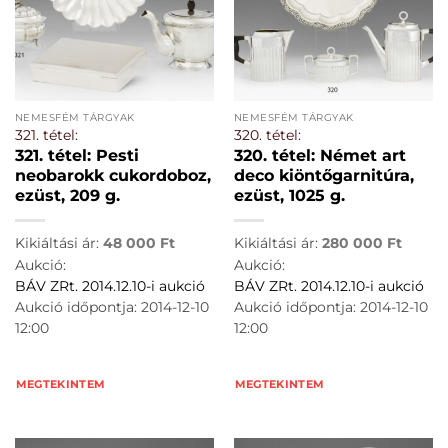
NEMESFÉM TÁRGYAK
NEMESFÉM TÁRGYAK
321. tétel:
320. tétel:
321. tétel: Pesti
320. tétel: Német art
neobarokk cukordoboz,
deco kiöntőgarnitúra,
ezüst, 209 g.
ezüst, 1025 g.
Kikiáltási ár:
48 000
Ft
Kikiáltási ár:
280 000
Ft
Aukció:
Aukció:
BÁV ZRt. 2014.12.10-i aukció
BÁV ZRt. 2014.12.10-i aukció
Aukció időpontja: 2014-12-10
Aukció időpontja: 2014-12-10
12:00
12:00
MEGTEKINTEM
MEGTEKINTEM