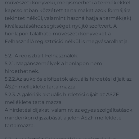
művészeti könyvek), megismerheti a termékekkel
kapcsolatban közzétett tartalmakat azok formájára
tekintet nélkül, valamint használhatja a termék(ek)
kiválasztásához segítséget nyújtó szoftvert. A
honlapon található művészeti könyveket a
Felhasználó regisztráció nélkül is megvásárolhatja.
5.2. A regisztrált Felhasználók:
5.2.1. Magánszemélyek a honlapon nem
hirdethetnek.
5.2.2.Az aukciós előfizetők aktuális hirdetési díjait az
ÁSZF melléklete tartalmazza.
5.2.3. A galériák aktuális hirdetési díjait az ÁSZF
melléklete tartalmazza.
A hirdetési díjakat, valamint az egyes szolgáltatások
mindenkori díjszabását a jelen ÁSZF melléklete
tartalmazza.