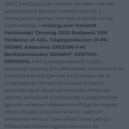
ÁSZF) a Műtárgy.com domain név alatt működő
szolgáltatások igénybe vételére irányuló, a
műtárgy.com domain név alatt működő honlap
Üzemeltetője, a
műtárgy.com Korlátolt
Felelősségű Társaság (1025 Budapest, 1025
Törökvész út 42/a., Cégjegyzékszám: 01-09-
955386; Adószáma: 23152098-2-41;
Bankszámlaszám: 12042847- 02167470-
00100002),
mint a szolgáltatásokat nyújtó
gazdasági társaság (a továbbiakban: Üzemeltető) és
a szolgáltatásokat igénybe vevő felhasználó (a
továbbiakban Felhasználó) között létrejövő
szerződés olyan általános szerződési feltételeit
jelentik, amelyeket a Felhasználó a szolgáltatások
igénybe vételével kifejezetten elfogad és magára
nézve kötelező erejűnek ismer el, valamint
amelyeket mind az Üzemeltető, mind pedig a
Felhasználó köteles figyelembe venni és