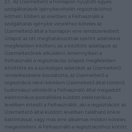
2.1. Az Üzemeltető a honlapon nyújtott egyes
szolgáltatások igénybevételét regisztrációhoz
kötheti. Ebben az esetben a Felhasználó a
szolgáltatás igénybe vételéhez köteles az
Üzemeltető által a honlapon erre rendszeresített
űrlapot az ott meghatározottak szerint adatokkal
megfelelően kitölteni, és a kitöltött adatlapot az
Üzemeltetőnek elküldeni. Amennyiben a
Felhasználó a regisztrációs űrlapot megfelelően
kitöltötte és a szükséges adatokat az Üzemeltető
rendelkezésére bocsátotta, az Üzemeltető a
regisztráció iránti kérelem Üzemeltető által történő
tudomásul vételéről a Felhasználó által megadott
elektronikus postafiókra küldött elektronikus
levélben értesíti a Felhasználót, aki a regisztrációt az
Üzemeltető által küldött levélben található linkre
kattintással, vagy más erre alkalmas módon köteles
megerősíteni. A Felhasználó a regisztrációhoz kötött