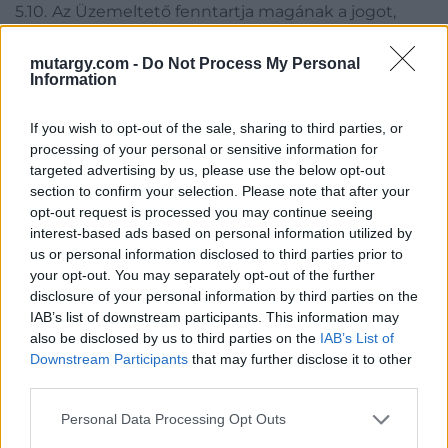
5.10.
Az Üzemeltető fenntartja magának a jogot,
hogy az 3 évnél régebbi hirdetéseket törölje vagy
archiválja a releváns tartalom megőrzése
mutargy.com -
Do Not Process My Personal
Information
érdekében.
If you wish to opt-out of the sale, sharing to third parties, or
5.11. Az Üzemeltető fenntartja magának a jogot,
processing of your personal or sensitive information for
hogy regisztrációkat indokolás nélkül visszavonjon,
targeted advertising by us, please use the below opt-out
és erről a Felhasználót e-mailben értesítse.
section to confirm your selection. Please note that after your
opt-out request is processed you may continue seeing
5.12. Az Üzemeltető a szolgáltatás nyújtásának,
interest-based ads based on personal information utilized by
illetve az azzal kapcsolatos követelések
us or personal information disclosed to third parties prior to
your opt-out. You may separately opt-out of the further
érvényesítése céljából kezeli a Felhasználók
disclosure of your personal information by third parties on the
személyes adatait, azonban kizárólag az ahhoz
IAB’s list of downstream participants. This information may
szükséges mértékben és ideig. Az Üzemeltető
also be disclosed by us to third parties on the
IAB’s List of
kezeli továbbá azokat a személyes adatokat,
Downstream Participants
that may further disclose it to other
amelyek a szolgáltatás nyújtásához technikailag
third parties.
feltétlenül szükségesek. Az Üzemeltető
Personal Data Processing Opt Outs
haladéktalanul törli a személyes adatokat, ha az