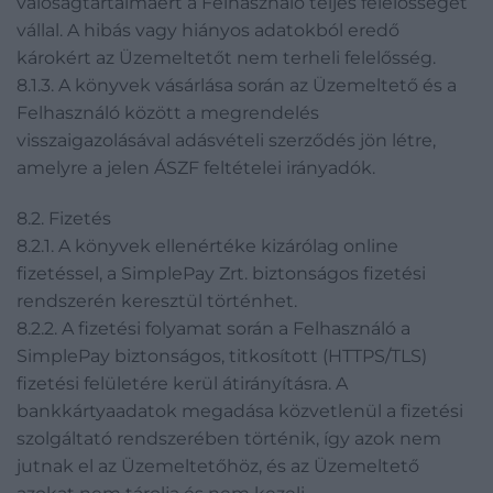
valóságtartalmáért a Felhasználó teljes felelősséget
vállal. A hibás vagy hiányos adatokból eredő
károkért az Üzemeltetőt nem terheli felelősség.
8.1.3. A könyvek vásárlása során az Üzemeltető és a
Felhasználó között a megrendelés
visszaigazolásával adásvételi szerződés jön létre,
amelyre a jelen ÁSZF feltételei irányadók.
8.2. Fizetés
8.2.1. A könyvek ellenértéke kizárólag online
fizetéssel, a SimplePay Zrt. biztonságos fizetési
rendszerén keresztül történhet.
8.2.2. A fizetési folyamat során a Felhasználó a
SimplePay biztonságos, titkosított (HTTPS/TLS)
fizetési felületére kerül átirányításra. A
bankkártyaadatok megadása közvetlenül a fizetési
szolgáltató rendszerében történik, így azok nem
jutnak el az Üzemeltetőhöz, és az Üzemeltető