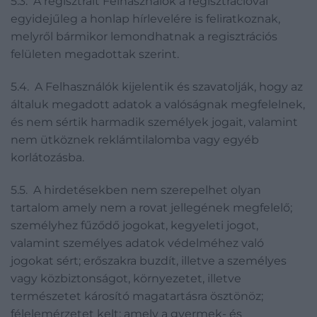
5.3. A regisztrált Felhasználók a regisztrációval
egyidejűleg a honlap hírlevelére is feliratkoznak,
melyről bármikor lemondhatnak a regisztrációs
felületen megadottak szerint.
5.4. A Felhasználók kijelentik és szavatolják, hogy az
általuk megadott adatok a valóságnak megfelelnek,
és nem sértik harmadik személyek jogait, valamint
nem ütköznek reklámtilalomba vagy egyéb
korlátozásba.
5.5. A hirdetésekben nem szerepelhet olyan
tartalom amely nem a rovat jellegének megfelelő;
személyhez fűződő jogokat, kegyeleti jogot,
valamint személyes adatok védelméhez való
jogokat sért; erőszakra buzdít, illetve a személyes
vagy közbiztonságot, környezetet, illetve
természetet károsító magatartásra ösztönöz;
félelemérzetet kelt; amely a gyermek- és