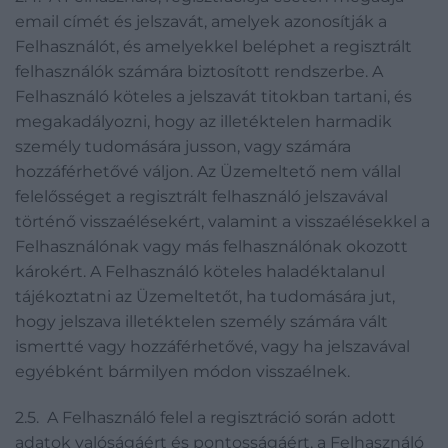
email címét és jelszavát, amelyek azonosítják a
Felhasználót, és amelyekkel beléphet a regisztrált
felhasználók számára biztosított rendszerbe. A
Felhasználó köteles a jelszavát titokban tartani, és
megakadályozni, hogy az illetéktelen harmadik
személy tudomására jusson, vagy számára
hozzáférhetővé váljon. Az Üzemeltető nem vállal
felelősséget a regisztrált felhasználó jelszavával
történő visszaélésekért, valamint a visszaélésekkel a
Felhasználónak vagy más felhasználónak okozott
károkért. A Felhasználó köteles haladéktalanul
tájékoztatni az Üzemeltetőt, ha tudomására jut,
hogy jelszava illetéktelen személy számára vált
ismertté vagy hozzáférhetővé, vagy ha jelszavával
egyébként bármilyen módon visszaélnek.
2.5. A Felhasználó felel a regisztráció során adott
adatok valóságáért és pontosságáért, a Felhasználó