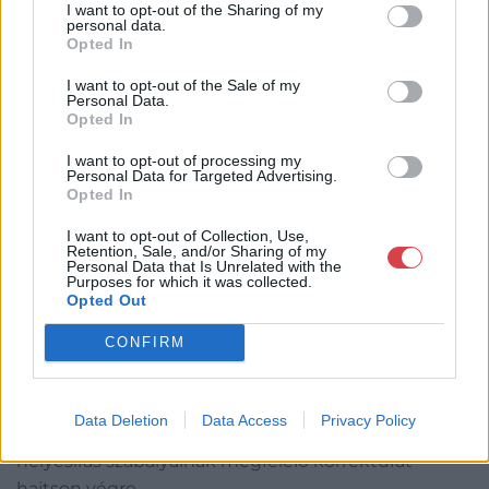
adatkezelési cél megszűnt.
I want to opt-out of the Sharing of my
personal data.
Opted In
6. A honlapon szereplő műtárgyak
I want to opt-out of the Sale of my
Personal Data.
6.1. Az Üzemeltető nem vállal felelősséget a
Opted In
műtárgyakkal kapcsolatban a honlapon feltüntetett
információk és adatok, műszaki paraméterek és
I want to opt-out of processing my
Personal Data for Targeted Advertising.
egyéb jellemzők valóságáért és pontosságáért. Az
Opted In
Üzemeltetőt nem terheli annak kötelezettsége,
I want to opt-out of Collection, Use,
hogy a műtárgyak eredetiségét vizsgálja, azonban
Retention, Sale, and/or Sharing of my
Personal Data that Is Unrelated with the
fenntartja magának a jogot, hogy a honlapról
Purposes for which it was collected.
eltávolítsa a jelen ÁSZF-be ütköző hirdetéseket,
Opted Out
illetve a lopott, hamis, illetve nem odaillő
CONFIRM
műtárgyakat, tartalmakat. Az eltávolítás esetén az
Üzemeltető a kifizetett díjak időben arányos részét
visszautalja a Felhasználó részére. Az Üzemeltető
Data Deletion
Data Access
Privacy Policy
fenntartja a jogot, hogy a hirdetéseken a magyar
helyesírás szabályainak megfelelő korrektúrát
hajtson végre.