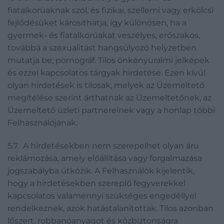
fiatalkorúaknak szól, és fizikai, szellemi vagy erkölcsi
fejlődésüket károsíthatja, így különösen, ha a
gyermek- és fiatalkorúakat veszélyes, erőszakos,
továbbá a szexualitást hangsúlyozó helyzetben
mutatja be; pornográf. Tilos önkényuralmi jelképek
és ezzel kapcsolatos tárgyak hirdetése. Ezen kívül
olyan hirdetések is tilosak, melyek az Üzemeltető
megítélése szerint árthatnak az Üzemeltetőnek, az
Üzemeltető üzleti partnereinek vagy a honlap többi
Felhasználójának.
5.7. A hirdetésekben nem szerepelhet olyan áru
reklámozása, amely előállítása vagy forgalmazása
jogszabályba ütközik. A Felhasználók kijelentik,
hogy a hirdetésekben szereplő fegyverekkel
kapcsolatos valamennyi szükséges engedéllyel
rendelkeznek, azok hatástalanítottak. Tilos azonban
lőszert, robbanóanyagot és közbiztonságra