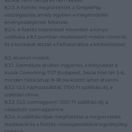
azokat nem tárolja és nem kezeli.
8.2.3. A fizetés megtörténtét a SimplePay
visszaigazolja, amely egyben a megrendelés
érvényességének feltétele.
8.2.4. A fizetés teljesítését követően a könyv
szállítása a 8.3 pontban részletezett módon történik,
és a kockázat átszáll a Felhasználóra a kézbesítéssel.
8.3. Átvételi módok
8.3.1. Személyes átvétel: ingyenes, a könyveket a
Kubik Coworking, 1137 Budapest, Jászai Mari tér 5-6.,
minden hétköznap 8-18 óra között lehet átvenni.
8.3.2. GLS házhozszállítás: 1700 Ft szállítási díj, a
szállítási címre.
8.3.3. GLS csomagpont: 1200 Ft szállítási díj, a
választott csomagpontra.
8.3.4. A szállítási díjak megfizetése a megrendelés
leadásával és a fizetés visszaigazolásával egyidejűleg
történik.