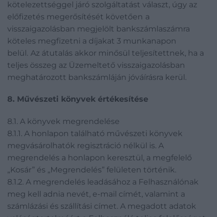
kötelezettséggel járó szolgáltatást választ, úgy az
előfizetés megerősítését követően
a
visszaigazolásban megjelölt bankszámlaszámra
köteles megfizetni a díjakat 3 munkanapon
belül.
Az átutalás akkor minősül teljesítettnek, ha a
teljes összeg az Üzemeltető visszaigazolásban
meghatározott bankszámláján jóváírásra kerül.
8. Művészeti könyvek értékesítése
8.1. A könyvek megrendelése
8.1.1. A honlapon található művészeti könyvek
megvásárolhatók regisztráció nélkül is. A
megrendelés a honlapon keresztül, a megfelelő
„Kosár” és „Megrendelés” felületen történik.
8.1.2. A megrendelés leadásához a Felhasználónak
meg kell adnia nevét, e-mail címét, valamint a
számlázási és szállítási címet. A megadott adatok