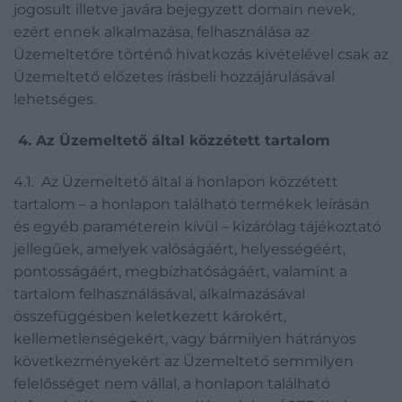
jogosult illetve javára bejegyzett domain nevek,
ezért ennek alkalmazása, felhasználása az
Üzemeltetőre történő hivatkozás kivételével csak az
Üzemeltető előzetes írásbeli hozzájárulásával
lehetséges.
4.
Az Üzemeltető által közzétett tartalom
4.1. Az Üzemeltető által a honlapon közzétett
tartalom – a honlapon található termékek leírásán
és egyéb paraméterein kívül – kizárólag tájékoztató
jellegűek, amelyek valóságáért, helyességéért,
pontosságáért, megbízhatóságáért, valamint a
tartalom felhasználásával, alkalmazásával
összefüggésben keletkezett károkért,
kellemetlenségekért, vagy bármilyen hátrányos
következményekért az Üzemeltető semmilyen
felelősséget nem vállal, a honlapon található