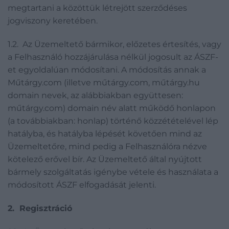
megtartani a közöttük létrejött szerződéses
jogviszony keretében.
1.2. Az Üzemeltető bármikor, előzetes értesítés, vagy
a Felhasználó hozzájárulása nélkül jogosult az ÁSZF-
et egyoldalúan módosítani. A módosítás annak a
Műtárgy.com (illetve műtárgy.com, műtárgy.hu
domain nevek, az alábbiakban együttesen:
műtárgy.com) domain név alatt működő honlapon
(a továbbiakban: honlap) történő közzétételével lép
hatályba, és hatályba lépését követően mind az
Üzemeltetőre, mind pedig a Felhasználóra nézve
kötelező erővel bír. Az Üzemeltető által nyújtott
bármely szolgáltatás igénybe vétele és használata a
módosított ÁSZF elfogadását jelenti.
2. Regisztráció