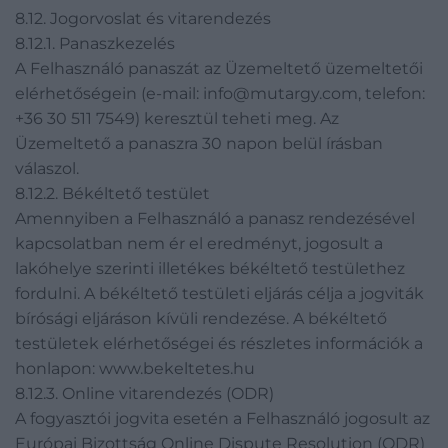
8.12. Jogorvoslat és vitarendezés
8.12.1. Panaszkezelés
A Felhasználó panaszát az Üzemeltető üzemeltetői
elérhetőségein (e-mail: info@mutargy.com, telefon:
+36 30 511 7549) keresztül teheti meg. Az
Üzemeltető a panaszra 30 napon belül írásban
válaszol.
8.12.2. Békéltető testület
Amennyiben a Felhasználó a panasz rendezésével
kapcsolatban nem ér el eredményt, jogosult a
lakóhelye szerinti illetékes békéltető testülethez
fordulni. A békéltető testületi eljárás célja a jogviták
bírósági eljáráson kívüli rendezése. A békéltető
testületek elérhetőségei és részletes információk a
honlapon: www.bekeltetes.hu
8.12.3. Online vitarendezés (ODR)
A fogyasztói jogvita esetén a Felhasználó jogosult az
Európai Bizottság Online Dispute Resolution (ODR)