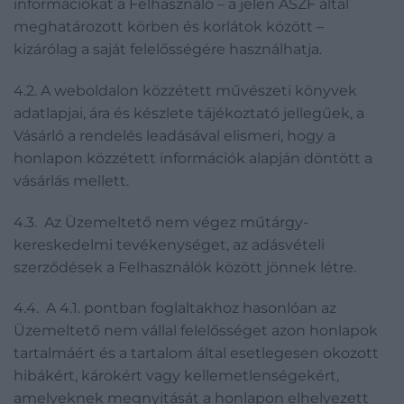
információkat a Felhasználó – a jelen ÁSZF által
meghatározott körben és korlátok között –
kizárólag a saját felelősségére használhatja.
4.2. A weboldalon közzétett művészeti könyvek
adatlapjai, ára és készlete tájékoztató jellegűek, a
Vásárló a rendelés leadásával elismeri, hogy a
honlapon közzétett információk alapján döntött a
vásárlás mellett.
4.3. Az Üzemeltető nem végez műtárgy-
kereskedelmi tevékenységet, az adásvételi
szerződések a Felhasználók között jönnek létre.
4.4. A 4.1. pontban foglaltakhoz hasonlóan az
Üzemeltető nem vállal felelősséget azon honlapok
tartalmáért és a tartalom által esetlegesen okozott
hibákért, károkért vagy kellemetlenségekért,
amelyeknek megnyitását a honlapon elhelyezett