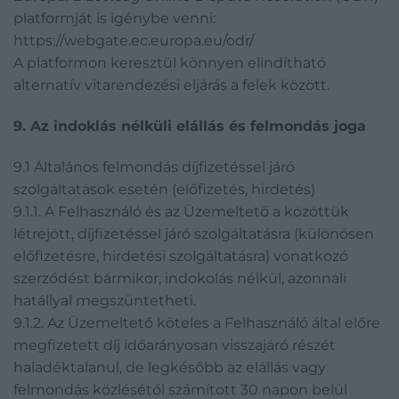
platformját is igénybe venni:
https://webgate.ec.europa.eu/odr/
A platformon keresztül könnyen elindítható
alternatív vitarendezési eljárás a felek között.
9. Az indoklás nélküli elállás és felmondás joga
9.1 Általános felmondás díjfizetéssel járó
szolgáltatások esetén (előfizetés, hirdetés)
9.1.1. A Felhasználó és az Üzemeltető a közöttük
létrejött, díjfizetéssel járó szolgáltatásra (különösen
előfizetésre, hirdetési szolgáltatásra) vonatkozó
szerződést bármikor, indokolás nélkül, azonnali
hatállyal megszüntetheti.
9.1.2. Az Üzemeltető köteles a Felhasználó által előre
megfizetett díj időarányosan visszajáró részét
haladéktalanul, de legkésőbb az elállás vagy
felmondás közlésétől számított 30 napon belül