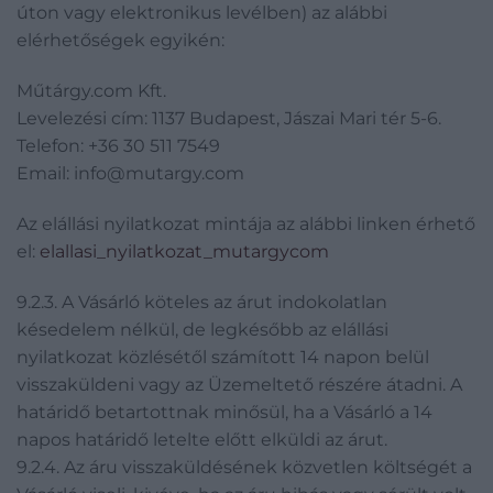
úton vagy elektronikus levélben) az alábbi
elérhetőségek egyikén:
Műtárgy.com Kft.
Levelezési cím: 1137 Budapest, Jászai Mari tér 5-6.
Telefon: +36 30 511 7549
Email: info@mutargy.com
Az elállási nyilatkozat mintája az alábbi linken érhető
el:
elallasi_nyilatkozat_mutargycom
9.2.3. A Vásárló köteles az árut indokolatlan
késedelem nélkül, de legkésőbb az elállási
nyilatkozat közlésétől számított 14 napon belül
visszaküldeni vagy az Üzemeltető részére átadni. A
határidő betartottnak minősül, ha a Vásárló a 14
napos határidő letelte előtt elküldi az árut.
9.2.4. Az áru visszaküldésének közvetlen költségét a