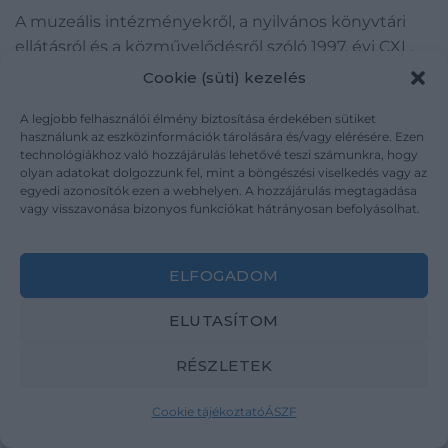
A muzeális intézményekről, a nyilvános könyvtári
ellátásról és a közművelődésről szóló 1997. évi CXL.
törvény (Kult. tv.) 72/C §; 72/E § valamint 72/F §-a
Cookie (süti) kezelés
alapján 2024. október 1-től a Magyarországon első
A legjobb felhasználói élmény biztosítása érdekében sütiket
alkalommal megjelenő könyvekre 365 napon át az
használunk az eszközinformációk tárolására és/vagy elérésére. Ezen
adott kiadványon feltüntetett fogyasztó ár 10 %-át
technológiákhoz való hozzájárulás lehetővé teszi számunkra, hogy
meg nem haladó kedvezmény biztosítható csak.
olyan adatokat dolgozzunk fel, mint a böngészési viselkedés vagy az
egyedi azonosítók ezen a webhelyen. A hozzájárulás megtagadása
Az árkötöttség hatálya alá eső könyvekre* a
vagy visszavonása bizonyos funkciókat hátrányosan befolyásolhat.
megjelenéstől számított 365 napon belül maximum
10% kedvezmény adható, beleértve a csomagolási,
kézbesítési és szállítási költségek részben vagy
ELFOGADOM
egészben történő átvállalását is. A szállítási díj
ELUTASÍTOM
meghatározása során az ilyen könyvek értéke nem
számítanak bele abba az összegbe, amely alapján a
RÉSZLETEK
díj kalkulálásra kerül. Ezeknek a könyveknek a kosár
oldalon a borítóján az „árkötött termék” megjelölés
Cookie tájékoztató
ÁSZF
látható.