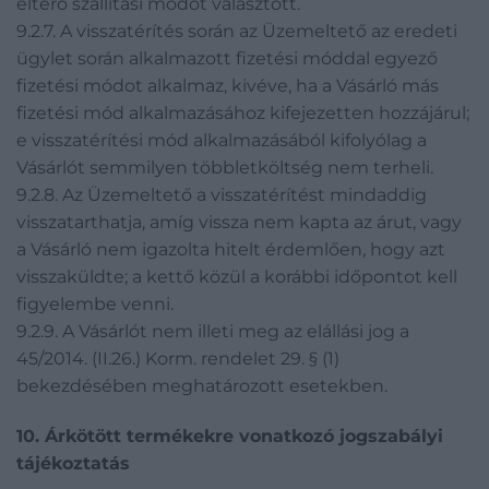
eltérő szállítási módot választott.
9.2.7. A visszatérítés során az Üzemeltető az eredeti
ügylet során alkalmazott fizetési móddal egyező
fizetési módot alkalmaz, kivéve, ha a Vásárló más
fizetési mód alkalmazásához kifejezetten hozzájárul;
e visszatérítési mód alkalmazásából kifolyólag a
Vásárlót semmilyen többletköltség nem terheli.
9.2.8. Az Üzemeltető a visszatérítést mindaddig
visszatarthatja, amíg vissza nem kapta az árut, vagy
a Vásárló nem igazolta hitelt érdemlően, hogy azt
visszaküldte; a kettő közül a korábbi időpontot kell
figyelembe venni.
9.2.9. A Vásárlót nem illeti meg az elállási jog a
45/2014. (II.26.) Korm. rendelet 29. § (1)
bekezdésében meghatározott esetekben.
10. Árkötött termékekre vonatkozó jogszabályi
tájékoztatás