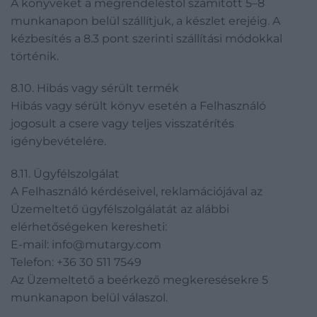
A könyveket a megrendeléstől számított 5–8
munkanapon belül szállítjuk, a készlet erejéig. A
kézbesítés a 8.3 pont szerinti szállítási módokkal
történik.
8.10. Hibás vagy sérült termék
Hibás vagy sérült könyv esetén a Felhasználó
jogosult a csere vagy teljes visszatérítés
igénybevételére.
8.11. Ügyfélszolgálat
A Felhasználó kérdéseivel, reklamációjával az
Üzemeltető ügyfélszolgálatát az alábbi
elérhetőségeken keresheti:
E-mail: info@mutargy.com
Telefon: +36 30 511 7549
Az Üzemeltető a beérkező megkeresésekre 5
munkanapon belül válaszol.