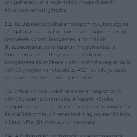
szolgáltatásokat a regisztráció megerősítését
követően veheti igénybe.
2.2. Az Üzemeltető által a honlapon nyújtott egyes
szolgáltatások – így különösen a honlapon szereplő
termékek közötti böngészés, a termékek
illusztrációjának és leírásának megismerése, a
honlapon közzétett nyilvános tartalmak
böngészése és letöltése – bárki számára regisztráció
nélkül igénybe vehető, aki az ÁSZF-et elfogadja és
magára nézve kötelezőnek ismeri el.
2.3. Fizikai könyvek vásárlása esetén regisztráció
nélkül is leadható rendelés. A Vásárló köteles
megadni nevét, e-mail címét, valamint a számlázási
és szállítási címét. A fizetés kizárólag online történik
a SimplePay Zrt. rendszerén keresztül.
2.4. A Felhasználó, regisztrációja esetén megadja