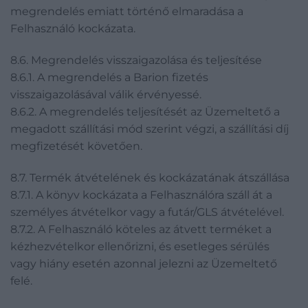
megrendelés emiatt történő elmaradása a
Felhasználó kockázata.
8.6. Megrendelés visszaigazolása és teljesítése
8.6.1. A megrendelés a Barion fizetés
visszaigazolásával válik érvényessé.
8.6.2. A megrendelés teljesítését az Üzemeltető a
megadott szállítási mód szerint végzi, a szállítási díj
megfizetését követően.
8.7. Termék átvételének és kockázatának átszállása
8.7.1. A könyv kockázata a Felhasználóra száll át a
személyes átvételkor vagy a futár/GLS átvételével.
8.7.2. A Felhasználó köteles az átvett terméket a
kézhezvételkor ellenőrizni, és esetleges sérülés
vagy hiány esetén azonnal jelezni az Üzemeltető
felé.