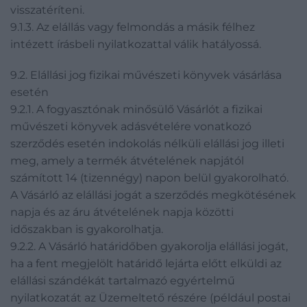
visszatéríteni.
9.1.3. Az elállás vagy felmondás a másik félhez
intézett írásbeli nyilatkozattal válik hatályossá.
9.2. Elállási jog fizikai művészeti könyvek vásárlása
esetén
9.2.1. A fogyasztónak minősülő Vásárlót a fizikai
művészeti könyvek adásvételére vonatkozó
szerződés esetén indokolás nélküli elállási jog illeti
meg, amely a termék átvételének napjától
számított 14 (tizennégy) napon belül gyakorolható.
A Vásárló az elállási jogát a szerződés megkötésének
napja és az áru átvételének napja közötti
időszakban is gyakorolhatja.
9.2.2. A Vásárló határidőben gyakorolja elállási jogát,
ha a fent megjelölt határidő lejárta előtt elküldi az
elállási szándékát tartalmazó egyértelmű
nyilatkozatát az Üzemeltető részére (például postai