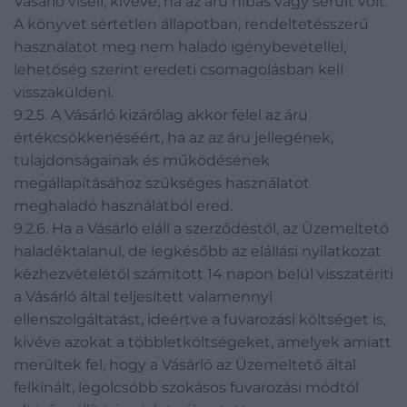
Vásárló viseli, kivéve, ha az áru hibás vagy sérült volt.
A könyvet sértetlen állapotban, rendeltetésszerű
használatot meg nem haladó igénybevétellel,
lehetőség szerint eredeti csomagolásban kell
visszaküldeni.
9.2.5. A Vásárló kizárólag akkor felel az áru
értékcsökkenéséért, ha az az áru jellegének,
tulajdonságainak és működésének
megállapításához szükséges használatot
meghaladó használatból ered.
9.2.6. Ha a Vásárló eláll a szerződéstől, az Üzemeltető
haladéktalanul, de legkésőbb az elállási nyilatkozat
kézhezvételétől számított 14 napon belül visszatéríti
a Vásárló által teljesített valamennyi
ellenszolgáltatást, ideértve a fuvarozási költséget is,
kivéve azokat a többletköltségeket, amelyek amiatt
merültek fel, hogy a Vásárló az Üzemeltető által
felkínált, legolcsóbb szokásos fuvarozási módtól