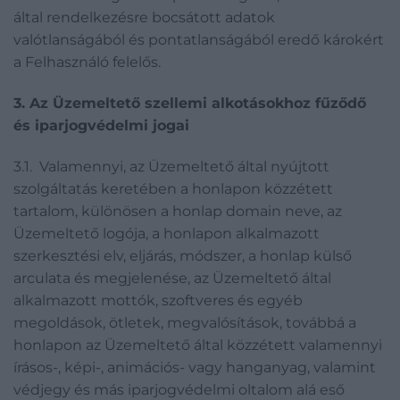
által rendelkezésre bocsátott adatok
valótlanságából és pontatlanságából eredő károkért
a Felhasználó felelős.
3. Az Üzemeltető szellemi alkotásokhoz fűződő
és iparjogvédelmi jogai
3.1. Valamennyi, az Üzemeltető által nyújtott
szolgáltatás keretében a honlapon közzétett
tartalom, különösen a honlap domain neve, az
Üzemeltető logója, a honlapon alkalmazott
szerkesztési elv, eljárás, módszer, a honlap külső
arculata és megjelenése, az Üzemeltető által
alkalmazott mottók, szoftveres és egyéb
megoldások, ötletek, megvalósítások, továbbá a
honlapon az Üzemeltető által közzétett valamennyi
írásos-, képi-, animációs- vagy hanganyag, valamint
védjegy és más iparjogvédelmi oltalom alá eső