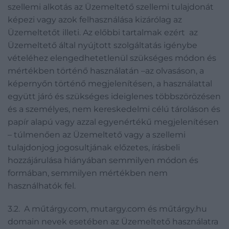
szellemi alkotás az Üzemeltető szellemi tulajdonát
képezi vagy azok felhasználása kizárólag az
Üzemeltetőt illeti. Az előbbi tartalmak ezért az
Üzemeltető által nyújtott szolgáltatás igénybe
vételéhez elengedhetetlenül szükséges módon és
mértékben történő használatán –az olvasáson, a
képernyőn történő megjelenítésen, a használattal
együtt járó és szükséges ideiglenes többszörözésen
és a személyes, nem kereskedelmi célú tároláson és
papír alapú vagy azzal egyenértékű megjelenítésen
– túlmenően az Üzemeltető vagy a szellemi
tulajdonjog jogosultjának előzetes, írásbeli
hozzájárulása hiányában semmilyen módon és
formában, semmilyen mértékben nem
használhatók fel.
3.2. A műtárgy.com, mutargy.com és műtárgy.hu
domain nevek esetében az Üzemeltető használatra