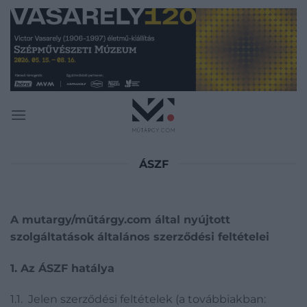
Skip
to
content
ÁSZF
A mutargy/műtárgy.com által nyújtott
szolgáltatások általános szerződési feltételei
1. Az ÁSZF hatálya
1.1. Jelen szerződési feltételek (a továbbiakban: