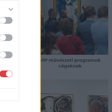
zések,
VIP művészeti programok
cégeknek