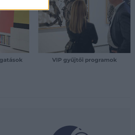
ogatások
VIP gyűjtői programok