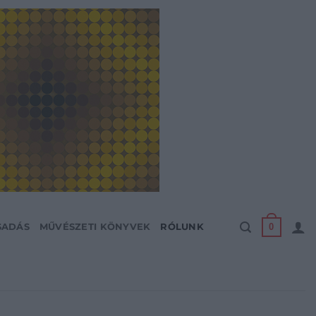
0
SADÁS
MŰVÉSZETI KÖNYVEK
RÓLUNK