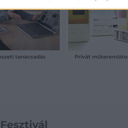
szeti tanácsadás
Privát műteremlát
Konferencia