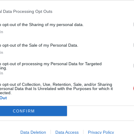
l Data Processing Opt Outs
o opt-out of the Sharing of my personal data.
In
o opt-out of the Sale of my Personal Data.
In
to opt-out of processing my Personal Data for Targeted
ing.
aukciók bemutatása
Műtárgypiaci kép
In
előadások
o opt-out of Collection, Use, Retention, Sale, and/or Sharing
ersonal Data that Is Unrelated with the Purposes for which it
lected.
Out
CONFIRM
Data Deletion
Data Access
Privacy Policy