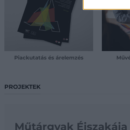
Piackutatás és árelemzés
Művé
PROJEKTEK
Műtárgybefektetési 