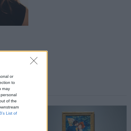
sonal or
ection to
ou may
 personal
out of the
 downstream
B’s List of