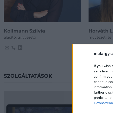
Kollmann Szilvia
Horváth Li
alapító, ügyvezető
művészeti és 
mutargy.
If you wish 
sensitive in
SZOLGÁLTATÁSOK
confirm you
continue se
information 
further disc
participants
Downstream 