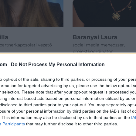
lla
Baranyai Laura
partnerkapcsolati vezető
social media menedzser,
projektkoordinátor
com -
Do Not Process My Personal Information
to opt-out of the sale, sharing to third parties, or processing of your per
formation for targeted advertising by us, please use the below opt-out s
r selection. Please note that after your opt-out request is processed y
eing interest-based ads based on personal information utilized by us or
disclosed to third parties prior to your opt-out. You may separately opt-
losure of your personal information by third parties on the IAB’s list of
. This information may also be disclosed by us to third parties on the
IA
Participants
that may further disclose it to other third parties.