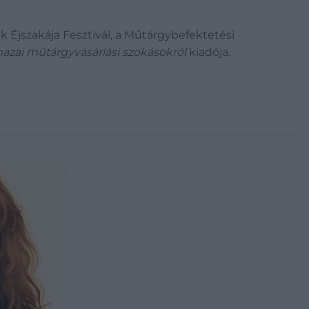
 Éjszakája Fesztivál, a Műtárgybefektetési
hazai műtárgyvásárlási szokásokról
kiadója.