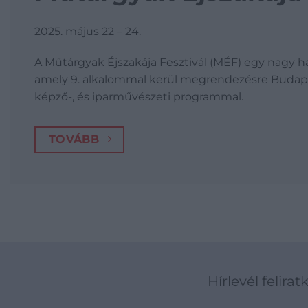
2025. november 6.
A konferencia azoknak szól, akik szeretnének táj
befektetési lehetőségeket keresnek és az ehhez
képviselőitől, első kézből szeretnék megtudni.
TOVÁBB
Hírlevél felirat