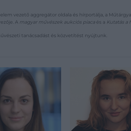
em vezető aggregátor oldala és hírportálja, a Műtárgyak
vezője. A
magyar művészek aukciós piaca
és a
Kutatás a 
űvészeti tanácsadást és közvetítést nyújtunk.