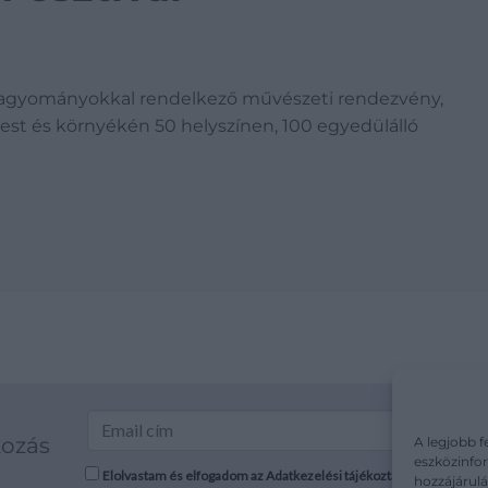
ékozódni a műtárgypiaci tendenciák iránt, új
 kapcsolódó piaci információkat a szakma kiemelkedő
kozás
A legjobb f
eszközinfor
Elolvastam és elfogadom az Adatkezelési tájékoztatót: mutargy.co
hozzájárulá