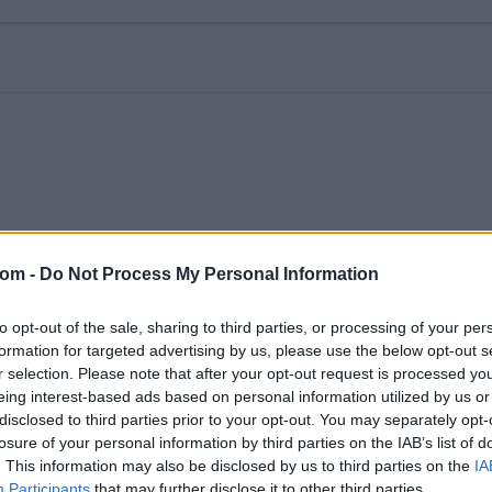
com -
Do Not Process My Personal Information
to opt-out of the sale, sharing to third parties, or processing of your per
formation for targeted advertising by us, please use the below opt-out s
| Csatlakozz az Art Advisory
r selection. Please note that after your opt-out request is processed y
eing interest-based ads based on personal information utilized by us or
ához!
disclosed to third parties prior to your opt-out. You may separately opt-
losure of your personal information by third parties on the IAB’s list of
i klubjához! Lépj be a műgyűjtés világába, ahol a gyűjtés nem
. This information may also be disclosed by us to third parties on the
IA
P Collectors’ Lounge egy exkluzív klub azok számára, akik a
Participants
that may further disclose it to other third parties.