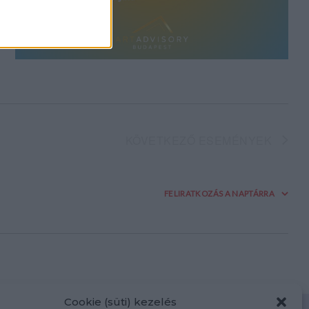
KÖVETKEZŐ
ESEMÉNYEK
FELIRATKOZÁS A NAPTÁRRA
Cookie (süti) kezelés