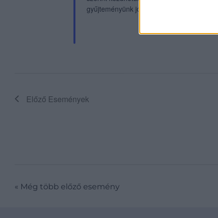
gyűjteményünk jó befektetéssé válik. A ki
Előző
Események
«
Még több előző esemény