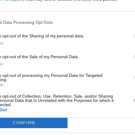
yt, kapcsolatokat és inspirációt keresnek. Tagként különleges
teremlátogatások, tárlatvezetések, nemzetközi művészeti
 A
l Data Processing Opt Outs
o opt-out of the Sharing of my personal data.
In
o opt-out of the Sale of my Personal Data.
In
óber 12 @ 20:00
to opt-out of processing my Personal Data for Targeted
2026 – Interaktív 5 alkalmas képzés
ing.
In
sárlóknak
o opt-out of Collection, Use, Retention, Sale, and/or Sharing
ersonal Data that Is Unrelated with the Purposes for which it
 tér 5-6, Budapest, Magyarország
lected.
Out
ismét elindítja interaktív Art Collector Workshop képzését,
ntosabb gyakorlati tudnivalókat sajátíthatják el a szakma
CONFIRM
születek szükségesek a műtárgyvásárláshoz, milyen szempontok
érhetünk és hogyan hozzunk olyan döntéseket, amelyek mentén