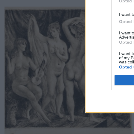
Opted 
I want t
Opted 
I want 
Advertis
Opted 
I want t
of my P
was col
Opted 