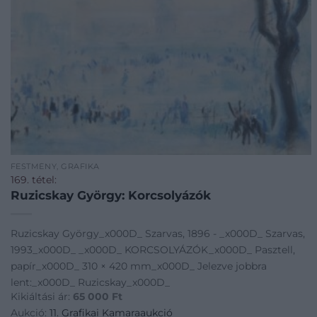
FESTMÉNY, GRAFIKA
169. tétel:
Ruzicskay György: Korcsolyázók
Ruzicskay György_x000D_ Szarvas, 1896 - _x000D_ Szarvas,
1993_x000D_ _x000D_ KORCSOLYÁZÓK_x000D_ Pasztell,
papír_x000D_ 310 × 420 mm_x000D_ Jelezve jobbra
lent:_x000D_ Ruzicskay_x000D_
Kikiáltási ár:
65 000
Ft
Aukció:
11. Grafikai Kamaraaukció