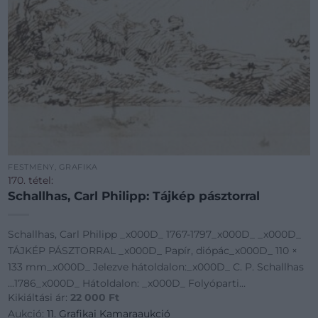
FESTMÉNY, GRAFIKA
170. tétel:
Schallhas, Carl Philipp: Tájkép pásztorral
Schallhas, Carl Philipp _x000D_ 1767-1797_x000D_ _x000D_
TÁJKÉP PÁSZTORRAL _x000D_ Papír, diópác_x000D_ 110 ×
133 mm_x000D_ Jelezve hátoldalon:_x000D_ C. P. Schallhas
...1786_x000D_ Hátoldalon: _x000D_ Folyóparti
Kikiáltási ár:
22 000
Ft
tájkép_x000D_ _x000D_
Aukció:
11. Grafikai Kamaraaukció