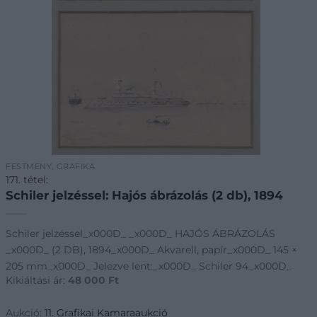
FESTMÉNY, GRAFIKA
171. tétel:
Schiler jelzéssel: Hajós ábrázolás (2 db), 1894
Schiler jelzéssel_x000D_ _x000D_ HAJÓS ÁBRÁZOLÁS
_x000D_ (2 DB), 1894_x000D_ Akvarell, papír_x000D_ 145 ×
205 mm_x000D_ Jelezve lent:_x000D_ Schiler 94_x000D_
Kikiáltási ár:
48 000
Ft
Aukció:
11. Grafikai Kamaraaukció