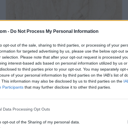
com -
Do Not Process My Personal Information
FESTMÉNY, GRAFIKA
173. tétel:
to opt-out of the sale, sharing to third parties, or processing of your per
Szabó Vladimir: Ifjú pár séta közben
formation for targeted advertising by us, please use the below opt-out s
r selection. Please note that after your opt-out request is processed y
Szabó Vladimir_x000D_ Balassagyarmat, 1905 - Budapest
eing interest-based ads based on personal information utilized by us or
disclosed to third parties prior to your opt-out. You may separately opt-
1991_x000D_ _x000D_ IFJÚ PÁR SÉTA KÖZBEN_x000D_
losure of your personal information by third parties on the IAB’s list of
Ceruza, papír_x000D_ 145 × 140 mm_x000D_ Jelezve
. This information may also be disclosed by us to third parties on the
IA
középen lent:_x000D_ SzV_x000D_
Participants
that may further disclose it to other third parties.
Kikiáltási ár:
48 000
Ft
Aukció:
11. Grafikai Kamaraaukció
Aukció időpontja: 2017-02-21 17:00
l Data Processing Opt Outs
MEGTEKINTEM
o opt-out of the Sharing of my personal data.