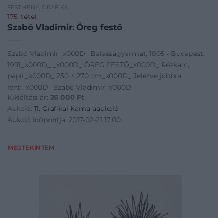
FESTMÉNY, GRAFIKA
175. tétel:
Szabó Vladimir: Öreg festő
Szabó Vladimir_x000D_ Balassagyarmat, 1905 - Budapest,
1991_x000D_ _x000D_ ÖREG FESTŐ_x000D_ Rézkarc,
papír_x000D_ 250 × 270 cm_x000D_ Jelezve jobbra
lent:_x000D_ Szabó Vladimir_x000D_
Kikiáltási ár:
26 000
Ft
Aukció:
11. Grafikai Kamaraaukció
Aukció időpontja: 2017-02-21 17:00
MEGTEKINTEM