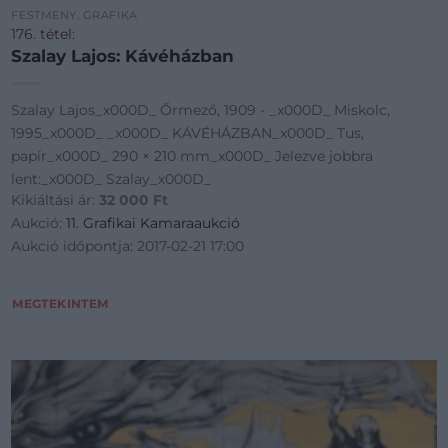
FESTMÉNY, GRAFIKA
176. tétel:
Szalay Lajos: Kávéházban
Szalay Lajos_x000D_ Őrmező, 1909 - _x000D_ Miskolc,
1995_x000D_ _x000D_ KÁVÉHÁZBAN_x000D_ Tus,
papír_x000D_ 290 × 210 mm_x000D_ Jelezve jobbra
lent:_x000D_ Szalay_x000D_
Kikiáltási ár:
32 000
Ft
Aukció:
11. Grafikai Kamaraaukció
Aukció időpontja: 2017-02-21 17:00
MEGTEKINTEM