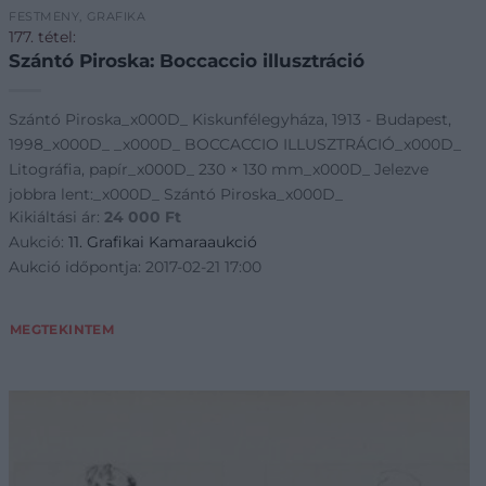
FESTMÉNY, GRAFIKA
177. tétel:
Szántó Piroska: Boccaccio illusztráció
Szántó Piroska_x000D_ Kiskunfélegyháza, 1913 - Budapest,
1998_x000D_ _x000D_ BOCCACCIO ILLUSZTRÁCIÓ_x000D_
Litográfia, papír_x000D_ 230 × 130 mm_x000D_ Jelezve
jobbra lent:_x000D_ Szántó Piroska_x000D_
Kikiáltási ár:
24 000
Ft
Aukció:
11. Grafikai Kamaraaukció
Aukció időpontja: 2017-02-21 17:00
MEGTEKINTEM