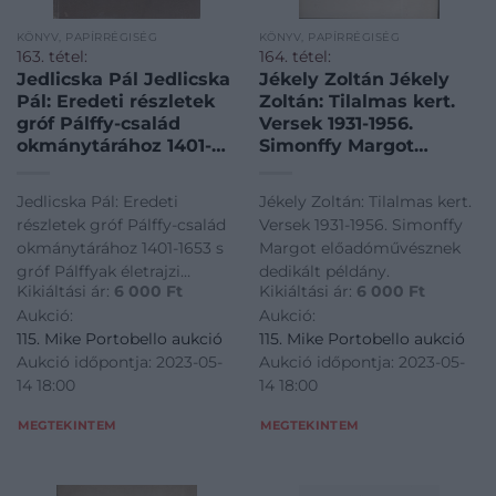
KÖNYV, PAPÍRRÉGISÉG
KÖNYV, PAPÍRRÉGISÉG
163. tétel:
164. tétel:
Jedlicska Pál Jedlicska
Jékely Zoltán Jékely
Pál: Eredeti részletek
Zoltán: Tilalmas kert.
gróf Pálffy-család
Versek 1931-1956.
okmánytárához 1401-
Simonffy Margot
1653 s gróf Pálffyak
előadóművésznek
életrajzi vázlatai.
dedikált példány.
Jedlicska Pál: Eredeti
Jékely Zoltán: Tilalmas kert.
részletek gróf Pálffy-család
Versek 1931-1956. Simonffy
okmánytárához 1401-1653 s
Margot előadóművésznek
gróf Pálffyak életrajzi
dedikált példány.
Kikiáltási ár:
6 000
Ft
Kikiáltási ár:
6 000
Ft
vázlatai.
Aukció:
Aukció:
115. Mike Portobello aukció
115. Mike Portobello aukció
Aukció időpontja: 2023-05-
Aukció időpontja: 2023-05-
14 18:00
14 18:00
MEGTEKINTEM
MEGTEKINTEM