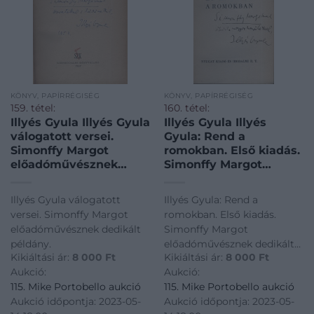
KÖNYV, PAPÍRRÉGISÉG
KÖNYV, PAPÍRRÉGISÉG
159. tétel:
160. tétel:
Illyés Gyula Illyés Gyula
Illyés Gyula Illyés
válogatott versei.
Gyula: Rend a
Simonffy Margot
romokban. Első kiadás.
előadóművésznek
Simonffy Margot
dedikált példány.
előadóművésznek
dedikált példány.
Illyés Gyula válogatott
Illyés Gyula: Rend a
versei. Simonffy Margot
romokban. Első kiadás.
előadóművésznek dedikált
Simonffy Margot
példány.
előadóművésznek dedikált
Kikiáltási ár:
8 000
Ft
Kikiáltási ár:
8 000
Ft
példány.
Aukció:
Aukció:
115. Mike Portobello aukció
115. Mike Portobello aukció
Aukció időpontja: 2023-05-
Aukció időpontja: 2023-05-