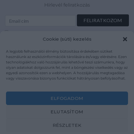
Hírlevél feliratkozás
Elolvastam és elfogadom az Adatkezelési tájékoztatót:
Cookie (süti) kezelés
mutargy.com/adatkezelesi-tajekoztato/
A legjobb felhasználói élmény biztosítása érdekében sütiket
Rólunk
Áraink
használunk az eszközinformációk tárolására és/vagy elérésére. Ezen
technológiákhoz való hozzájárulás lehetővé teszi számunkra, hogy
Médiaajánlat
ÁSZF
olyan adatokat dolgozzunk fel, mint a böngészési viselkedés vagy az
Karrier
Adatvédelem
egyedi azonosítók ezen a webhelyen. A hozzájárulás megtagadása
Kapcsolat
Impresszum
vagy visszavonása bizonyos funkciókat hátrányosan befolyásolhat.
Kövesse a műtárgy.com-ot
ELFOGADOM
ELUTASÍTOM
RÉSZLETEK