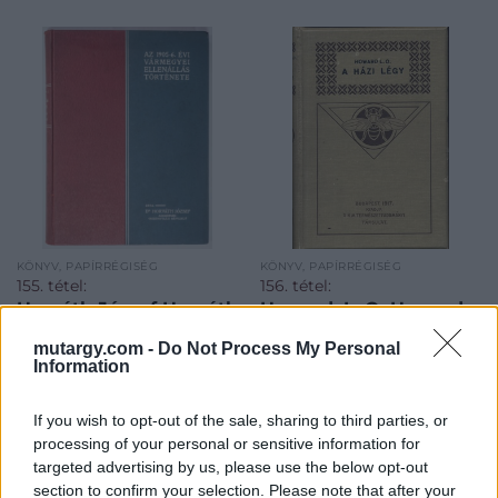
KÖNYV, PAPÍRRÉGISÉG
KÖNYV, PAPÍRRÉGISÉG
155. tétel:
156. tétel:
Horváth József Horváth
Howard, L. O. Howard,
József: Az 1905-6. évi
L. O.: A házi légy
mutargy.com -
Do Not Process My Personal
vármegyei ellenállás
életmódja, fertőző
Information
története.
betegségeket terjesztő
szerepe és irtásának
módja. Ford.
If you wish to opt-out of the sale, sharing to third parties, or
Horváth József: Az 1905-6.
Howard, L. O.: A házi légy
Jablonowski József. Az
processing of your personal or sensitive information for
évi vármegyei ellenállás
életmódja, fertőző
eredetivel
targeted advertising by us, please use the below opt-out
története.
betegségeket terjesztő
összehasonlította Entz
section to confirm your selection. Please note that after your