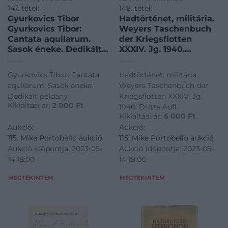
147. tétel:
148. tétel:
Gyurkovics Tibor
Hadtörténet, militária.
Gyurkovics Tibor:
Weyers Taschenbuch
Cantata aquilarum.
der Kriegsflotten
Sasok éneke. Dedikált
XXXIV. Jg. 1940.
példány.
Hadtörténet, militária.
Weyers Taschenbuch
Gyurkovics Tibor: Cantata
Hadtörténet, militária.
der Kriegsflotten
aquilarum. Sasok éneke.
Weyers Taschenbuch der
XXXIV. Jg. 1940. Dritte
Dedikált példány.
Kriegsflotten XXXIV. Jg.
Aufl.
Kikiáltási ár:
2 000
Ft
1940. Dritte Aufl.
Kikiáltási ár:
6 000
Ft
Aukció:
Aukció:
115. Mike Portobello aukció
115. Mike Portobello aukció
Aukció időpontja: 2023-05-
Aukció időpontja: 2023-05-
14 18:00
14 18:00
MEGTEKINTEM
MEGTEKINTEM