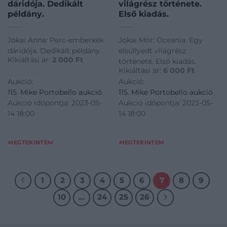
dáridója. Dedikált
világrész története.
példány.
Első kiadás.
Jókai Anna: Perc-emberkék
Jókai Mór: Oceania. Egy
dáridója. Dedikált példány.
elsüllyedt világrész
Kikiáltási ár:
2 000
Ft
története. Első kiadás.
Kikiáltási ár:
6 000
Ft
Aukció:
Aukció:
115. Mike Portobello aukció
115. Mike Portobello aukció
Aukció időpontja: 2023-05-
Aukció időpontja: 2023-05-
14 18:00
14 18:00
MEGTEKINTEM
MEGTEKINTEM
1
2
3
4
5
6
7
8
9
10
…
24
25
26