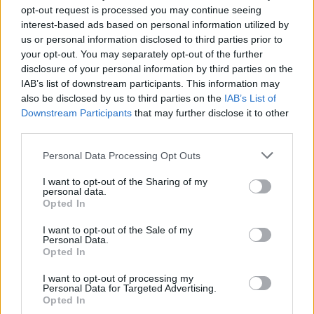
Kikiáltási ár:
5 000
Ft
szerepe és irtásának módja.
Géza. A szövegben és
opt-out request is processed you may continue seeing
Kikiáltási ár:
3 000
Ft
Ford. Jablonowski József. Az
15 külön táblán 40
interest-based ads based on personal information utilized by
Aukció:
Aukció:
eredetivel összehasonlította
képpel. Gottermayer-
us or personal information disclosed to third parties prior to
115. Mike Portobello aukció
115. Mike Portobello aukció
Entz Géza. A szövegben és
kötés.
your opt-out. You may separately opt-out of the further
Aukció időpontja: 2023-05-
Aukció időpontja: 2023-05-
15 külön táblán 40 képpel.
disclosure of your personal information by third parties on the
14 18:00
14 18:00
Gottermayer-kötés.
IAB’s list of downstream participants. This information may
also be disclosed by us to third parties on the
IAB’s List of
MEGTEKINTEM
MEGTEKINTEM
Downstream Participants
that may further disclose it to other
third parties.
Personal Data Processing Opt Outs
I want to opt-out of the Sharing of my
personal data.
Opted In
I want to opt-out of the Sale of my
Personal Data.
Opted In
I want to opt-out of processing my
Personal Data for Targeted Advertising.
KÖNYV, PAPÍRRÉGISÉG
KÖNYV, PAPÍRRÉGISÉG
Opted In
157. tétel:
158. tétel: