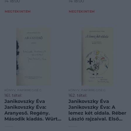
14 18:00
14 18:00
MEGTEKINTEM
MEGTEKINTEM
KÖNYV, PAPÍRRÉGISÉG
KÖNYV, PAPÍRRÉGISÉG
161. tétel:
162. tétel:
Janikovszky Éva
Janikovszky Éva
Janikovszky Éva:
Janikovszky Éva: A
Aranyeső. Regény.
lemez két oldala. Réber
Második kiadás. Würtz
László rajzaival. Első
Ádám rajzaival.
kiadás. Dedikált
Dedikált példány.
példány.