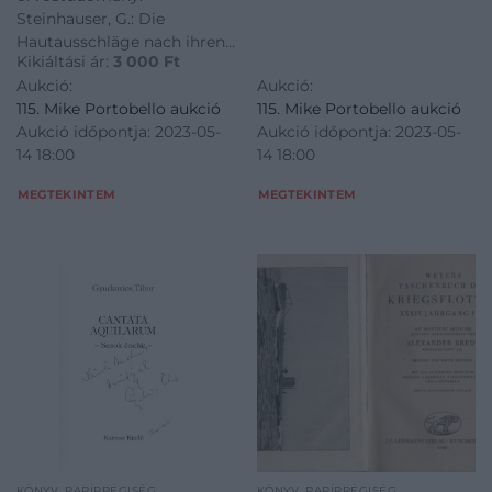
ihren
Steinhauser, G.: Die
Unterscheidungskennzeichen
Hautausschläge nach ihren
nebst Angabe ihrer von
Kikiáltási ár:
3 000
Ft
Unterscheidungskennzeichen
Jedermann leicht
Aukció:
Aukció:
nebst Angabe ihrer von
verwendbaren
115. Mike Portobello aukció
115. Mike Portobello aukció
Jedermann leicht
Behandlungsweise. 2.
Aukció időpontja: 2023-05-
Aukció időpontja: 2023-05-
verwendbaren
Aufl.
14 18:00
14 18:00
Behandlungsweise. 2. Aufl.
MEGTEKINTEM
MEGTEKINTEM
KÖNYV, PAPÍRRÉGISÉG
KÖNYV, PAPÍRRÉGISÉG