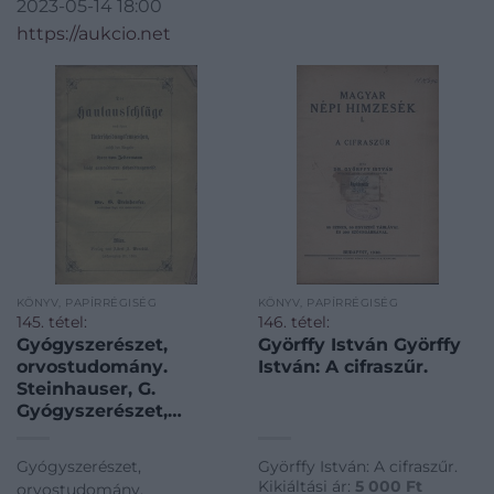
2023-05-14 18:00
https://aukcio.net
KÖNYV, PAPÍRRÉGISÉG
KÖNYV, PAPÍRRÉGISÉG
145. tétel:
146. tétel:
Gyógyszerészet,
Györffy István Györffy
orvostudomány.
István: A cifraszűr.
Steinhauser, G.
Gyógyszerészet,
orvostudomány.
Steinhauser, G.: Die
Gyógyszerészet,
Györffy István: A cifraszűr.
Hautausschläge nach
Kikiáltási ár:
5 000
Ft
orvostudomány.