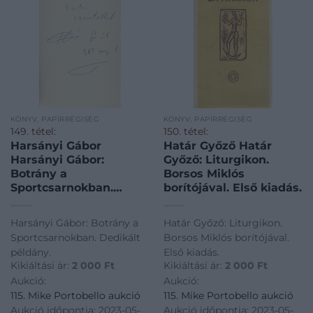
KÖNYV, PAPÍRRÉGISÉG
KÖNYV, PAPÍRRÉGISÉG
149. tétel:
150. tétel:
Harsányi Gábor
Határ Győző Határ
Harsányi Gábor:
Győző: Liturgikon.
Botrány a
Borsos Miklós
Sportcsarnokban.
borítójával. Első kiadás.
Dedikált példány.
Harsányi Gábor: Botrány a
Határ Győző: Liturgikon.
Sportcsarnokban. Dedikált
Borsos Miklós borítójával.
példány.
Első kiadás.
Kikiáltási ár:
2 000
Ft
Kikiáltási ár:
2 000
Ft
Aukció:
Aukció:
115. Mike Portobello aukció
115. Mike Portobello aukció
Aukció időpontja: 2023-05-
Aukció időpontja: 2023-05-