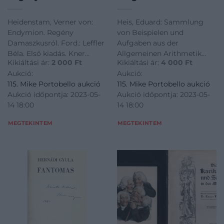
Ford.: Leffler Béla. Első
Allgemeinen
kiadás. Kner kiadvány.
Arithmetik und
Heidenstam, Verner von:
Heis, Eduard: Sammlung
Divéky József
Algebra.
Endymion. Regény
von Beispielen und
borítójával. Első
Damaszkusról. Ford.: Leffler
Aufgaben aus der
magyar nyelvű kiadás.
Béla. Első kiadás. Kner
Allgemeinen Arithmetik
Kikiáltási ár:
2 000
Ft
Kikiáltási ár:
4 000
Ft
kiadvány. Divéky József
und Algebra.
Aukció:
Aukció:
borítójával. Első magyar
115. Mike Portobello aukció
115. Mike Portobello aukció
nyelvű kiadás.
Aukció időpontja: 2023-05-
Aukció időpontja: 2023-05-
14 18:00
14 18:00
MEGTEKINTEM
MEGTEKINTEM