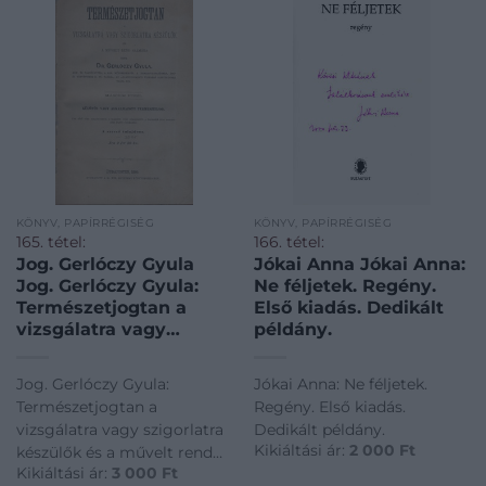
KÖNYV, PAPÍRRÉGISÉG
KÖNYV, PAPÍRRÉGISÉG
165. tétel:
166. tétel:
Jog. Gerlóczy Gyula
Jókai Anna Jókai Anna:
Jog. Gerlóczy Gyula:
Ne féljetek. Regény.
Természetjogtan a
Első kiadás. Dedikált
vizsgálatra vagy
példány.
szigorlatra készülők és
a művelt rend számára.
Jog. Gerlóczy Gyula:
Jókai Anna: Ne féljetek.
Természetjogtan a
Regény. Első kiadás.
vizsgálatra vagy szigorlatra
Dedikált példány.
Kikiáltási ár:
2 000
Ft
készülők és a művelt rend
Kikiáltási ár:
3 000
Ft
számára.