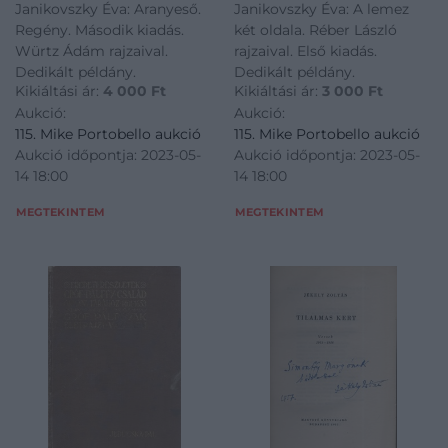
Janikovszky Éva: Aranyeső.
Janikovszky Éva: A lemez
Regény. Második kiadás.
két oldala. Réber László
Würtz Ádám rajzaival.
rajzaival. Első kiadás.
Dedikált példány.
Dedikált példány.
Kikiáltási ár:
4 000
Ft
Kikiáltási ár:
3 000
Ft
Aukció:
Aukció:
115. Mike Portobello aukció
115. Mike Portobello aukció
Aukció időpontja: 2023-05-
Aukció időpontja: 2023-05-
14 18:00
14 18:00
MEGTEKINTEM
MEGTEKINTEM