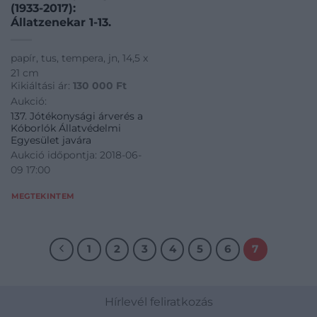
(1933-2017):
Állatzenekar 1-13.
papír, tus, tempera, jn, 14,5 x
21 cm
Kikiáltási ár:
130 000
Ft
Aukció:
137. Jótékonysági árverés a
Kóborlók Állatvédelmi
Egyesület javára
Aukció időpontja: 2018-06-
09 17:00
MEGTEKINTEM
1
2
3
4
5
6
7
Hírlevél feliratkozás