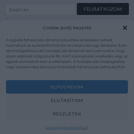
Elolvastam és elfogadom az Adatkezelési tájékoztatót:
Cookie (süti) kezelés
mutargy.com/adatkezelesi-tajekoztato/
A legjobb felhasználói élmény biztosítása érdekében sütiket
Rólunk
Áraink
használunk az eszközinformációk tárolására és/vagy elérésére. Ezen
technológiákhoz való hozzájárulás lehetővé teszi számunkra, hogy
Médiaajánlat
ÁSZF
olyan adatokat dolgozzunk fel, mint a böngészési viselkedés vagy az
Karrier
Adatvédelem
egyedi azonosítók ezen a webhelyen. A hozzájárulás megtagadása
Kapcsolat
Impresszum
vagy visszavonása bizonyos funkciókat hátrányosan befolyásolhat.
Kövesse a műtárgy.com-ot
ELFOGADOM
ELUTASÍTOM
RÉSZLETEK
Weboldal és Webshop készítés:
Ferenczi Sándor
Cookie tájékoztató
ÁSZF
Copyright 2026 ©
Mutargy.com