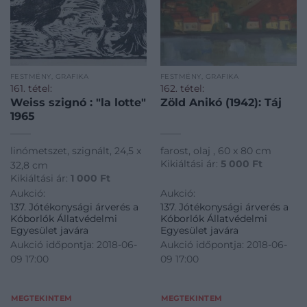
FESTMÉNY, GRAFIKA
FESTMÉNY, GRAFIKA
161. tétel:
162. tétel:
Weiss szignó : "la lotte"
Zöld Anikó (1942): Táj
1965
linómetszet, szignált, 24,5 x
farost, olaj , 60 x 80 cm
Kikiáltási ár:
5 000
Ft
32,8 cm
Kikiáltási ár:
1 000
Ft
Aukció:
Aukció:
137. Jótékonysági árverés a
137. Jótékonysági árverés a
Kóborlók Állatvédelmi
Kóborlók Állatvédelmi
Egyesület javára
Egyesület javára
Aukció időpontja: 2018-06-
Aukció időpontja: 2018-06-
09 17:00
09 17:00
MEGTEKINTEM
MEGTEKINTEM