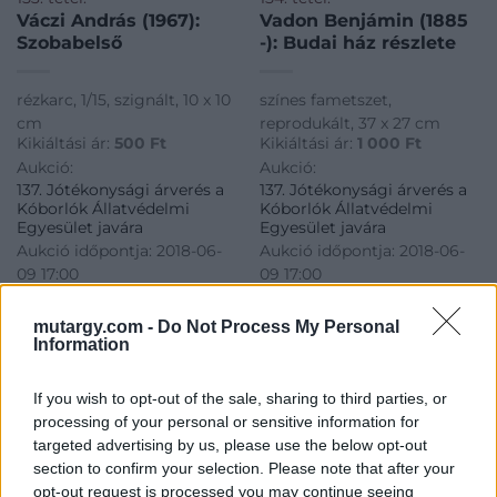
Váczi András (1967):
Vadon Benjámin (1885
Szobabelső
-): Budai ház részlete
rézkarc, 1/15, szignált, 10 x 10
színes fametszet,
cm
reprodukált, 37 x 27 cm
Kikiáltási ár:
500
Ft
Kikiáltási ár:
1 000
Ft
Aukció:
Aukció:
137. Jótékonysági árverés a
137. Jótékonysági árverés a
Kóborlók Állatvédelmi
Kóborlók Állatvédelmi
Egyesület javára
Egyesület javára
Aukció időpontja: 2018-06-
Aukció időpontja: 2018-06-
09 17:00
09 17:00
mutargy.com -
Do Not Process My Personal
MEGTEKINTEM
MEGTEKINTEM
Information
If you wish to opt-out of the sale, sharing to third parties, or
processing of your personal or sensitive information for
targeted advertising by us, please use the below opt-out
section to confirm your selection. Please note that after your
opt-out request is processed you may continue seeing