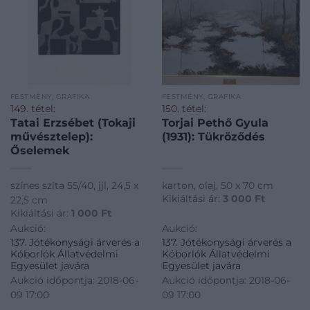
FESTMÉNY, GRAFIKA
FESTMÉNY, GRAFIKA
149. tétel:
150. tétel:
Tatai Erzsébet (Tokaji
Torjai Pethő Gyula
művésztelep):
(1931): Tükröződés
Őselemek
színes szita 55/40, jjl, 24,5 x
karton, olaj, 50 x 70 cm
Kikiáltási ár:
3 000
Ft
22,5 cm
Kikiáltási ár:
1 000
Ft
Aukció:
Aukció:
137. Jótékonysági árverés a
137. Jótékonysági árverés a
Kóborlók Állatvédelmi
Kóborlók Állatvédelmi
Egyesület javára
Egyesület javára
Aukció időpontja: 2018-06-
Aukció időpontja: 2018-06-
09 17:00
09 17:00