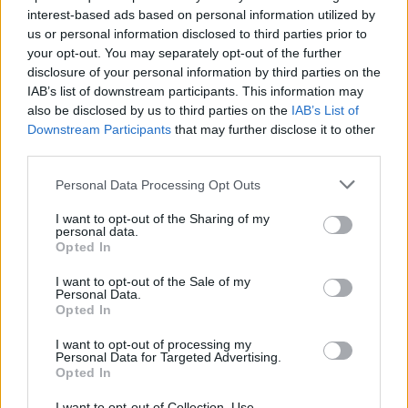
interest-based ads based on personal information utilized by
us or personal information disclosed to third parties prior to
your opt-out. You may separately opt-out of the further
disclosure of your personal information by third parties on the
IAB’s list of downstream participants. This information may
also be disclosed by us to third parties on the
IAB’s List of
FESTMÉNY, GRAFIKA
FESTMÉNY, GRAFIKA
Downstream Participants
that may further disclose it to other
155. tétel:
156. tétel:
Vagyóczky Károly
Vámos szignó: festett
third parties.
(1941): Emlékek a falon
textilkép
Personal Data Processing Opt Outs
litográfia, szignált, 24 x 44,5
30 x 30 cm
I want to opt-out of the Sharing of my
Kikiáltási ár:
1 500
Ft
personal data.
cm
Opted In
Kikiáltási ár:
1 000
Ft
Aukció:
Aukció:
I want to opt-out of the Sale of my
137. Jótékonysági árverés a
137. Jótékonysági árverés a
Personal Data.
Kóborlók Állatvédelmi
Kóborlók Állatvédelmi
Opted In
Egyesület javára
Egyesület javára
Aukció időpontja: 2018-06-
Aukció időpontja: 2018-06-
I want to opt-out of processing my
Personal Data for Targeted Advertising.
09 17:00
09 17:00
Opted In
I want to opt-out of Collection, Use,