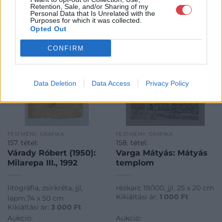
MEGTEKINTEM
MEGTEKINTEM
Retention, Sale, and/or Sharing of my
Personal Data that Is Unrelated with the
Purposes for which it was collected.
Opted Out
CONFIRM
Data Deletion
Data Access
Privacy Policy
FESTMÉNY, GRAFIKA
FESTMÉNY, GRAFIKA
157. tétel:
158. tétel:
Várady Róbert (1950):
Varga Mátyás: Mátyás
Milarepa III., 1992
templom
litográfia, zsírkréta, jjl,
rézkarc 19/100, jjl, 25 x 20 cm
Kikiáltási ár:
1 000
Ft
lapm.74 x 50 cm
Kikiáltási ár:
3 000
Ft
Aukció:
Aukció: