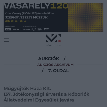
Skip
to
content
AUKCIÓK
/
AUKCIÓS ARCHÍVUM
/
7. OLDAL
Műgyűjtők Háza Kft.
137. Jótékonysági árverés a Kóborlók
Állatvédelmi Egyesület javára