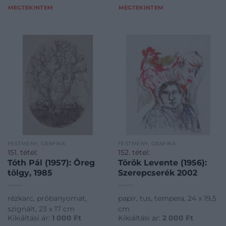
MEGTEKINTEM
MEGTEKINTEM
FESTMÉNY, GRAFIKA
FESTMÉNY, GRAFIKA
151. tétel:
152. tétel:
Tóth Pál (1957): Öreg
Török Levente (1956):
tölgy, 1985
Szerepcserék 2002
rézkarc, próbanyomat,
papír, tus, tempera, 24 x 19,5
szignált, 23 x 17 cm
cm
Kikiáltási ár:
1 000
Ft
Kikiáltási ár:
2 000
Ft