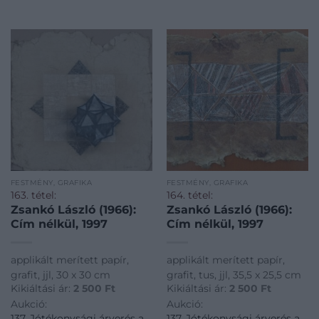
FESTMÉNY, GRAFIKA
FESTMÉNY, GRAFIKA
163. tétel:
164. tétel:
Zsankó László (1966):
Zsankó László (1966):
Cím nélkül, 1997
Cím nélkül, 1997
applikált merített papír,
applikált merített papír,
grafit, jjl, 30 x 30 cm
grafit, tus, jjl, 35,5 x 25,5 cm
Kikiáltási ár:
2 500
Ft
Kikiáltási ár:
2 500
Ft
Aukció:
Aukció:
137. Jótékonysági árverés a
137. Jótékonysági árverés a