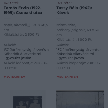
147. tétel:
148. tétel:
Tamás Ervin (1922-
Tassy Béla (1942):
1999): Csopaki utca
Kövek
papír, akvarell, jjl, 30 x 46,5
színes szita,
cm
próbany.,szignált, 49 x 60
Kikiáltási ár:
2 500
Ft
cm
Kikiáltási ár:
1 000
Ft
Aukció:
Aukció:
137. Jótékonysági árverés a
137. Jótékonysági árverés a
Kóborlók Állatvédelmi
Kóborlók Állatvédelmi
Egyesület javára
Egyesület javára
Aukció időpontja: 2018-06-
Aukció időpontja: 2018-06-
09 17:00
09 17:00
MEGTEKINTEM
MEGTEKINTEM