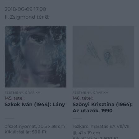
2018-06-09 17:00
II. Zsigmond tér 8.
FESTMÉNY, GRAFIKA
FESTMÉNY, GRAFIKA
145. tétel:
146. tétel:
Szkok Iván (1944): Lány
Szőnyi Krisztina (1964):
Az utazók, 1990
ofszet nyomat, 30,5 x 38 cm
rézkarc, maratás EA VII/VII,
Kikiáltási ár:
500
Ft
jjl, 41 x 19 cm
Kikiáltási ár:
2 500
Ft