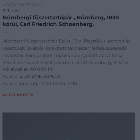
NEMESFÉM TÁRGYAK
129. tétel:
Nürnbergi fűszertartópár , Nürnberg, 1830
körül, Carl Friedrich Schoenberg.
Nürnbergi fűszertartópár Ezüst, 91 g. Plasztikus, poncolt és
vésett, két levélből kialakított talprészen felfelé szélesedő
rövid szár, karéjos peremű, belül aranyozott öblös tálka.
Sérült, restaurált. Levél peremén jelzett: Nürnberg, 13 latos
Kikiáltási ár:
48 000
Ft
fémfinomság
Aukció:
2. ONLINE AUKCIÓ
Aukció időpontja: 2021-05-05 17:00
MEGTEKINTEM