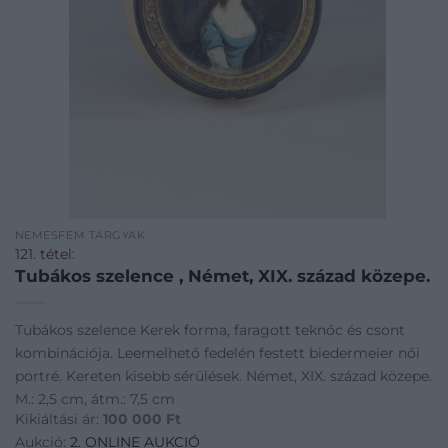
NEMESFÉM TÁRGYAK
121. tétel:
Tubákos szelence , Német, XIX. század közepe.
Tubákos szelence Kerek forma, faragott teknőc és csont
kombinációja. Leemelhető fedelén festett biedermeier női
portré. Kereten kisebb sérülések. Német, XIX. század közepe.
M.: 2,5 cm, átm.: 7,5 cm
Kikiáltási ár:
100 000
Ft
Aukció:
2. ONLINE AUKCIÓ