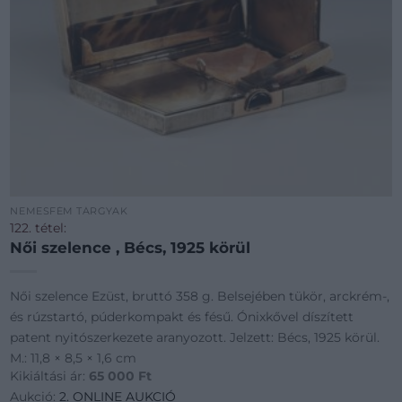
NEMESFÉM TÁRGYAK
122. tétel:
Női szelence , Bécs, 1925 körül
Női szelence Ezüst, bruttó 358 g. Belsejében tükör, arckrém-,
és rúzstartó, púderkompakt és fésű. Ónixkővel díszített
patent nyitószerkezete aranyozott. Jelzett: Bécs, 1925 körül.
M.: 11,8 × 8,5 × 1,6 cm
Kikiáltási ár:
65 000
Ft
Aukció:
2. ONLINE AUKCIÓ