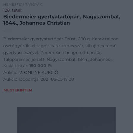
NEMESFÉM TÁRGYAK
128. tétel:
Biedermeier gyertyatartópár , Nagyszombat,
1844., Johannes Christian
Biedermeier gyertyatartópár Ezüst, 600 g. Kerek talpon
osztógyűrűkkel tagolt baluszteres szár, kihajló peremű
gyertyacsészével. Peremeken hengerelt bordűr.
Talpperemén jelzett: Nagyszombat, 1844., Johannes
Kikiáltási ár:
150 000
Ft
Christian. Kőszeghy: 1788, 1520. (Érdekesség, hog
Aukció:
2. ONLINE AUKCIÓ
Aukció időpontja: 2021-05-05 17:00
MEGTEKINTEM