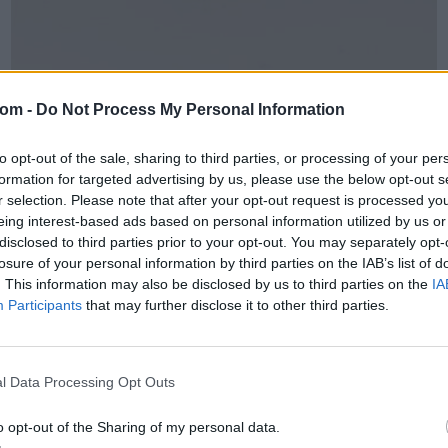
com -
Do Not Process My Personal Information
NEMESFÉM TÁRGYAK
125. tétel:
to opt-out of the sale, sharing to third parties, or processing of your per
Függelék , Bajor tallér, festett zománc Mária
formation for targeted advertising by us, please use the below opt-out s
ábrázolással, 1773.
r selection. Please note that after your opt-out request is processed y
eing interest-based ads based on personal information utilized by us or
Függelék Ezüst, 23 g. Bajor tallér, a bajor
disclosed to third parties prior to your opt-out. You may separately opt-
losure of your personal information by third parties on the IAB’s list of
választófejedelemség idejéből (1773). Hátoldalán ágyazott
. This information may also be disclosed by us to third parties on the
IA
zománc festésű Madonna ábrázolással (XIX. század). Német,
Participants
that may further disclose it to other third parties.
1773. Átm.: 4 cm
Kikiáltási ár:
80 000
Ft
Aukció:
2. ONLINE AUKCIÓ
Aukció időpontja: 2021-05-05 17:00
l Data Processing Opt Outs
MEGTEKINTEM
o opt-out of the Sharing of my personal data.