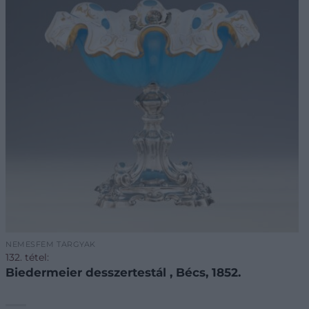
NEMESFÉM TÁRGYAK
132. tétel:
Biedermeier desszertestál , Bécs, 1852.