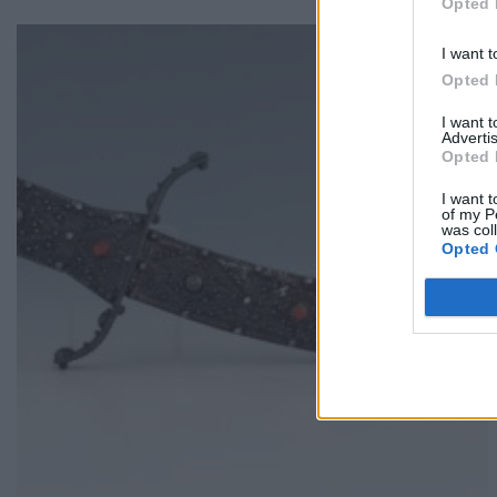
Opted 
I want t
Opted 
I want 
Advertis
Opted 
I want t
of my P
was col
Opted 