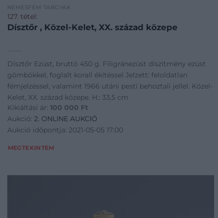
NEMESFÉM TÁRGYAK
127. tétel:
Dísztőr , Közel-Kelet, XX. század közepe
Dísztőr Ezüst, bruttó 450 g. Filigránezüst díszítmény ezüst
gömbökkel, foglalt korall ékítéssel Jelzett: feloldatlan
fémjelzéssel, valamint 1966 utáni pesti behoztali jellel. Közel-
Kelet, XX. század közepe. H.: 33,5 cm
Kikiáltási ár:
100 000
Ft
Aukció:
2. ONLINE AUKCIÓ
Aukció időpontja: 2021-05-05 17:00
MEGTEKINTEM