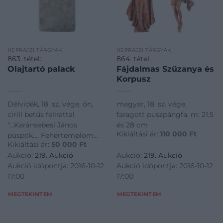
NÉPRAJZI TÁRGYAK
NÉPRAJZI TÁRGYAK
863. tétel:
864. tétel:
Olajtartó palack
Fájdalmas Szűzanya és
Korpusz
Délvidék, 18. sz. vége, ón,
magyar, 18. sz. vége,
cirill betűs felirattal
faragott puszpángfa, m: 21,5
"...Karánsebesi János
és 28 cm
Kikiáltási ár:
110 000
Ft
püspök.... Fehértemplom
Kikiáltási ár:
50 000
Ft
Versec...", m: 10,5 cm
Aukció:
219. Aukció
Aukció:
219. Aukció
Aukció időpontja: 2016-10-12
Aukció időpontja: 2016-10-12
17:00
17:00
MEGTEKINTEM
MEGTEKINTEM