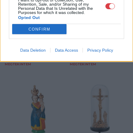
I want to opt-out of Collection, Use,
Retention, Sale, and/or Sharing of my
Personal Data that Is Unrelated with the
magyar, 19. sz. vége, zöldes
magyar, 19. sz. második fele,
Purposes for which it was collected.
palackban, faragott fa és
sárgaréz és színes nyomat,
Opted Out
színes nyomat, m: 18,5 és 21
sérült, m: 18 cm
Kikiáltási ár:
16 000
Ft
cm
CONFIRM
Kikiáltási ár:
16 000
Ft
Aukció:
219. Aukció
Aukció:
219. Aukció
Aukció időpontja: 2016-10-12
Aukció időpontja: 2016-10-12
Data Deletion
Data Access
Privacy Policy
17:00
17:00
MEGTEKINTEM
MEGTEKINTEM