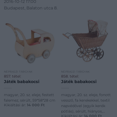
2016-10-12 17:00
Budapest, Balaton utca 8.
NÉPRAJZI TÁRGYAK
NÉPRAJZI TÁRGYAK
857. tétel:
858. tétel:
Játék babakocsi
Játék babakocsi
magyar, 20. sz. eleje, festett
magyar, 20. sz. eleje, fonott
falemez, sérült, 59*58*28 cm
vessző, fa kerekekkel, textil
Kikiáltási ár:
14 000
Ft
napvédővel (egyik kerék
pótlás), sérült, hiányos,
Kikiáltási ár:
14 000
Ft
63*68*27,5 cm