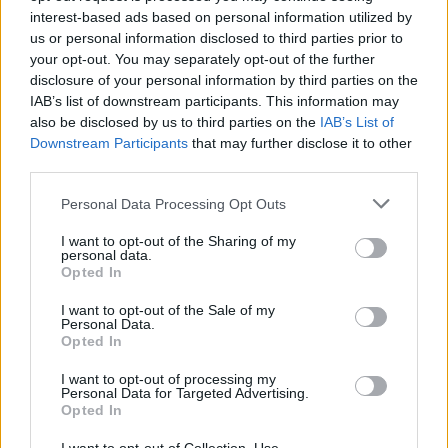
24 cm
interest-based ads based on personal information utilized by
Kikiáltási ár:
55 000
Ft
us or personal information disclosed to third parties prior to
Aukció:
219. Aukció
Aukció:
219. Aukció
your opt-out. You may separately opt-out of the further
Aukció időpontja: 2016-10-12
Aukció időpontja: 2016-10-12
disclosure of your personal information by third parties on the
17:00
17:00
IAB’s list of downstream participants. This information may
also be disclosed by us to third parties on the
IAB’s List of
MEGTEKINTEM
MEGTEKINTEM
Downstream Participants
that may further disclose it to other
third parties.
Personal Data Processing Opt Outs
I want to opt-out of the Sharing of my
personal data.
Opted In
I want to opt-out of the Sale of my
Personal Data.
Opted In
I want to opt-out of processing my
Personal Data for Targeted Advertising.
NÉPRAJZI TÁRGYAK
NÉPRAJZI TÁRGYAK
Opted In
869. tétel:
870. tétel:
Türelemüveg, 2 db
Kereszt