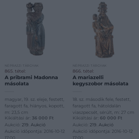
NÉPRAJZI TÁRGYAK
NÉPRAJZI TÁRGYAK
865. tétel:
866. tétel:
A pribrami Madonna
A mariazelli
másolata
kegyszobor másolata
magyar, 19. sz. eleje, festett,
18. sz. második fele, festett,
faragott fa, hiányos, kopott,
faragott fa, hátoldalán
m: 23,5 cm
viaszpecsét, sérült, m: 27 cm
Kikiáltási ár:
36 000
Ft
Kikiáltási ár:
60 000
Ft
Aukció:
219. Aukció
Aukció:
219. Aukció
Aukció időpontja: 2016-10-12
Aukció időpontja: 2016-10-12
17:00
17:00