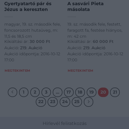
Gyertyatartó pár és
A sasvári Pieta
Jézus a kereszten
másolata
magyar, 19. sz. második fele,
19. sz. második fele, festett,
foncsorozott hutaüveg, m:
faragott fa, festése hiányos,
11,5 és 18,5 cm
m: 42 cm
Kikiáltási ár:
30 000
Ft
Kikiáltási ár:
60 000
Ft
Aukció:
219. Aukció
Aukció:
219. Aukció
Aukció időpontja: 2016-10-12
Aukció időpontja: 2016-10-12
17:00
17:00
MEGTEKINTEM
MEGTEKINTEM
1
2
3
…
17
18
19
20
21
22
23
24
25
Hírlevél feliratkozás