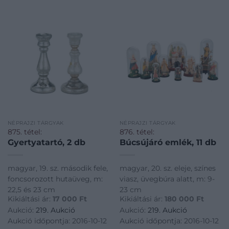
NÉPRAJZI TÁRGYAK
NÉPRAJZI TÁRGYAK
875. tétel:
876. tétel:
Gyertyatartó, 2 db
Búcsújáró emlék, 11 db
magyar, 19. sz. második fele,
magyar, 20. sz. eleje, színes
foncsorozott hutaüveg, m:
viasz, üvegbúra alatt, m: 9-
22,5 és 23 cm
23 cm
Kikiáltási ár:
17 000
Ft
Kikiáltási ár:
180 000
Ft
Aukció:
219. Aukció
Aukció:
219. Aukció
Aukció időpontja: 2016-10-12
Aukció időpontja: 2016-10-12