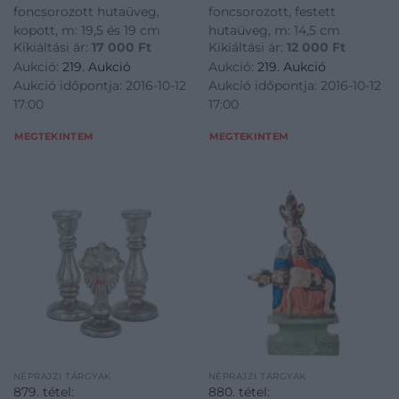
foncsorozott hutaüveg,
foncsorozott, festett
kopott, m: 19,5 és 19 cm
hutaüveg, m: 14,5 cm
Kikiáltási ár:
17 000
Ft
Kikiáltási ár:
12 000
Ft
Aukció:
219. Aukció
Aukció:
219. Aukció
Aukció időpontja: 2016-10-12
Aukció időpontja: 2016-10-12
17:00
17:00
MEGTEKINTEM
MEGTEKINTEM
NÉPRAJZI TÁRGYAK
NÉPRAJZI TÁRGYAK
879. tétel:
880. tétel: