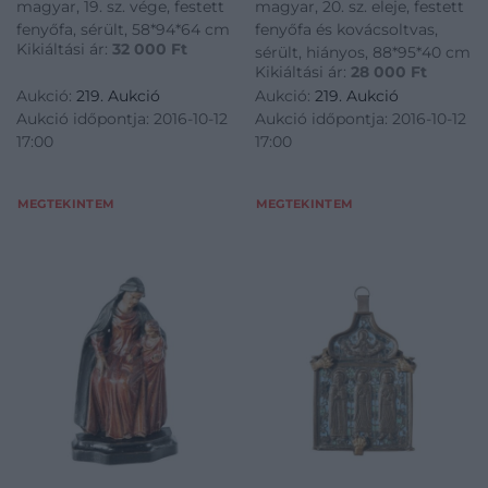
magyar, 19. sz. vége, festett
magyar, 20. sz. eleje, festett
fenyőfa, sérült, 58*94*64 cm
fenyőfa és kovácsoltvas,
Kikiáltási ár:
32 000
Ft
sérült, hiányos, 88*95*40 cm
Kikiáltási ár:
28 000
Ft
Aukció:
219. Aukció
Aukció:
219. Aukció
Aukció időpontja: 2016-10-12
Aukció időpontja: 2016-10-12
17:00
17:00
MEGTEKINTEM
MEGTEKINTEM