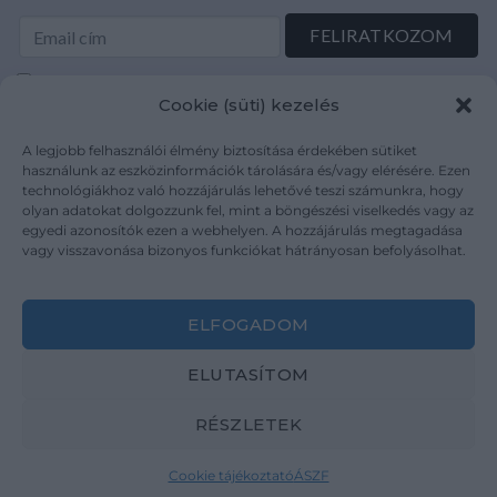
Elolvastam és elfogadom az Adatkezelési tájékoztatót:
Cookie (süti) kezelés
mutargy.com/adatkezelesi-tajekoztato/
A legjobb felhasználói élmény biztosítása érdekében sütiket
Rólunk
Áraink
használunk az eszközinformációk tárolására és/vagy elérésére. Ezen
technológiákhoz való hozzájárulás lehetővé teszi számunkra, hogy
Médiaajánlat
ÁSZF
olyan adatokat dolgozzunk fel, mint a böngészési viselkedés vagy az
Karrier
Adatvédelem
egyedi azonosítók ezen a webhelyen. A hozzájárulás megtagadása
Kapcsolat
Impresszum
vagy visszavonása bizonyos funkciókat hátrányosan befolyásolhat.
Kövesse a műtárgy.com-ot
ELFOGADOM
ELUTASÍTOM
RÉSZLETEK
Weboldal és Webshop készítés:
Ferenczi Sándor
Cookie tájékoztató
ÁSZF
Copyright 2026 ©
Mutargy.com