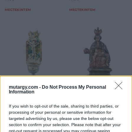
MEGTEKINTEM
MEGTEKINTEM
mutargy.com -
Do Not Process My Personal
NÉPRAJZI TÁRGYAK
NÉPRAJZI TÁRGYAK
Information
867. tétel:
868. tétel:
Szenteltvíztartó
Sasvári Pieta
If you wish to opt-out of the sale, sharing to third parties, or
processing of your personal or sensitive information for
Hódmezővásárhely, 19. sz.
Sasvár, 19. sz. első fele,
targeted advertising by us, please use the below opt-out
második fele, mázas cserép,
faragott, festett fa, m: 27 cm
section to confirm your selection. Please note that after your
Kikiáltási ár:
42 000
Ft
restaurált, kiegészített, m:
opt-out request is processed you may continue seeing