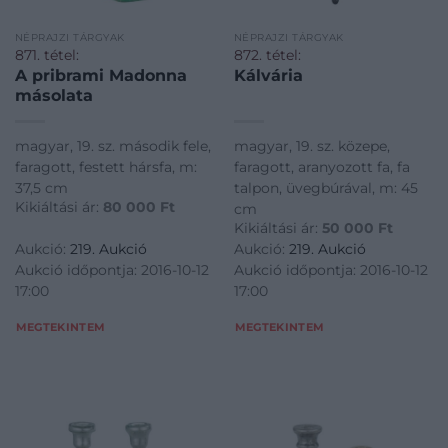
NÉPRAJZI TÁRGYAK
NÉPRAJZI TÁRGYAK
871. tétel:
872. tétel:
A pribrami Madonna
Kálvária
másolata
magyar, 19. sz. második fele,
magyar, 19. sz. közepe,
faragott, festett hársfa, m:
faragott, aranyozott fa, fa
37,5 cm
talpon, üvegbúrával, m: 45
Kikiáltási ár:
80 000
Ft
cm
Kikiáltási ár:
50 000
Ft
Aukció:
219. Aukció
Aukció:
219. Aukció
Aukció időpontja: 2016-10-12
Aukció időpontja: 2016-10-12
17:00
17:00
MEGTEKINTEM
MEGTEKINTEM