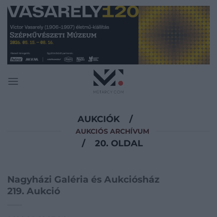
Skip
to
content
AUKCIÓK
/
AUKCIÓS ARCHÍVUM
/
20. OLDAL
Nagyházi Galéria és Aukciósház
219. Aukció