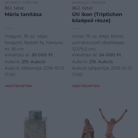
NÉPRAJZI TÁRGYAK
NÉPRAJZI TÁRGYAK
861. tétel:
862. tétel:
Mária tanítása
Úti ikon (Triptichon
középső része)
magyar, 18. sz. vége,
orosz, 19. sz. eleje, bronz,
faragott, festett fa, hiányos,
zománcozott díszítéssel,
m: 16 cm
12,5*9,5 cm
Kikiáltási ár:
55 000
Ft
Kikiáltási ár:
24 000
Ft
Aukció:
219. Aukció
Aukció:
219. Aukció
Aukció időpontja: 2016-10-12
Aukció időpontja: 2016-10-12
17:00
17:00
MEGTEKINTEM
MEGTEKINTEM