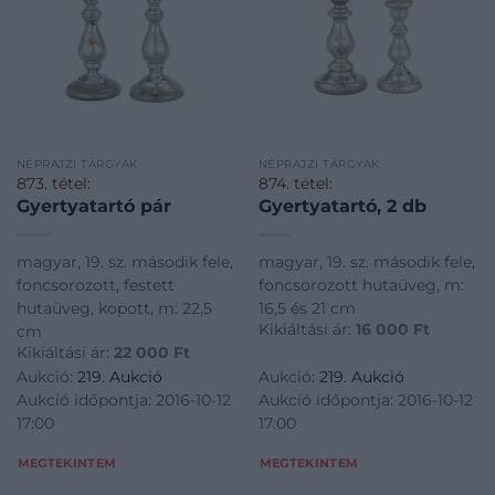
NÉPRAJZI TÁRGYAK
NÉPRAJZI TÁRGYAK
873. tétel:
874. tétel:
Gyertyatartó pár
Gyertyatartó, 2 db
magyar, 19. sz. második fele,
magyar, 19. sz. második fele,
foncsorozott, festett
foncsorozott hutaüveg, m:
hutaüveg, kopott, m: 22,5
16,5 és 21 cm
Kikiáltási ár:
16 000
Ft
cm
Kikiáltási ár:
22 000
Ft
Aukció:
219. Aukció
Aukció:
219. Aukció
Aukció időpontja: 2016-10-12
Aukció időpontja: 2016-10-12
17:00
17:00
MEGTEKINTEM
MEGTEKINTEM