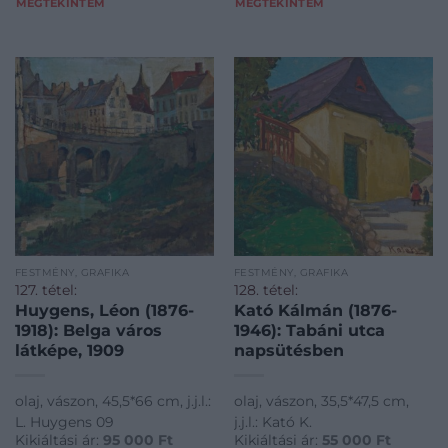
MEGTEKINTEM
MEGTEKINTEM
FESTMÉNY, GRAFIKA
FESTMÉNY, GRAFIKA
127. tétel:
128. tétel:
Huygens, Léon (1876-
Kató Kálmán (1876-
1918): Belga város
1946): Tabáni utca
látképe, 1909
napsütésben
olaj, vászon, 45,5*66 cm, j.j.l.:
olaj, vászon, 35,5*47,5 cm,
L. Huygens 09
j.j.l.: Kató K.
Kikiáltási ár:
95 000
Ft
Kikiáltási ár:
55 000
Ft