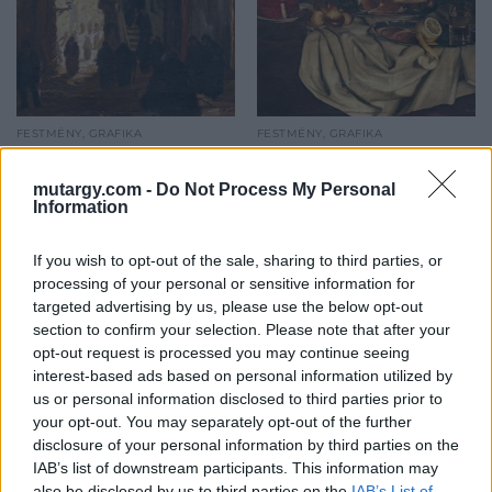
FESTMÉNY, GRAFIKA
FESTMÉNY, GRAFIKA
131. tétel:
132. tétel:
Sándor József Gy.
Romek Árpád (1883-
mutargy.com -
Do Not Process My Personal
(1887-1936): Keleti
1960): Csendélet
Information
utcarészlet
sonkával
If you wish to opt-out of the sale, sharing to third parties, or
olaj, vászon, 33*44 cm, j.j.l.:
olaj, vászon, 67,5*84 cm, j.j.l.:
processing of your personal or sensitive information for
Gy. Sándor József
Romek Árpád, sérült
targeted advertising by us, please use the below opt-out
Kikiáltási ár:
26 000
Ft
Kikiáltási ár:
50 000
Ft
section to confirm your selection. Please note that after your
Aukció:
Aukció:
opt-out request is processed you may continue seeing
223. 19 - 20. századi
223. 19 - 20. századi
interest-based ads based on personal information utilized by
festmények és bútorok
festmények és bútorok
us or personal information disclosed to third parties prior to
Aukció időpontja: 2017-03-07
Aukció időpontja: 2017-03-07
your opt-out. You may separately opt-out of the further
17:00
17:00
disclosure of your personal information by third parties on the
IAB’s list of downstream participants. This information may
also be disclosed by us to third parties on the
IAB’s List of