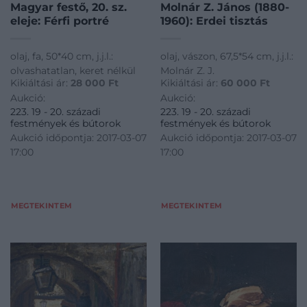
Magyar festő, 20. sz.
Molnár Z. János (1880-
eleje: Férfi portré
1960): Erdei tisztás
olaj, fa, 50*40 cm, j.j.l.:
olaj, vászon, 67,5*54 cm, j.j.l.:
olvashatatlan, keret nélkül
Molnár Z. J.
Kikiáltási ár:
28 000
Ft
Kikiáltási ár:
60 000
Ft
Aukció:
Aukció:
223. 19 - 20. századi
223. 19 - 20. századi
festmények és bútorok
festmények és bútorok
Aukció időpontja: 2017-03-07
Aukció időpontja: 2017-03-07
17:00
17:00
MEGTEKINTEM
MEGTEKINTEM