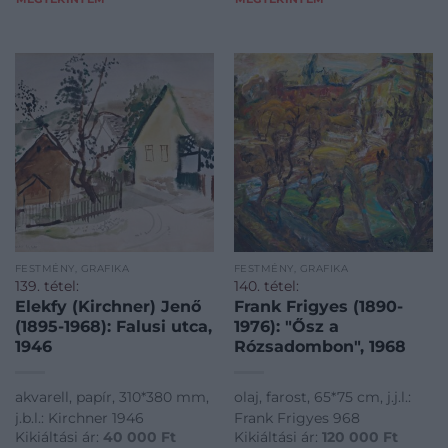
FESTMÉNY, GRAFIKA
FESTMÉNY, GRAFIKA
139. tétel:
140. tétel:
Elekfy (Kirchner) Jenő
Frank Frigyes (1890-
(1895-1968): Falusi utca,
1976): "Ősz a
1946
Rózsadombon", 1968
akvarell, papír, 310*380 mm,
olaj, farost, 65*75 cm, j.j.l.:
j.b.l.: Kirchner 1946
Frank Frigyes 968
Kikiáltási ár:
40 000
Ft
Kikiáltási ár:
120 000
Ft