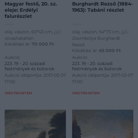
Magyar festő, 20. sz.
Burghardt Rezső (1884-
eleje: Erdélyi
1963): Tabáni részlet
falurészlet
olaj, vászon, 60*43 cm, j.j.l.:
olaj, vászon, 54*73 cm, j.j.l.:
olvashatatlan
Zsombolya Burghardt
Kikiáltási ár:
70 000
Ft
Rezső
Kikiáltási ár:
65 000
Ft
Aukció:
Aukció:
223. 19 - 20. századi
223. 19 - 20. századi
festmények és bútorok
festmények és bútorok
Aukció időpontja: 2017-03-07
Aukció időpontja: 2017-03-07
17:00
17:00
MEGTEKINTEM
MEGTEKINTEM