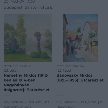
2017-03-07 17:00
Budapest, Balaton utca 8.
FESTMÉNY, GRAFIKA
FESTMÉNY, GRAFIKA
121. tétel:
122. tétel:
Némethy Miklós (1912-
Bánovszky Miklós
ben és 1914-ben
(1895-1995): Utcarészlet
Nagybányán
dolgozott): Parkrészlet
olaj, vászon, 75*100 cm, j.b.l.:
olaj, vászon, 80*60,5 cm, j.b.l.
Némethy Miklós
Bánovszky