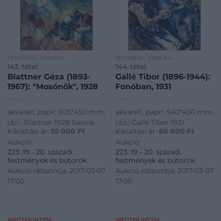
FESTMÉNY, GRAFIKA
FESTMÉNY, GRAFIKA
143. tétel:
144. tétel:
Blattner Géza (1893-
Gallé Tibor (1896-1944):
1967): "Mosónők", 1928
Fonóban, 1931
akvarell, papír, 605*450 mm,
akvarell, papír, 540*400 mm,
j.b.l.: Blattner 1928 Savoie
j.b.l.: Gallé Tibor 1931
Kikiáltási ár:
55 000
Ft
Kikiáltási ár:
60 000
Ft
Aukció:
Aukció:
223. 19 - 20. századi
223. 19 - 20. századi
festmények és bútorok
festmények és bútorok
Aukció időpontja: 2017-03-07
Aukció időpontja: 2017-03-07
17:00
17:00
MEGTEKINTEM
MEGTEKINTEM