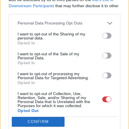
MEGTEKINTEM
MEGTEKINTEM
Downstream Participants
that may further disclose it to other
third parties.
Personal Data Processing Opt Outs
I want to opt-out of the Sharing of my
personal data.
Opted In
I want to opt-out of the Sale of my
Personal Data.
Opted In
I want to opt-out of processing my
Personal Data for Targeted Advertising.
FESTMÉNY, GRAFIKA
FESTMÉNY, GRAFIKA
Opted In
133. tétel:
134. tétel:
Ivanácz Zsolt József
Magyar festő, 20. sz.
I want to opt-out of Collection, Use,
(1869-?): Menyecske
eleje: Lány
Retention, Sale, and/or Sharing of my
almáskosárral
népviseletben
Personal Data that Is Unrelated with the
Purposes for which it was collected.
Opted Out
olaj, vászon, 60*50 cm, j.b.l.:
olaj, karton, 60*50 cm, j.j.l.:
Zsolt I.
olvashatatlan
CONFIRM
Kikiáltási ár:
60 000
Ft
Kikiáltási ár:
48 000
Ft