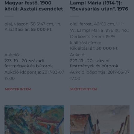
Magyar festő, 1900
Lampl Mária (1914-?):
körül: Asztali csendélet
"Bevásárlás után", 1976
olaj, vászon, 38,5*47 cm, j.n.
olaj, farost, 46*60 cm, j.j.l.:
Kikiáltási ár:
55 000
Ft
W. Lampl Mária 1976 IX., ho.:
Derkovits terem 1979
kiállítási címke
Kikiáltási ár:
30 000
Ft
Aukció:
Aukció:
223. 19 - 20. századi
223. 19 - 20. századi
festmények és bútorok
festmények és bútorok
Aukció időpontja: 2017-03-07
Aukció időpontja: 2017-03-07
17:00
17:00
MEGTEKINTEM
MEGTEKINTEM