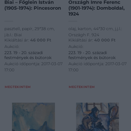
Biai – Főglein István
Országh Imre Ferenc
(1905-1974): Pincesoron
(1901-1974): Domboldal,
1924
pasztell, papír, 29*38 cm,
olaj, karton, 44*30 cm, j.j.l.:
j.b.l.: Biai
Országh F. 924
Kikiáltási ár:
46 000
Ft
Kikiáltási ár:
40 000
Ft
Aukció:
Aukció:
223. 19 - 20. századi
223. 19 - 20. századi
festmények és bútorok
festmények és bútorok
Aukció időpontja: 2017-03-07
Aukció időpontja: 2017-03-07
17:00
17:00
MEGTEKINTEM
MEGTEKINTEM