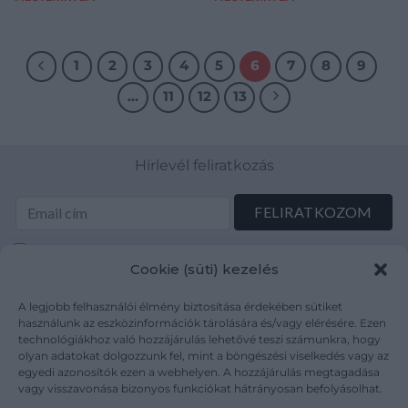
1
2
3
4
5
6
7
8
9
…
11
12
13
Hírlevél feliratkozás
Elolvastam és elfogadom az Adatkezelési tájékoztatót:
Cookie (süti) kezelés
mutargy.com/adatkezelesi-tajekoztato/
A legjobb felhasználói élmény biztosítása érdekében sütiket
Rólunk
Áraink
használunk az eszközinformációk tárolására és/vagy elérésére. Ezen
technológiákhoz való hozzájárulás lehetővé teszi számunkra, hogy
Médiaajánlat
ÁSZF
olyan adatokat dolgozzunk fel, mint a böngészési viselkedés vagy az
Karrier
Adatvédelem
egyedi azonosítók ezen a webhelyen. A hozzájárulás megtagadása
Kapcsolat
Impresszum
vagy visszavonása bizonyos funkciókat hátrányosan befolyásolhat.