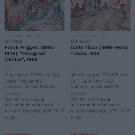
FESTMÉNY, GRAFIKA
FESTMÉNY, GRAFIKA
137. tétel:
138. tétel:
Frank Frigyes (1890-
Gallé Tibor (1896-1944):
1976): "Visegrádi
Tabán, 1933
sikátor", 1968
olaj, vászon, 53*64 cm, j.j.l.:
akvarell, papír, 255*465 mm,
Frank Frigyes 968
j.b.l.: Gallé Tibor 1933
Kikiáltási ár:
140 000
Ft
Kikiáltási ár:
60 000
Ft
Aukció:
Aukció:
223. 19 - 20. századi
223. 19 - 20. századi
festmények és bútorok
festmények és bútorok
Aukció időpontja: 2017-03-07
Aukció időpontja: 2017-03-07
17:00
17:00
MEGTEKINTEM
MEGTEKINTEM