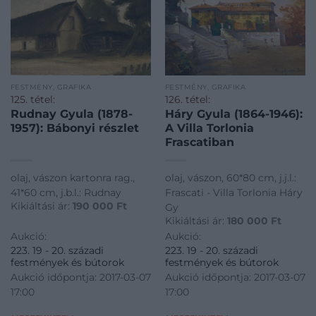
FESTMÉNY, GRAFIKA
FESTMÉNY, GRAFIKA
125. tétel:
126. tétel:
Rudnay Gyula (1878-
Háry Gyula (1864-1946):
1957): Bábonyi részlet
A Villa Torlonia
Frascatiban
olaj, vászon kartonra rag.,
olaj, vászon, 60*80 cm, j.j.l.:
41*60 cm, j.b.l.: Rudnay
Frascati - Villa Torlonia Háry
Kikiáltási ár:
190 000
Ft
Gy
Kikiáltási ár:
180 000
Ft
Aukció:
Aukció:
223. 19 - 20. századi
223. 19 - 20. századi
festmények és bútorok
festmények és bútorok
Aukció időpontja: 2017-03-07
Aukció időpontja: 2017-03-07
17:00
17:00